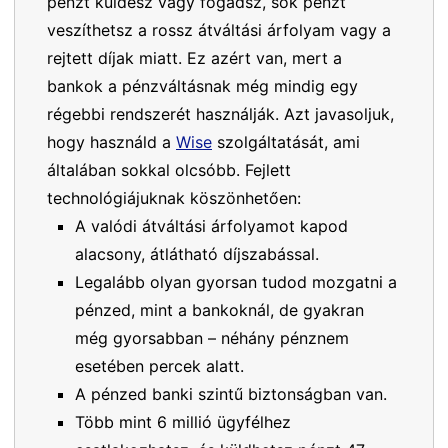
pénzt küldesz vagy fogadsz, sok pénzt
veszíthetsz a rossz átváltási árfolyam vagy a
rejtett díjak miatt. Ez azért van, mert a
bankok a pénzváltásnak még mindig egy
régebbi rendszerét használják. Azt javasoljuk,
hogy használd a
Wise
szolgáltatását, ami
általában sokkal olcsóbb. Fejlett
technológiájuknak köszönhetően:
A valódi átváltási árfolyamot kapod
alacsony, átlátható díjszabással.
Legalább olyan gyorsan tudod mozgatni a
pénzed, mint a bankoknál, de gyakran
még gyorsabban – néhány pénznem
esetében percek alatt.
A pénzed banki szintű biztonságban van.
Több mint 6 millió ügyfélhez