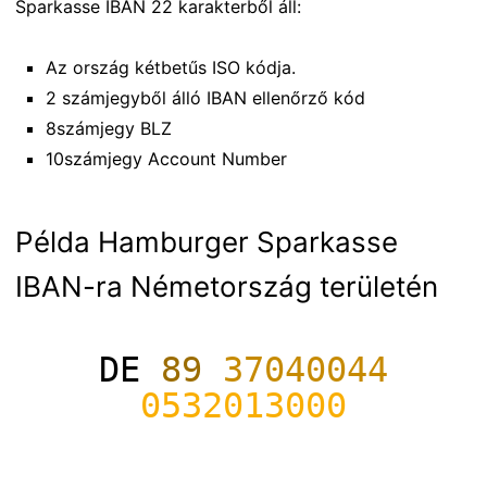
Sparkasse IBAN 22 karakterből áll:
Az ország kétbetűs ISO kódja.
2 számjegyből álló IBAN ellenőrző kód
8számjegy BLZ
10számjegy Account Number
Példa Hamburger Sparkasse
IBAN-ra Németország területén
DE
89
37040044
0532013000