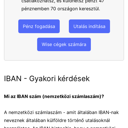
csatlakozhatsz, és küldhetsz pénzt 47
pénznemben 70 országon keresztül.
Pénz fogadása
Utalás indítása
Wise cégek számára
IBAN - Gyakori kérdések
Mi az IBAN szám (nemzetközi számlaszám)?
A nemzetközi számlaszám - amit általában IBAN-nak
neveznek általában külföldre történő utalásoknál