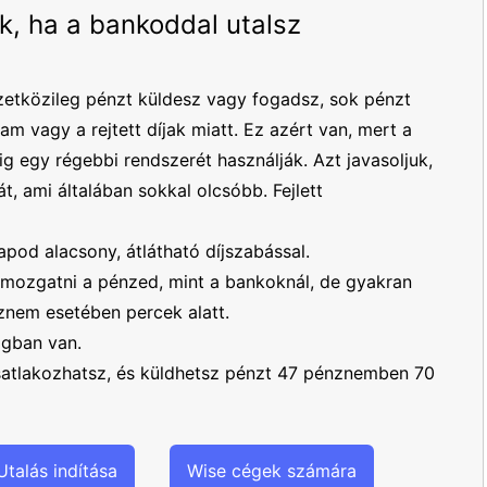
k, ha a bankoddal utalsz
etközileg pénzt küldesz vagy fogadsz, sok pénzt
yam vagy a rejtett díjak miatt. Ez azért van, mert a
 egy régebbi rendszerét használják. Azt javasoljuk,
t, ami általában sokkal olcsóbb. Fejlett
apod alacsony, átlátható díjszabással.
mozgatni a pénzed, mint a bankoknál, de gyakran
nem esetében percek alatt.
ágban van.
csatlakozhatsz, és küldhetsz pénzt 47 pénznemben 70
Utalás indítása
Wise cégek számára