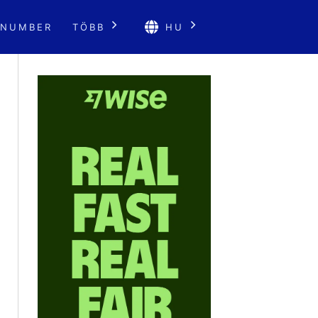
 NUMBER
TÖBB
HU