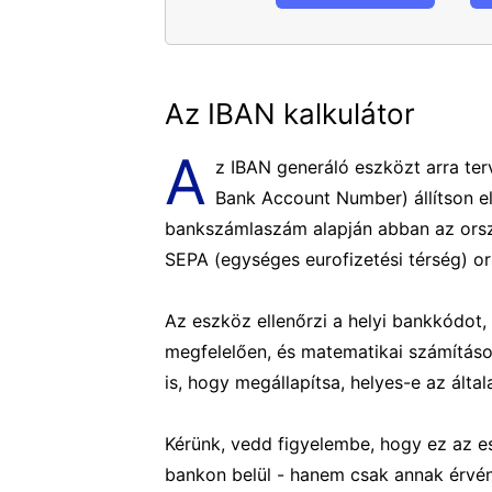
Az IBAN kalkulátor
A
z IBAN generáló eszközt arra ter
Bank Account Number) állítson el
bankszámlaszám alapján abban az orszá
SEPA (egységes eurofizetési térség) o
Az eszköz ellenőrzi a helyi bankkódot
megfelelően, és matematikai számítások
is, hogy megállapítsa, helyes-e az által
Kérünk, vedd figyelembe, hogy ez az es
bankon belül - hanem csak annak érvé