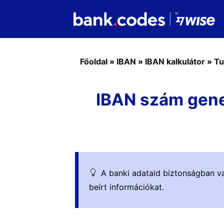
Főoldal
»
IBAN
»
IBAN kalkulátor
»
Tu
IBAN szám gener
A banki adataid biztonságban va
beírt információkat.