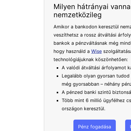
Milyen hátrányai vanna
nemzetközileg
Amikor a bankodon keresztül nemz
veszíthetsz a rossz átváltási árfol
bankok a pénzváltásnak még mindig
hogy használd a
Wise
szolgáltatásá
technológiájuknak köszönhetően:
A valódi átváltási árfolyamot k
Legalább olyan gyorsan tudod 
még gyorsabban – néhány pénz
A pénzed banki szintű biztons
Több mint 6 millió ügyfélhez 
országon keresztül.
Pénz fogadása