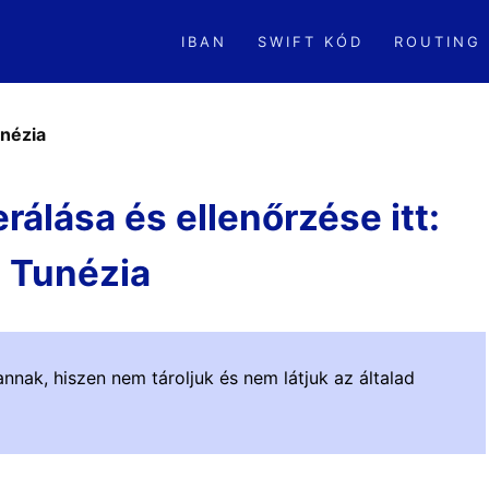
IBAN
SWIFT KÓD
ROUTING
nézia
álása és ellenőrzése itt:
Tunézia
nnak, hiszen nem tároljuk és nem látjuk az általad