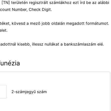
TN] területén regisztrált számlákhoz ezt írd be az alábbi
count Number, Check Digit.
értéket, kövesd a mező jobb oldalán megadott formátumot.
let.
ottnál kisebb, illessz nullákat a bankszámlaszám elé.
Tunézia
2-számjegyű szám