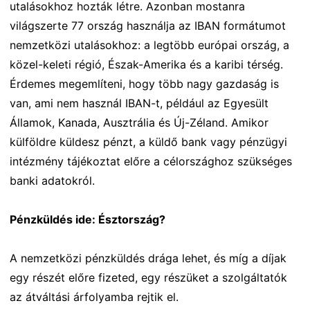
utalásokhoz hozták létre. Azonban mostanra
világszerte 77 ország használja az IBAN formátumot
nemzetközi utalásokhoz: a legtöbb európai ország, a
közel-keleti régió, Észak-Amerika és a karibi térség.
Érdemes megemlíteni, hogy több nagy gazdaság is
van, ami nem használ IBAN-t, például az Egyesült
Államok, Kanada, Ausztrália és Új-Zéland. Amikor
külföldre küldesz pénzt, a küldő bank vagy pénzügyi
intézmény tájékoztat előre a célországhoz szükséges
banki adatokról.
Pénzküldés ide: Észtország?
A nemzetközi pénzküldés drága lehet, és míg a díjak
egy részét előre fizeted, egy részüket a szolgáltatók
az átváltási árfolyamba rejtik el.