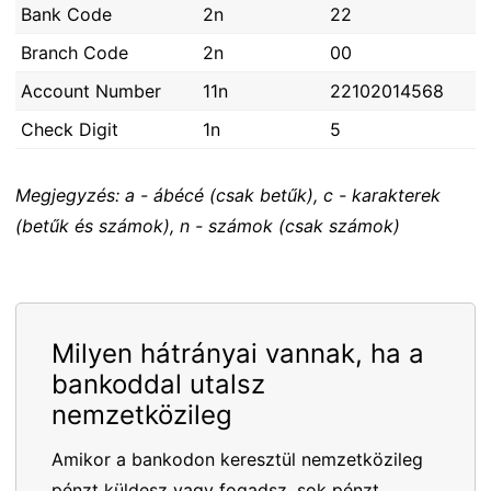
Bank Code
2n
22
Branch Code
2n
00
Account Number
11n
22102014568
Check Digit
1n
5
Megjegyzés: a - ábécé (csak betűk), c - karakterek
(betűk és számok), n - számok (csak számok)
Milyen hátrányai vannak, ha a
bankoddal utalsz
nemzetközileg
Amikor a bankodon keresztül nemzetközileg
pénzt küldesz vagy fogadsz, sok pénzt