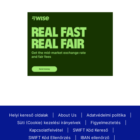
Helyi kereső oldalak
|
About Us
|
Adatvédelmi politika
|
Süti (Cookie) kezelési irányelvek
|
Figyelmeztetés
|
Kapcsolatfelvétel
|
SWIFT Kód Kereső
|
SWIFT Kód Ellenőrzés
|
IBAN ellenőrző
|