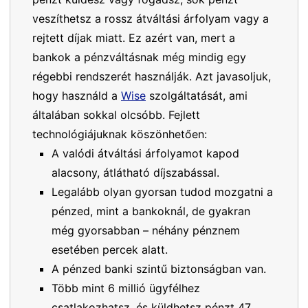
veszíthetsz a rossz átváltási árfolyam vagy a
rejtett díjak miatt. Ez azért van, mert a
bankok a pénzváltásnak még mindig egy
régebbi rendszerét használják. Azt javasoljuk,
hogy használd a
Wise
szolgáltatását, ami
általában sokkal olcsóbb. Fejlett
technológiájuknak köszönhetően:
A valódi átváltási árfolyamot kapod
alacsony, átlátható díjszabással.
Legalább olyan gyorsan tudod mozgatni a
pénzed, mint a bankoknál, de gyakran
még gyorsabban – néhány pénznem
esetében percek alatt.
A pénzed banki szintű biztonságban van.
Több mint 6 millió ügyfélhez
csatlakozhatsz, és küldhetsz pénzt 47