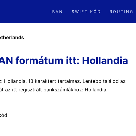
IBAN
SWIFT KÓD
ROUTING
therlands
N formátum itt: Hollandia
z: Hollandia. 18 karaktert tartalmaz. Lentebb találod az
t az itt regisztrált bankszámlákhoz: Hollandia.
 kód