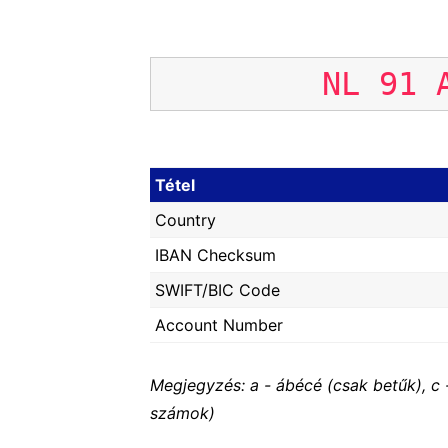
NL
91
Tétel
Country
IBAN Checksum
SWIFT/BIC Code
Account Number
Megjegyzés: a - ábécé (csak betűk), c 
számok)