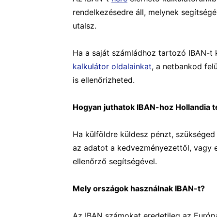
rendelkezésedre áll, melynek segítség
utalsz.
Ha a saját számládhoz tartozó IBAN-t
kalkulátor oldalainkat
, a netbankod fel
is ellenőrizheted.
Hogyan juthatok IBAN-hoz Hollandia t
Ha külföldre küldesz pénzt, szükséged 
az adatot a kedvezményezettől, vagy e
ellenőrző segítségével.
Mely országok használnak IBAN-t?
Az IBAN számokat eredetileg az Európa