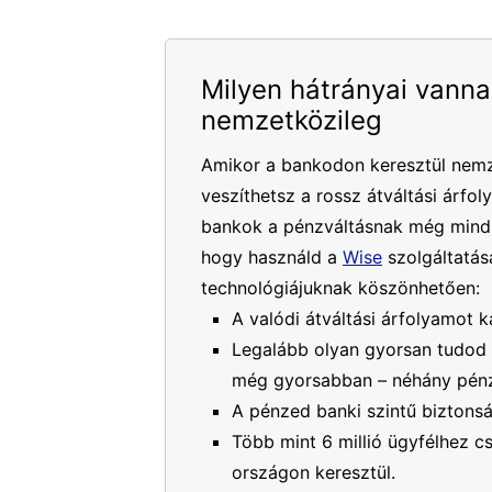
Milyen hátrányai vanna
nemzetközileg
Amikor a bankodon keresztül nemz
veszíthetsz a rossz átváltási árfol
bankok a pénzváltásnak még mindig
hogy használd a
Wise
szolgáltatásá
technológiájuknak köszönhetően:
A valódi átváltási árfolyamot k
Legalább olyan gyorsan tudod 
még gyorsabban – néhány pénz
A pénzed banki szintű biztons
Több mint 6 millió ügyfélhez 
országon keresztül.