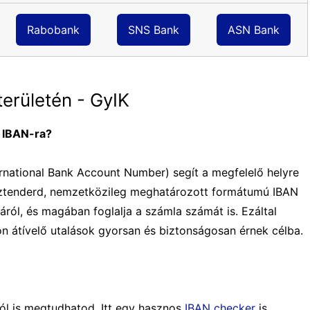
Rabobank
SNS Bank
ASN Bank
erületén - GyIK
n IBAN-ra?
national Bank Account Number) segít a megfelelő helyre
 sztenderd, nemzetközileg meghatározott formátumú IBAN
áról, és magában foglalja a számla számát is. Ezáltal
n átívelő utalások gyorsan és biztonságosan érnek célba.
ól is megtudhatod. Itt egy hasznos
IBAN checker
is