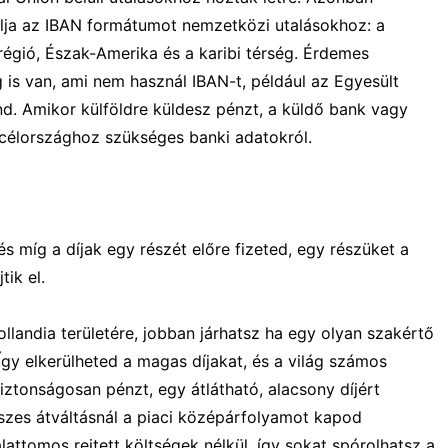
lja az IBAN formátumot nemzetközi utalásokhoz: a
 régió, Észak-Amerika és a karibi térség. Érdemes
is van, ami nem használ IBAN-t, például az Egyesült
nd. Amikor külföldre küldesz pénzt, a küldő bank vagy
 célországhoz szükséges banki adatokról.
s míg a díjak egy részét előre fizeted, egy részüket a
tik el.
llandia területére, jobban járhatsz ha egy olyan szakértő
 Így elkerülheted a magas díjakat, és a világ számos
iztonságosan pénzt, egy átlátható, alacsony díjért
összes átváltásnál a piaci középárfolyamot kapod
alattomos rejtett költségek nélkül. így sokat spórolhatsz a