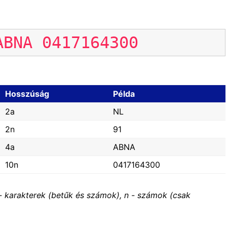
ABNA
0417164300
Hosszúság
Példa
2a
NL
2n
91
4a
ABNA
10n
0417164300
- karakterek (betűk és számok), n - számok (csak