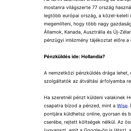
mostanra világszerte 77 ország haszná
legtöbb európai ország, a közel-keleti
megemlíteni, hogy több nagy gazdaság 
Államok, Kanada, Ausztrália és Új-Zéla
pénzügyi intézmény tájékoztat előre a
Pénzküldés ide: Hollandia?
A nemzetközi pénzküldés drága lehet, é
szolgáltatók az átváltási árfolyamba rej
Ha szeretnél pénzt küldeni valakinek Ho
csapatra bízod a pénzed, mint a
Wise
.
pontjára küldhetsz online, gyorsan és b
cserébe, rejtett költségek nélkül. Az 
(ugyanazt, amit a Google-ön is látsz), 