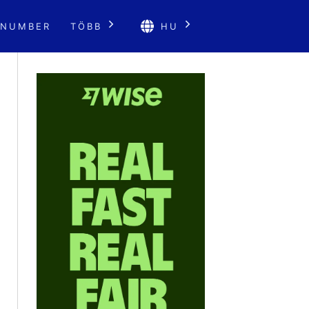
 NUMBER
TÖBB
HU