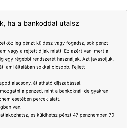
k, ha a bankoddal utalsz
etközileg pénzt küldesz vagy fogadsz, sok pénzt
yam vagy a rejtett díjak miatt. Ez azért van, mert a
 egy régebbi rendszerét használják. Azt javasoljuk,
t, ami általában sokkal olcsóbb. Fejlett
apod alacsony, átlátható díjszabással.
mozgatni a pénzed, mint a bankoknál, de gyakran
nem esetében percek alatt.
ágban van.
csatlakozhatsz, és küldhetsz pénzt 47 pénznemben 70