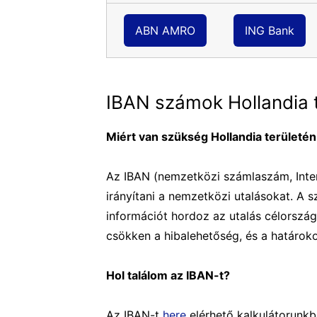
ABN AMRO
ING Bank
IBAN számok Hollandia t
Miért van szükség Hollandia területé
Az IBAN (nemzetközi számlaszám, Inter
irányítani a nemzetközi utalásokat. A
információt hordoz az utalás célország
csökken a hibalehetőség, és a határoko
Hol találom az IBAN-t?
Az IBAN-t
here
elérhető kalkulátorunkb