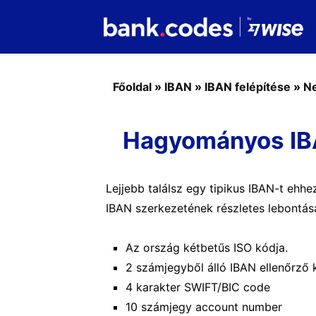
Főoldal
»
IBAN
»
IBAN felépítése
»
Ne
Hagyományos IBA
Lejjebb találsz egy tipikus IBAN-t ehhe
IBAN szerkezetének részletes lebontásá
Az ország kétbetűs ISO kódja.
2 számjegyből álló IBAN ellenőrző
4 karakter SWIFT/BIC code
10 számjegy account number