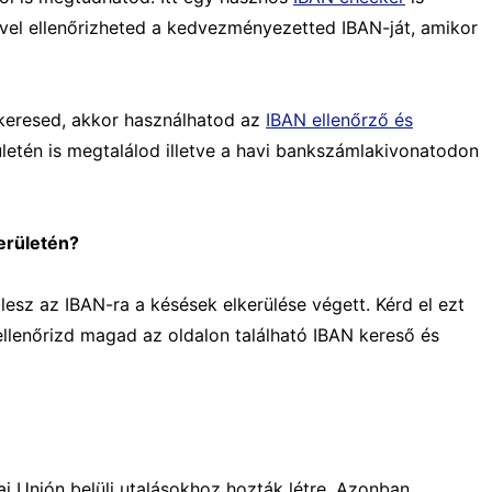
ével ellenőrizheted a kedvezményezetted IBAN-ját, amikor
 keresed, akkor használhatod az
IBAN ellenőrző és
ületén is megtalálod illetve a havi bankszámlakivonatodon
erületén?
lesz az IBAN-ra a késések elkerülése végett. Kérd el ezt
llenőrizd magad az oldalon található IBAN kereső és
i Unión belüli utalásokhoz hozták létre. Azonban