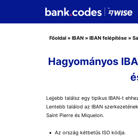
Főoldal
»
IBAN
»
IBAN felépítése
»
Sa
Hagyományos IBAN 
é
Lejjebb találsz egy tipikus IBAN-t ehhe
Lentebb találod az IBAN szerkezetének 
Saint Pierre és Miquelon.
Az ország kétbetűs ISO kódja.