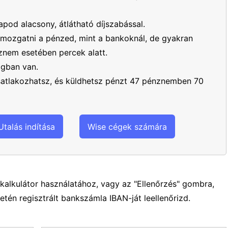
apod alacsony, átlátható díjszabással.
mozgatni a pénzed, mint a bankoknál, de gyakran
nem esetében percek alatt.
ágban van.
csatlakozhatsz, és küldhetsz pénzt 47 pénznemben 70
Utalás indítása
Wise cégek számára
kalkulátor használatához, vagy az "Ellenőrzés" gombra,
etén regisztrált bankszámla IBAN-ját leellenőrizd.