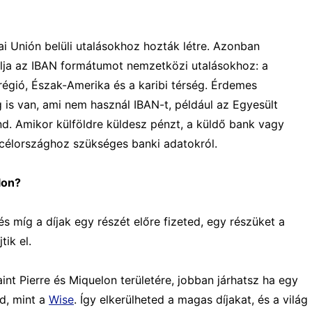
i Unión belüli utalásokhoz hozták létre. Azonban
lja az IBAN formátumot nemzetközi utalásokhoz: a
 régió, Észak-Amerika és a karibi térség. Érdemes
is van, ami nem használ IBAN-t, például az Egyesült
nd. Amikor külföldre küldesz pénzt, a küldő bank vagy
 célországhoz szükséges banki adatokról.
lon?
s míg a díjak egy részét előre fizeted, egy részüket a
tik el.
int Pierre és Miquelon területére, jobban járhatsz ha egy
d, mint a
Wise
. Így elkerülheted a magas díjakat, és a világ