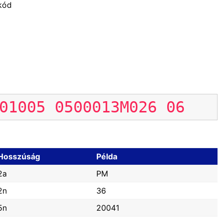
 kód
01005
0500013M026
06
Hosszúság
Példa
2a
PM
2n
36
5n
20041