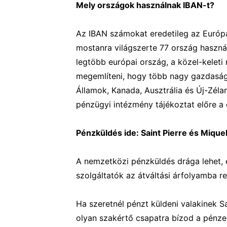
Mely országok használnak IBAN-t?
Az IBAN számokat eredetileg az Európa
mostanra világszerte 77 ország haszná
legtöbb európai ország, a közel-keleti
megemlíteni, hogy több nagy gazdaság 
Államok, Kanada, Ausztrália és Új-Zéla
pénzügyi intézmény tájékoztat előre a
Pénzküldés ide: Saint Pierre és Mique
A nemzetközi pénzküldés drága lehet, é
szolgáltatók az átváltási árfolyamba rej
Ha szeretnél pénzt küldeni valakinek Sa
olyan szakértő csapatra bízod a pénze