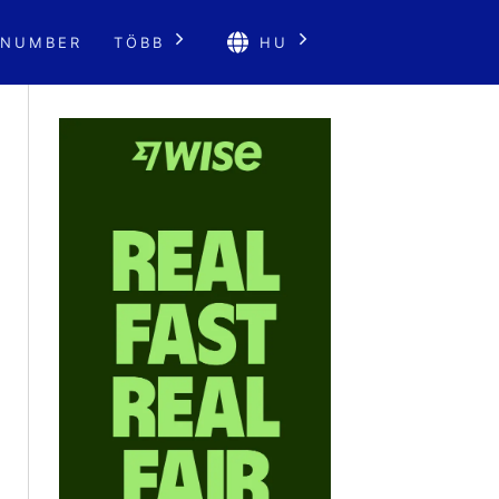
 NUMBER
TÖBB
HU