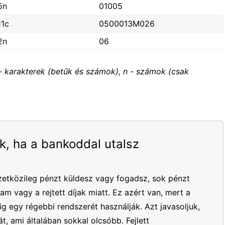
5n
01005
11c
0500013M026
2n
06
- karakterek (betűk és számok), n - számok (csak
k, ha a bankoddal utalsz
etközileg pénzt küldesz vagy fogadsz, sok pénzt
yam vagy a rejtett díjak miatt. Ez azért van, mert a
 egy régebbi rendszerét használják. Azt javasoljuk,
t, ami általában sokkal olcsóbb. Fejlett