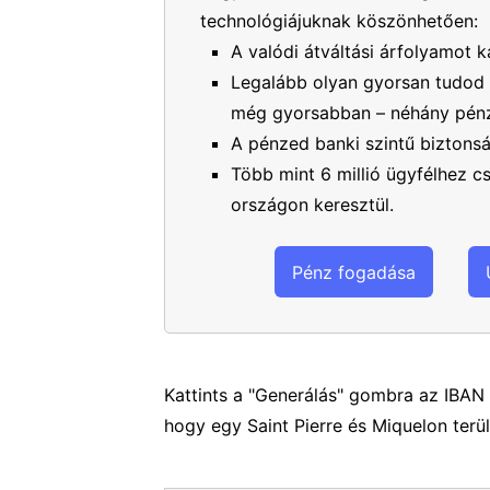
technológiájuknak köszönhetően:
A valódi átváltási árfolyamot k
Legalább olyan gyorsan tudod 
még gyorsabban – néhány pénz
A pénzed banki szintű biztons
Több mint 6 millió ügyfélhez 
országon keresztül.
Pénz fogadása
Kattints a "Generálás" gombra az IBAN 
hogy egy Saint Pierre és Miquelon terül