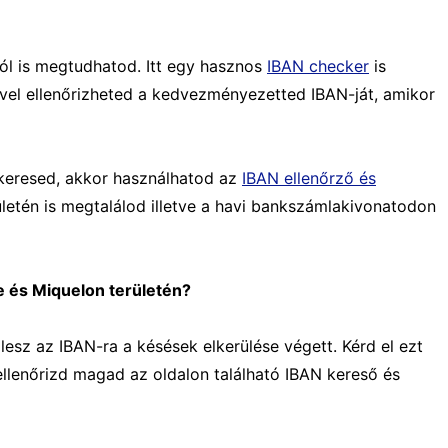
ól is megtudhatod. Itt egy hasznos
IBAN checker
is
ével ellenőrizheted a kedvezményezetted IBAN-ját, amikor
 keresed, akkor használhatod az
IBAN ellenőrző és
ületén is megtalálod illetve a havi bankszámlakivonatodon
e és Miquelon területén?
lesz az IBAN-ra a késések elkerülése végett. Kérd el ezt
llenőrizd magad az oldalon található IBAN kereső és