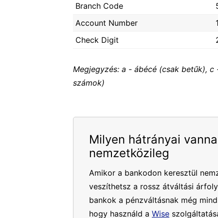
Branch Code
Account Number
Check Digit
Megjegyzés: a - ábécé (csak betűk), c 
számok)
Milyen hátrányai vanna
nemzetközileg
Amikor a bankodon keresztül nemz
veszíthetsz a rossz átváltási árfol
bankok a pénzváltásnak még mindig
hogy használd a
Wise
szolgáltatásá