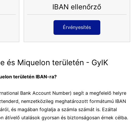
IBAN ellenőrző
Érvényesítés
e és Miquelon területén - GyIK
quelon területén IBAN-ra?
national Bank Account Number) segít a megfelelő helyre
 sztenderd, nemzetközileg meghatározott formátumú IBAN
áról, és magában foglalja a számla számát is. Ezáltal
n átívelő utalások gyorsan és biztonságosan érnek célba.