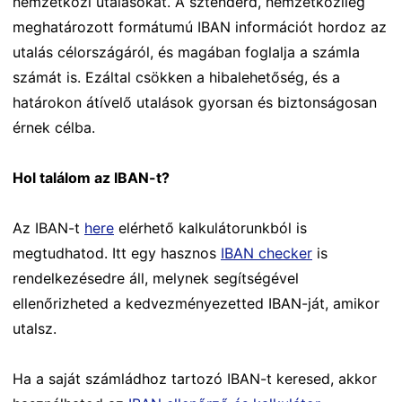
nemzetközi utalásokat. A sztenderd, nemzetközileg
meghatározott formátumú IBAN információt hordoz az
utalás célországáról, és magában foglalja a számla
számát is. Ezáltal csökken a hibalehetőség, és a
határokon átívelő utalások gyorsan és biztonságosan
érnek célba.
Hol találom az IBAN-t?
Az IBAN-t
here
elérhető kalkulátorunkból is
megtudhatod. Itt egy hasznos
IBAN checker
is
rendelkezésedre áll, melynek segítségével
ellenőrizheted a kedvezményezetted IBAN-ját, amikor
utalsz.
Ha a saját számládhoz tartozó IBAN-t keresed, akkor