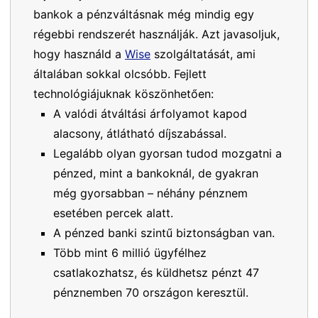
bankok a pénzváltásnak még mindig egy
régebbi rendszerét használják. Azt javasoljuk,
hogy használd a
Wise
szolgáltatását, ami
általában sokkal olcsóbb. Fejlett
technológiájuknak köszönhetően:
A valódi átváltási árfolyamot kapod
alacsony, átlátható díjszabással.
Legalább olyan gyorsan tudod mozgatni a
pénzed, mint a bankoknál, de gyakran
még gyorsabban – néhány pénznem
esetében percek alatt.
A pénzed banki szintű biztonságban van.
Több mint 6 millió ügyfélhez
csatlakozhatsz, és küldhetsz pénzt 47
pénznemben 70 országon keresztül.