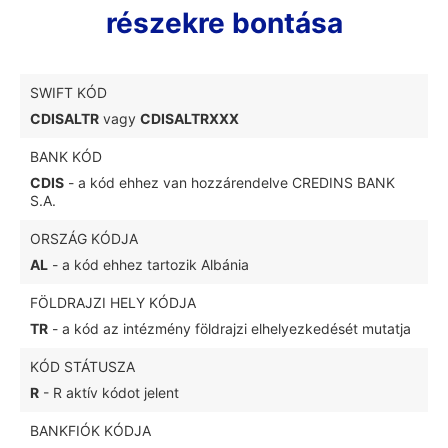
részekre bontása
SWIFT KÓD
CDISALTR
vagy
CDISALTRXXX
BANK KÓD
CDIS
- a kód ehhez van hozzárendelve CREDINS BANK
S.A.
ORSZÁG KÓDJA
AL
- a kód ehhez tartozik Albánia
FÖLDRAJZI HELY KÓDJA
TR
- a kód az intézmény földrajzi elhelyezkedését mutatja
KÓD STÁTUSZA
R
- R aktív kódot jelent
BANKFIÓK KÓDJA