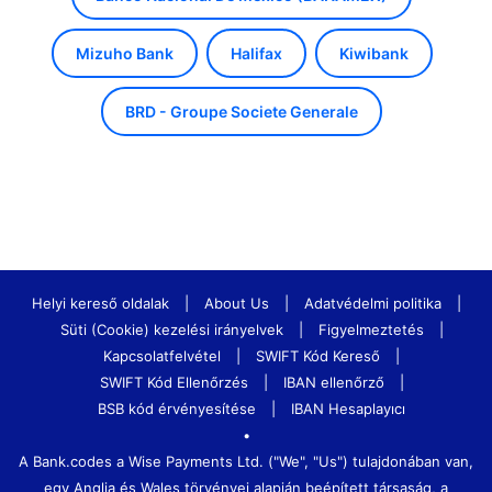
Mizuho Bank
Halifax
Kiwibank
BRD - Groupe Societe Generale
Helyi kereső oldalak
|
About Us
|
Adatvédelmi politika
|
Süti (Cookie) kezelési irányelvek
|
Figyelmeztetés
|
Kapcsolatfelvétel
|
SWIFT Kód Kereső
|
SWIFT Kód Ellenőrzés
|
IBAN ellenőrző
|
BSB kód érvényesítése
|
IBAN Hesaplayıcı
•
A Bank.codes a Wise Payments Ltd. ("We", "Us") tulajdonában van,
egy Anglia és Wales törvényei alapján beépített társaság, a