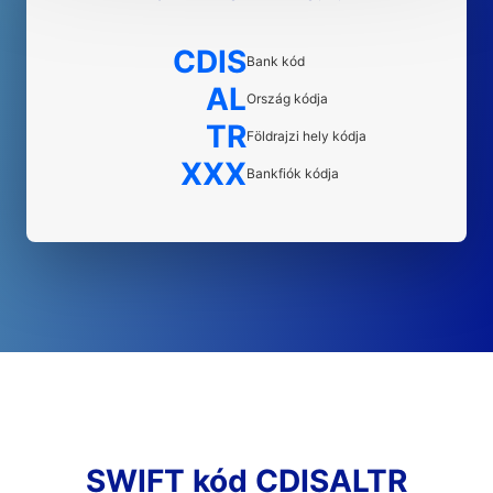
CDIS
Bank kód
AL
Ország kódja
TR
Földrajzi hely kódja
XXX
Bankfiók kódja
SWIFT kód CDISALTR