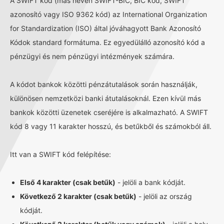
A SWIFT kód (más néven SWIFT-BIC, BIC kód, SWIFT
azonosító vagy ISO 9362 kód) az International Organization
for Standardization (ISO) által jóváhagyott Bank Azonosító
Kódok standard formátuma. Ez egyedülálló azonosító kód a
pénzügyi és nem pénzügyi intézmények számára.
A kódot bankok közötti pénzátutalások során használják,
különösen nemzetközi banki átutalásoknál. Ezen kívül más
bankok közötti üzenetek cseréjére is alkalmazható. A SWIFT
kód 8 vagy 11 karakter hosszú, és betűkből és számokból áll.
Itt van a SWIFT kód felépítése:
Első 4 karakter (csak betűk)
- jelöli a bank kódját.
Következő 2 karakter (csak betűk)
- jelöli az ország
kódját.