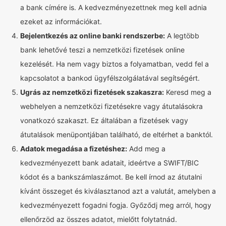
a bank címére is. A kedvezményezettnek meg kell adnia
ezeket az információkat.
Bejelentkezés az online banki rendszerbe:
A legtöbb
bank lehetővé teszi a nemzetközi fizetések online
kezelését. Ha nem vagy biztos a folyamatban, vedd fel a
kapcsolatot a bankod ügyfélszolgálatával segítségért.
Ugrás az nemzetközi fizetések szakaszra:
Keresd meg a
webhelyen a nemzetközi fizetésekre vagy átutalásokra
vonatkozó szakaszt. Ez általában a fizetések vagy
átutalások menüpontjában található, de eltérhet a banktól.
Adatok megadása a fizetéshez:
Add meg a
kedvezményezett bank adatait, ideértve a SWIFT/BIC
kódot és a bankszámlaszámot. Be kell írnod az átutalni
kívánt összeget és kiválasztanod azt a valutát, amelyben a
kedvezményezett fogadni fogja. Győződj meg arról, hogy
ellenőrzöd az összes adatot, mielőtt folytatnád.