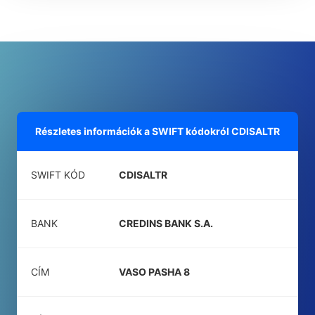
Részletes információk a SWIFT kódokról
CDISALTR
SWIFT KÓD
CDISALTR
BANK
CREDINS BANK S.A.
CÍM
VASO PASHA 8