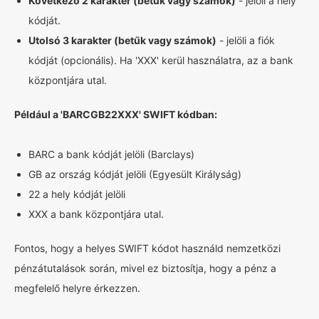
Következő 2 karakter (betűk vagy számok)
- jelöli a hely
kódját.
Utolsó 3 karakter (betűk vagy számok)
- jelöli a fiók
kódját (opcionális). Ha 'XXX' kerül használatra, az a bank
központjára utal.
Például a 'BARCGB22XXX' SWIFT kódban:
BARC a bank kódját jelöli (Barclays)
GB az ország kódját jelöli (Egyesült Királyság)
22 a hely kódját jelöli
XXX a bank központjára utal.
Fontos, hogy a helyes SWIFT kódot használd nemzetközi
pénzátutalások során, mivel ez biztosítja, hogy a pénz a
megfelelő helyre érkezzen.