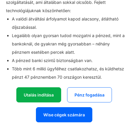
szolgáltatását, ami általában sokkal olcsóbb. Fejlett
technológiájuknak köszönhetően:
A valódi átváltási árfolyamot kapod alacsony, átlátható
díjszabással.
Legalább olyan gyorsan tudod mozgatni a pénzed, mint a
bankoknál, de gyakran még gyorsabban – néhány
pénznem esetében percek alatt.
A pénzed banki szintű biztonságban van.
Több mint 6 millió ügyfélhez csatlakozhatsz, és küldhetsz
pénzt 47 pénznemben 70 országon keresztül.
Utalás indítása
Pénz fogadása
Wise cégek számára