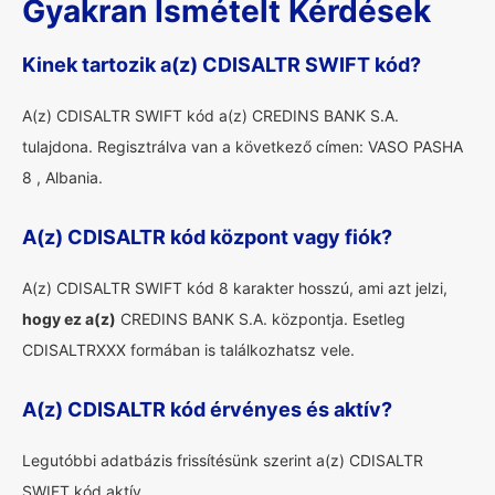
Gyakran Ismételt Kérdések
Kinek tartozik a(z) CDISALTR SWIFT kód?
A(z) CDISALTR SWIFT kód a(z) CREDINS BANK S.A.
tulajdona. Regisztrálva van a következő címen: VASO PASHA
8 , Albania.
A(z) CDISALTR kód központ vagy fiók?
A(z) CDISALTR SWIFT kód 8 karakter hosszú, ami azt jelzi,
hogy ez a(z)
CREDINS BANK S.A. központja. Esetleg
CDISALTRXXX formában is találkozhatsz vele.
A(z) CDISALTR kód érvényes és aktív?
Legutóbbi adatbázis frissítésünk szerint a(z) CDISALTR
SWIFT kód aktív.