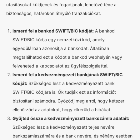
utasításokat küldjenek és fogadjanak, lehetővé téve a
biztonságos, határokon átnyúló tranzakciókat.
Ismerd fel a bankod SWIFT/BIC kódját:
A bankod
SWIFT/BIC kódja egy nemzetközi kód, amely
egyedülállóan azonosítja a bankodat. Általában
megtalálhatod ezt a kódot a bankod webhelyén vagy
felveheted a kapcsolatot az ügyfélszolgálattal.
Ismerd fel a kedvezményezett bankjának SWIFT/BIC
kódját:
Szükséged lesz a kedvezményezett bank
SWIFT/BIC kódjára is. Ők tudják ezt az információt
biztosítani számodra. Győződj meg arról, hogy kétszer
ellenőrzöd az adatokat, hogy elkerüld a hibákat.
Gyűjtsd össze a kedvezményezett bankszámla adatait:
Szükséged lesz a kedvezményezett teljes nevére,
bankszámlaszámára és a bank nevére, és néhány esetben