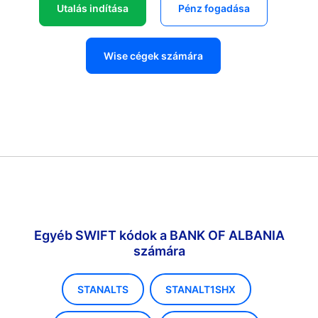
Utalás indítása
Pénz fogadása
Wise cégek számára
Egyéb SWIFT kódok a BANK OF ALBANIA
számára
STANALTS
STANALT1SHX