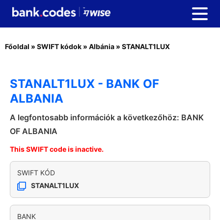
Főoldal
»
SWIFT kódok
»
Albánia
»
STANALT1LUX
STANALT1LUX - BANK OF
ALBANIA
A legfontosabb információk a következőhöz: BANK
OF ALBANIA
This SWIFT code is inactive.
SWIFT KÓD
STANALT1LUX
BANK