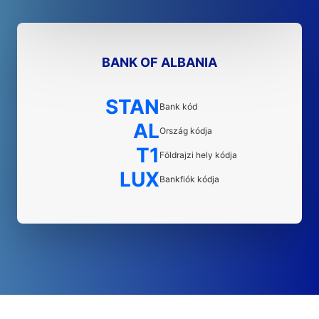
BANK OF ALBANIA
STAN
Bank kód
AL
Ország kódja
T1
Földrajzi hely kódja
LUX
Bankfiók kódja