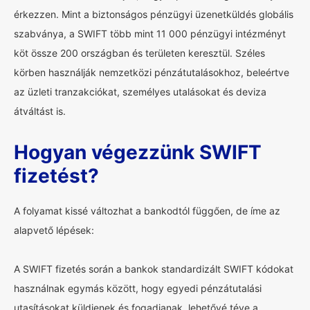
érkezzen. Mint a biztonságos pénzügyi üzenetküldés globális
szabványa, a SWIFT több mint 11 000 pénzügyi intézményt
köt össze 200 országban és területen keresztül. Széles
körben használják nemzetközi pénzátutalásokhoz, beleértve
az üzleti tranzakciókat, személyes utalásokat és deviza
átváltást is.
Hogyan végezzünk SWIFT
fizetést?
A folyamat kissé változhat a bankodtól függően, de íme az
alapvető lépések:
A SWIFT fizetés során a bankok standardizált SWIFT kódokat
használnak egymás között, hogy egyedi pénzátutalási
utasításokat küldjenek és fogadjanak, lehetővé téve a