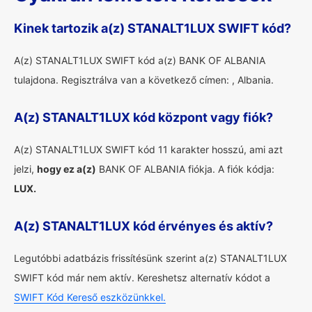
Kinek tartozik a(z) STANALT1LUX SWIFT kód?
A(z) STANALT1LUX SWIFT kód a(z) BANK OF ALBANIA
tulajdona. Regisztrálva van a következő címen: , Albania.
A(z) STANALT1LUX kód központ vagy fiók?
A(z) STANALT1LUX SWIFT kód 11 karakter hosszú, ami azt
jelzi,
hogy ez a(z)
BANK OF ALBANIA fiókja. A fiók kódja:
LUX.
A(z) STANALT1LUX kód érvényes és aktív?
Legutóbbi adatbázis frissítésünk szerint a(z) STANALT1LUX
SWIFT kód már nem aktív. Kereshetsz alternatív kódot a
SWIFT Kód Kereső eszközünkkel.