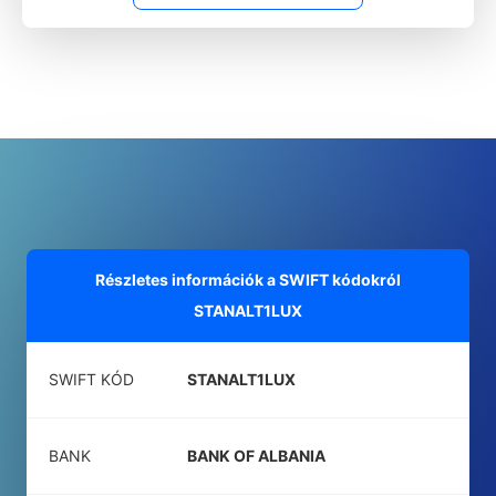
Részletes információk a SWIFT kódokról
STANALT1LUX
SWIFT KÓD
STANALT1LUX
BANK
BANK OF ALBANIA