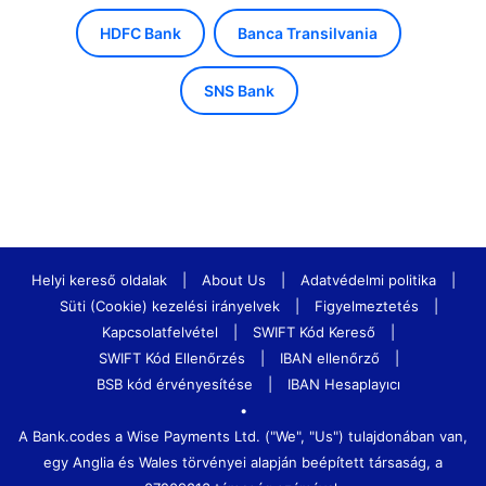
HDFC Bank
Banca Transilvania
SNS Bank
Helyi kereső oldalak
|
About Us
|
Adatvédelmi politika
|
Süti (Cookie) kezelési irányelvek
|
Figyelmeztetés
|
Kapcsolatfelvétel
|
SWIFT Kód Kereső
|
SWIFT Kód Ellenőrzés
|
IBAN ellenőrző
|
BSB kód érvényesítése
|
IBAN Hesaplayıcı
•
A Bank.codes a Wise Payments Ltd. ("We", "Us") tulajdonában van,
egy Anglia és Wales törvényei alapján beépített társaság, a