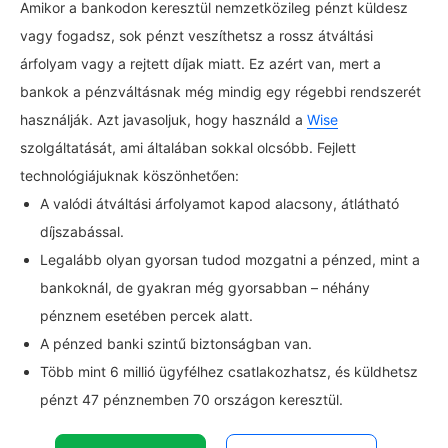
Amikor a bankodon keresztül nemzetközileg pénzt küldesz
vagy fogadsz, sok pénzt veszíthetsz a rossz átváltási
árfolyam vagy a rejtett díjak miatt. Ez azért van, mert a
bankok a pénzváltásnak még mindig egy régebbi rendszerét
használják. Azt javasoljuk, hogy használd a
Wise
szolgáltatását, ami általában sokkal olcsóbb. Fejlett
technológiájuknak köszönhetően:
A valódi átváltási árfolyamot kapod alacsony, átlátható
díjszabással.
Legalább olyan gyorsan tudod mozgatni a pénzed, mint a
bankoknál, de gyakran még gyorsabban – néhány
pénznem esetében percek alatt.
A pénzed banki szintű biztonságban van.
Több mint 6 millió ügyfélhez csatlakozhatsz, és küldhetsz
pénzt 47 pénznemben 70 országon keresztül.