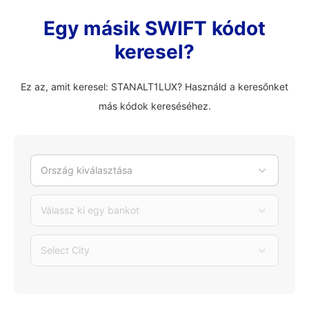
Egy másik SWIFT kódot
keresel?
Ez az, amit keresel: STANALT1LUX? Használd a keresőnket
más kódok kereséséhez.
Ország kiválasztása
Válassz ki egy bankot
Select City