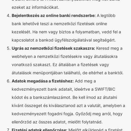
ezeket az információkat.
Bejelentkezés az online banki rendszerbe:
A legtöbb
bank lehetővé teszi a nemzetközi fizetések online
kezelését. Ha nem vagy biztos a folyamatban, vedd fel a
kapcsolatot a bankod ügyfélszolgálatával segítségért.
Ugrás az nemzetközi fizetések szakaszra:
Keresd meg a
webhelyen a nemzetközi fizetésekre vagy átutalásokra
vonatkozó szakaszt. Ez általában a fizetések vagy
átutalások menüpontjában található, de eltérhet a banktól.
Adatok megadása a fizetéshez:
Add meg a
kedvezményezett bank adatait, ideértve a SWIFT/BIC
kódot és a bankszámlaszámot. Be kell írnod az átutalni
kívánt összeget és kiválasztanod azt a valutát, amelyben a
kedvezményezett fogadni fogja. Győződj meg arról, hogy
ellenőrzöd az összes adatot, mielőtt folytatnád.
Fizetési adatok ellenőrzése:
Mielőtt elküldenéd a fizetést,