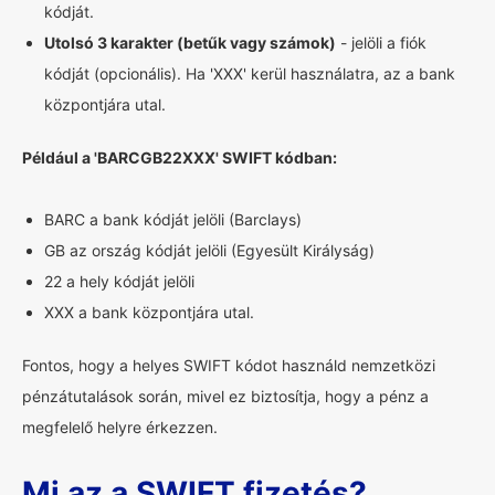
kódját.
Utolsó 3 karakter (betűk vagy számok)
- jelöli a fiók
kódját (opcionális). Ha 'XXX' kerül használatra, az a bank
központjára utal.
Például a 'BARCGB22XXX' SWIFT kódban:
BARC a bank kódját jelöli (Barclays)
GB az ország kódját jelöli (Egyesült Királyság)
22 a hely kódját jelöli
XXX a bank központjára utal.
Fontos, hogy a helyes SWIFT kódot használd nemzetközi
pénzátutalások során, mivel ez biztosítja, hogy a pénz a
megfelelő helyre érkezzen.
Mi az a SWIFT fizetés?