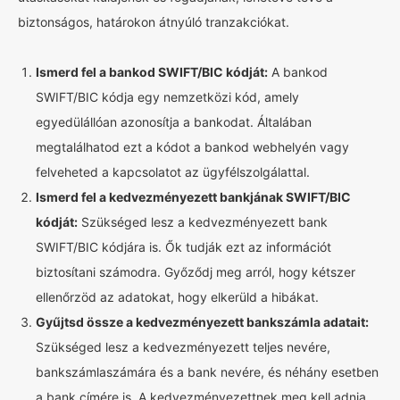
biztonságos, határokon átnyúló tranzakciókat.
Ismerd fel a bankod SWIFT/BIC kódját:
A bankod
SWIFT/BIC kódja egy nemzetközi kód, amely
egyedülállóan azonosítja a bankodat. Általában
megtalálhatod ezt a kódot a bankod webhelyén vagy
felveheted a kapcsolatot az ügyfélszolgálattal.
Ismerd fel a kedvezményezett bankjának SWIFT/BIC
kódját:
Szükséged lesz a kedvezményezett bank
SWIFT/BIC kódjára is. Ők tudják ezt az információt
biztosítani számodra. Győződj meg arról, hogy kétszer
ellenőrzöd az adatokat, hogy elkerüld a hibákat.
Gyűjtsd össze a kedvezményezett bankszámla adatait:
Szükséged lesz a kedvezményezett teljes nevére,
bankszámlaszámára és a bank nevére, és néhány esetben
a bank címére is. A kedvezményezettnek meg kell adnia