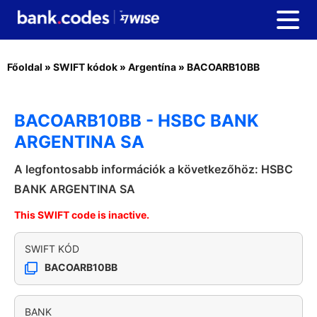
Főoldal
»
SWIFT kódok
»
Argentína
»
BACOARB10BB
BACOARB10BB - HSBC BANK
ARGENTINA SA
A legfontosabb információk a következőhöz: HSBC
BANK ARGENTINA SA
This SWIFT code is inactive.
SWIFT KÓD
BACOARB10BB
BANK