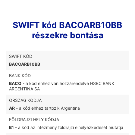
SWIFT kód BACOARB10BB
részekre bontása
SWIFT KÓD
BACOARB10BB
BANK KÓD
BACO
- a kód ehhez van hozzárendelve HSBC BANK
ARGENTINA SA
ORSZÁG KÓDJA
AR
- a kód ehhez tartozik Argentína
FÖLDRAJZI HELY KÓDJA
B1
- a kód az intézmény földrajzi elhelyezkedését mutatja