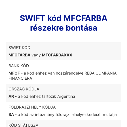
SWIFT kód MFCFARBA
részekre bontása
SWIFT KÓD
MFCFARBA
vagy
MFCFARBAXXX
BANK KÓD
MFCF
- a kód ehhez van hozzárendelve REBA COMPANIA
FINANCIERA
ORSZÁG KÓDJA
AR
- a kód ehhez tartozik Argentína
FÖLDRAJZI HELY KÓDJA
BA
- a kód az intézmény földrajzi elhelyezkedését mutatja
KÓD STÁTUSZA