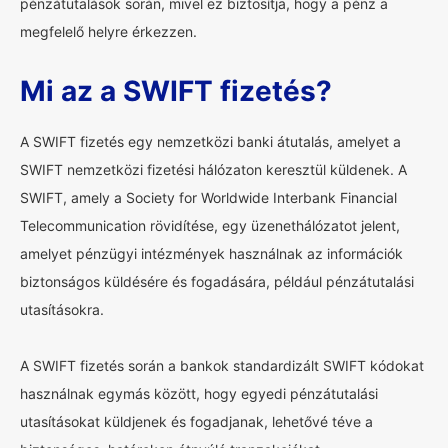
pénzátutalások során, mivel ez biztosítja, hogy a pénz a
megfelelő helyre érkezzen.
Mi az a SWIFT fizetés?
A SWIFT fizetés egy nemzetközi banki átutalás, amelyet a
SWIFT nemzetközi fizetési hálózaton keresztül küldenek. A
SWIFT, amely a Society for Worldwide Interbank Financial
Telecommunication rövidítése, egy üzenethálózatot jelent,
amelyet pénzügyi intézmények használnak az információk
biztonságos küldésére és fogadására, például pénzátutalási
utasításokra.
A SWIFT fizetés során a bankok standardizált SWIFT kódokat
használnak egymás között, hogy egyedi pénzátutalási
utasításokat küldjenek és fogadjanak, lehetővé téve a