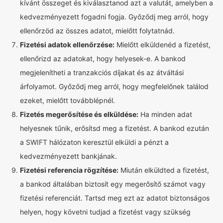
kívánt összeget és kiválasztanod azt a valutát, amelyben a
kedvezményezett fogadni fogja. Győződj meg arról, hogy
ellenőrzöd az összes adatot, mielőtt folytatnád.
Fizetési adatok ellenőrzése:
Mielőtt elküldenéd a fizetést,
ellenőrizd az adatokat, hogy helyesek-e. A bankod
megjelenítheti a tranzakciós díjakat és az átváltási
árfolyamot. Győződj meg arról, hogy megfelelőnek találod
ezeket, mielőtt továbblépnél.
Fizetés megerősítése és elküldése:
Ha minden adat
helyesnek tűnik, erősítsd meg a fizetést. A bankod ezután
a SWIFT hálózaton keresztül elküldi a pénzt a
kedvezményezett bankjának.
Fizetési referencia rögzítése:
Miután elküldted a fizetést,
a bankod általában biztosít egy megerősítő számot vagy
fizetési referenciát. Tartsd meg ezt az adatot biztonságos
helyen, hogy követni tudjad a fizetést vagy szükség