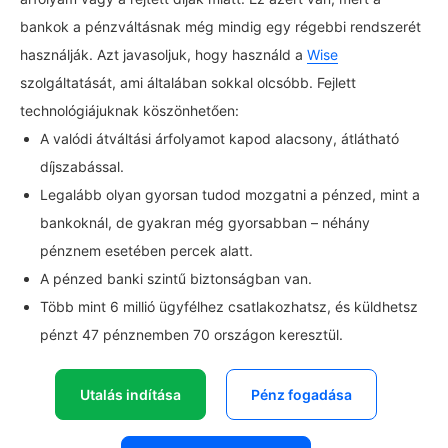
bankok a pénzváltásnak még mindig egy régebbi rendszerét
használják. Azt javasoljuk, hogy használd a
Wise
szolgáltatását, ami általában sokkal olcsóbb. Fejlett
technológiájuknak köszönhetően:
A valódi átváltási árfolyamot kapod alacsony, átlátható
díjszabással.
Legalább olyan gyorsan tudod mozgatni a pénzed, mint a
bankoknál, de gyakran még gyorsabban – néhány
pénznem esetében percek alatt.
A pénzed banki szintű biztonságban van.
Több mint 6 millió ügyfélhez csatlakozhatsz, és küldhetsz
pénzt 47 pénznemben 70 országon keresztül.
Utalás indítása
Pénz fogadása