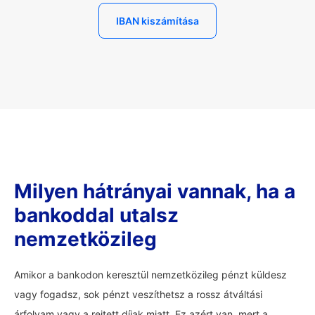
IBAN kiszámítása
Milyen hátrányai vannak, ha a
bankoddal utalsz
nemzetközileg
Amikor a bankodon keresztül nemzetközileg pénzt küldesz
vagy fogadsz, sok pénzt veszíthetsz a rossz átváltási
árfolyam vagy a rejtett díjak miatt. Ez azért van, mert a