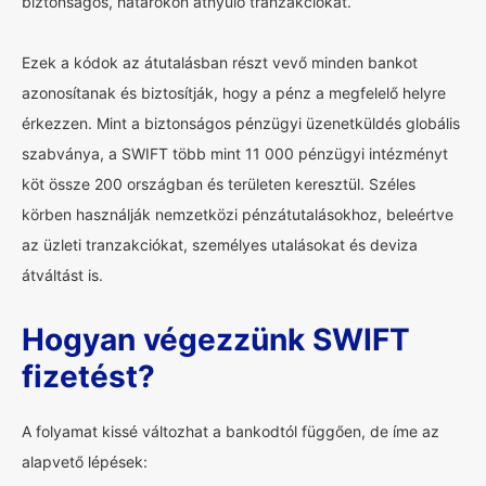
biztonságos, határokon átnyúló tranzakciókat.
Ezek a kódok az átutalásban részt vevő minden bankot
azonosítanak és biztosítják, hogy a pénz a megfelelő helyre
érkezzen. Mint a biztonságos pénzügyi üzenetküldés globális
szabványa, a SWIFT több mint 11 000 pénzügyi intézményt
köt össze 200 országban és területen keresztül. Széles
körben használják nemzetközi pénzátutalásokhoz, beleértve
az üzleti tranzakciókat, személyes utalásokat és deviza
átváltást is.
Hogyan végezzünk SWIFT
fizetést?
A folyamat kissé változhat a bankodtól függően, de íme az
alapvető lépések: