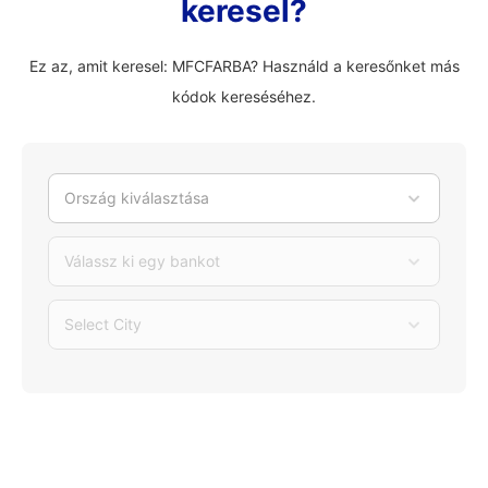
keresel?
Ez az, amit keresel: MFCFARBA? Használd a keresőnket más
kódok kereséséhez.
Ország kiválasztása
Válassz ki egy bankot
Select City