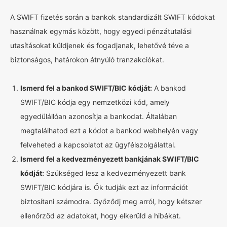
A SWIFT fizetés során a bankok standardizált SWIFT kódokat
használnak egymás között, hogy egyedi pénzátutalási
utasításokat küldjenek és fogadjanak, lehetővé téve a
biztonságos, határokon átnyúló tranzakciókat.
Ismerd fel a bankod SWIFT/BIC kódját:
A bankod
SWIFT/BIC kódja egy nemzetközi kód, amely
egyedülállóan azonosítja a bankodat. Általában
megtalálhatod ezt a kódot a bankod webhelyén vagy
felveheted a kapcsolatot az ügyfélszolgálattal.
Ismerd fel a kedvezményezett bankjának SWIFT/BIC
kódját:
Szükséged lesz a kedvezményezett bank
SWIFT/BIC kódjára is. Ők tudják ezt az információt
biztosítani számodra. Győződj meg arról, hogy kétszer
ellenőrzöd az adatokat, hogy elkerüld a hibákat.