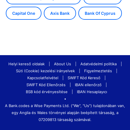
Capital One
Axis Bank
Bank Of Cyprus
Helyi kereső oldalak
|
About Us
|
Adatvédelmi politika
|
Süti (Cookie) kezelési irányelvek
|
Figyelmeztetés
|
Kapcsolatfelvétel
|
SWIFT Kód Kereső
|
SWIFT Kód Ellenőrzés
|
IBAN ellenőrző
|
BSB kód érvényesítése
|
IBAN Hesaplayıcı
•
A Bank.codes a Wise Payments Ltd. ("We", "Us") tulajdonában van,
egy Anglia és Wales törvényei alapján beépített társaság, a
07209813 társaság számával.