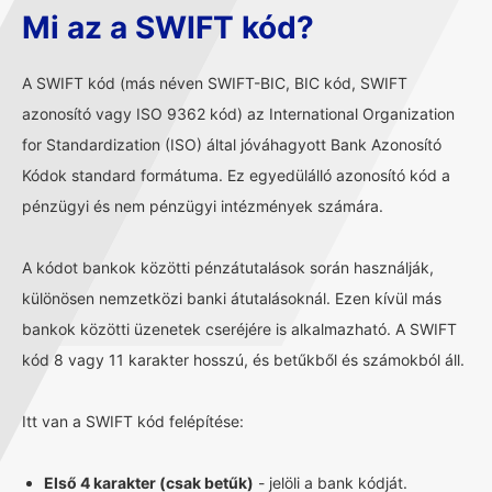
Mi az a SWIFT kód?
A SWIFT kód (más néven SWIFT-BIC, BIC kód, SWIFT
azonosító vagy ISO 9362 kód) az International Organization
for Standardization (ISO) által jóváhagyott Bank Azonosító
Kódok standard formátuma. Ez egyedülálló azonosító kód a
pénzügyi és nem pénzügyi intézmények számára.
A kódot bankok közötti pénzátutalások során használják,
különösen nemzetközi banki átutalásoknál. Ezen kívül más
bankok közötti üzenetek cseréjére is alkalmazható. A SWIFT
kód 8 vagy 11 karakter hosszú, és betűkből és számokból áll.
Itt van a SWIFT kód felépítése:
Első 4 karakter (csak betűk)
- jelöli a bank kódját.