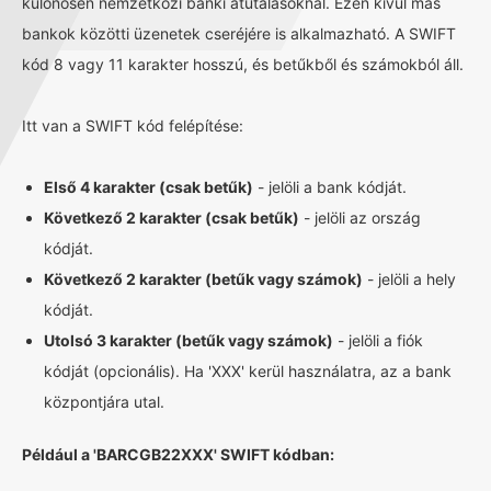
különösen nemzetközi banki átutalásoknál. Ezen kívül más
bankok közötti üzenetek cseréjére is alkalmazható. A SWIFT
kód 8 vagy 11 karakter hosszú, és betűkből és számokból áll.
Itt van a SWIFT kód felépítése:
Első 4 karakter (csak betűk)
- jelöli a bank kódját.
Következő 2 karakter (csak betűk)
- jelöli az ország
kódját.
Következő 2 karakter (betűk vagy számok)
- jelöli a hely
kódját.
Utolsó 3 karakter (betűk vagy számok)
- jelöli a fiók
kódját (opcionális). Ha 'XXX' kerül használatra, az a bank
központjára utal.
Például a 'BARCGB22XXX' SWIFT kódban: