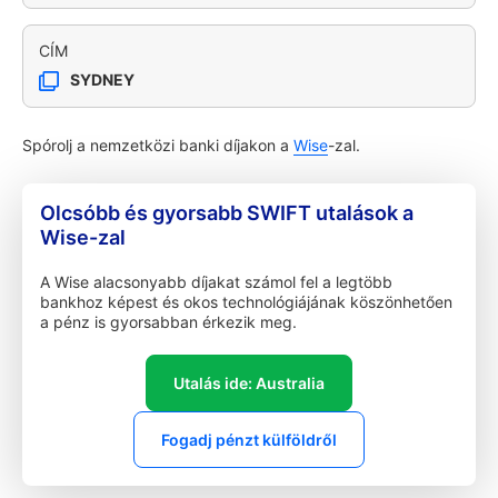
CÍM
SYDNEY
Spórolj a nemzetközi banki díjakon a
Wise
-zal.
Olcsóbb és gyorsabb SWIFT utalások a
Wise-zal
A Wise alacsonyabb díjakat számol fel a legtöbb
bankhoz képest és okos technológiájának köszönhetően
a pénz is gyorsabban érkezik meg.
Utalás ide: Australia
Fogadj pénzt külföldről