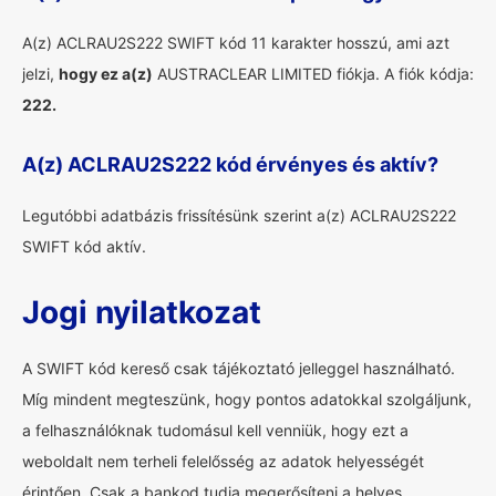
A(z) ACLRAU2S222 SWIFT kód 11 karakter hosszú, ami azt
jelzi,
hogy ez a(z)
AUSTRACLEAR LIMITED fiókja. A fiók kódja:
222.
A(z) ACLRAU2S222 kód érvényes és aktív?
Legutóbbi adatbázis frissítésünk szerint a(z) ACLRAU2S222
SWIFT kód aktív.
Jogi nyilatkozat
A SWIFT kód kereső csak tájékoztató jelleggel használható.
Míg mindent megteszünk, hogy pontos adatokkal szolgáljunk,
a felhasználóknak tudomásul kell venniük, hogy ezt a
weboldalt nem terheli felelősség az adatok helyességét
érintően. Csak a bankod tudja megerősíteni a helyes