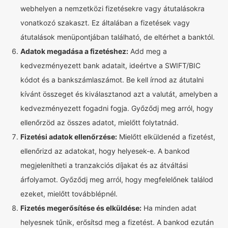
webhelyen a nemzetközi fizetésekre vagy átutalásokra
vonatkozó szakaszt. Ez általában a fizetések vagy
átutalások menüpontjában található, de eltérhet a banktól.
Adatok megadása a fizetéshez:
Add meg a
kedvezményezett bank adatait, ideértve a SWIFT/BIC
kódot és a bankszámlaszámot. Be kell írnod az átutalni
kívánt összeget és kiválasztanod azt a valutát, amelyben a
kedvezményezett fogadni fogja. Győződj meg arról, hogy
ellenőrzöd az összes adatot, mielőtt folytatnád.
Fizetési adatok ellenőrzése:
Mielőtt elküldenéd a fizetést,
ellenőrizd az adatokat, hogy helyesek-e. A bankod
megjelenítheti a tranzakciós díjakat és az átváltási
árfolyamot. Győződj meg arról, hogy megfelelőnek találod
ezeket, mielőtt továbblépnél.
Fizetés megerősítése és elküldése:
Ha minden adat
helyesnek tűnik, erősítsd meg a fizetést. A bankod ezután