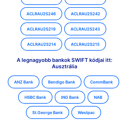
ACLRAU2S246
ACLRAU2S242
ACLRAU2S219
ACLRAU2S243
ACLRAU2S214
ACLRAU2S215
A legnagyobb bankok SWIFT kódjai itt:
Ausztrália
ANZ Bank
Bendigo Bank
CommBank
HSBC Bank
ING Bank
NAB
St.George Bank
Westpac