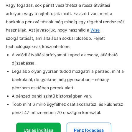
vagy fogadsz, sok pénzt veszíthetsz a rossz átváltási
árfolyam vagy a rejtett díjak miatt. Ez azért van, mert a
bankok a pénzváltásnak még mindig egy régebbi rendszerét
használják. Azt javasoljuk, hogy használd a
Wise
szolgáltatását, ami általában sokkal olcsóbb. Fejlett
technológiájuknak köszönhetően:
A valódi átváltási árfolyamot kapod alacsony, átlátható
díjszabással.
Legalább olyan gyorsan tudod mozgatni a pénzed, mint a
bankoknál, de gyakran még gyorsabban – néhány
pénznem esetében percek alatt.
A pénzed banki szintű biztonságban van.
Több mint 6 millió ügyfélhez csatlakozhatsz, és küldhetsz
pénzt 47 pénznemben 70 országon keresztül.
Utalás indítása
Pénz fogadása