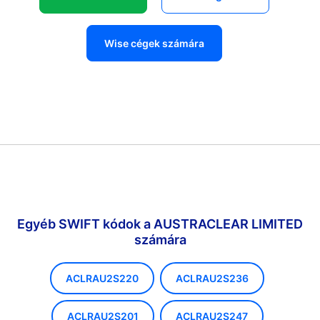
Wise cégek számára
Egyéb SWIFT kódok a AUSTRACLEAR LIMITED
számára
ACLRAU2S220
ACLRAU2S236
ACLRAU2S201
ACLRAU2S247