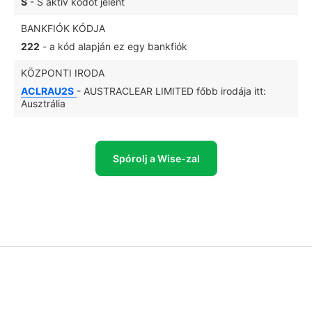
S
- S aktív kódot jelent
BANKFIÓK KÓDJA
222
- a kód alapján ez egy bankfiók
KÖZPONTI IRODA
ACLRAU2S
- AUSTRACLEAR LIMITED főbb irodája itt:
Ausztrália
Spórolj a Wise-zal