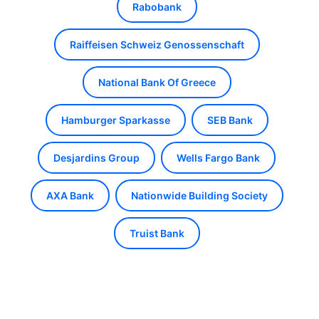
Rabobank
Raiffeisen Schweiz Genossenschaft
National Bank Of Greece
Hamburger Sparkasse
SEB Bank
Desjardins Group
Wells Fargo Bank
AXA Bank
Nationwide Building Society
Truist Bank