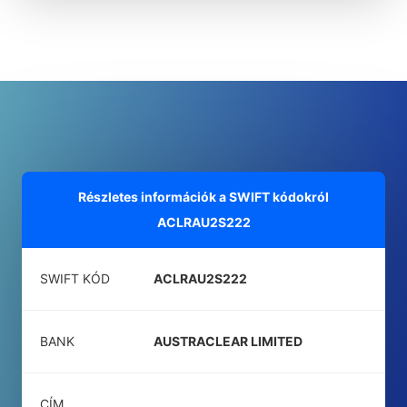
Részletes információk a SWIFT kódokról
ACLRAU2S222
SWIFT KÓD
ACLRAU2S222
BANK
AUSTRACLEAR LIMITED
CÍM