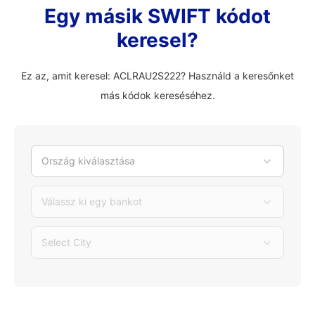
Egy másik SWIFT kódot
keresel?
Ez az, amit keresel: ACLRAU2S222? Használd a keresőnket
más kódok kereséséhez.
Ország kiválasztása
Válassz ki egy bankot
Select City