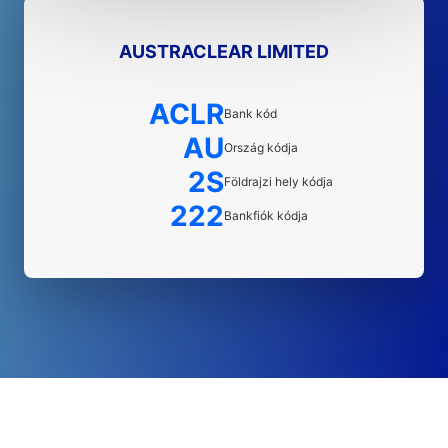
AUSTRACLEAR LIMITED
ACLR
Bank kód
AU
Ország kódja
2S
Földrajzi hely kódja
222
Bankfiók kódja