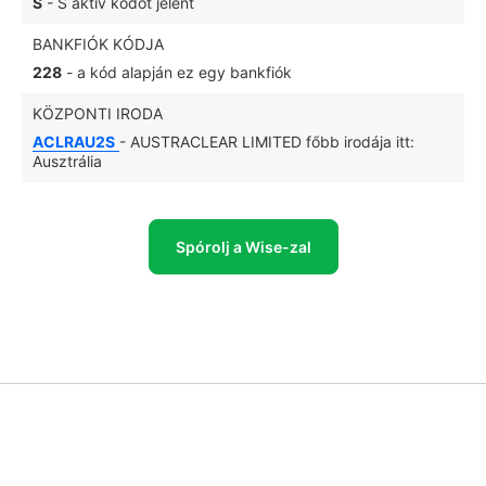
S
- S aktív kódot jelent
BANKFIÓK KÓDJA
228
- a kód alapján ez egy bankfiók
KÖZPONTI IRODA
ACLRAU2S
- AUSTRACLEAR LIMITED főbb irodája itt:
Ausztrália
Spórolj a Wise-zal