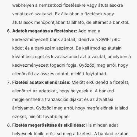
webhelyen a nemzetközi fizetésekre vagy átutalásokra
vonatkozó szakaszt. Ez általában a fizetések vagy
átutalások menüpontjában található, de eltérhet a banktól.
Adatok megadása a fizetéshez:
Add meg a
kedvezményezett bank adatait, ideértve a SWIFT/BIC
kódot és a bankszámlaszámot. Be kell írnod az átutalni
kívánt összeget és kiválasztanod azt a valutát, amelyben a
kedvezményezett fogadni fogja. Győződj meg arról, hogy
ellenőrzöd az összes adatot, mielőtt folytatnád.
Fizetési adatok ellenőrzése:
Mielőtt elküldenéd a fizetést,
ellenőrizd az adatokat, hogy helyesek-e. A bankod
megjelenítheti a tranzakciós díjakat és az átváltási
árfolyamot. Győződj meg arról, hogy megfelelőnek találod
ezeket, mielőtt továbblépnél.
Fizetés megerősítése és elküldése:
Ha minden adat
helyesnek tűnik, erősítsd meg a fizetést. A bankod ezután