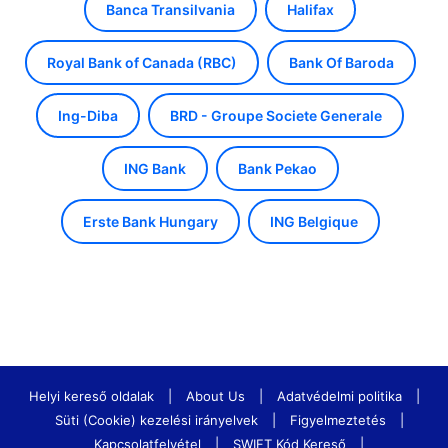
Banca Transilvania
Halifax
Royal Bank of Canada (RBC)
Bank Of Baroda
Ing-Diba
BRD - Groupe Societe Generale
ING Bank
Bank Pekao
Erste Bank Hungary
ING Belgique
Helyi kereső oldalak
|
About Us
|
Adatvédelmi politika
|
Süti (Cookie) kezelési irányelvek
|
Figyelmeztetés
|
Kapcsolatfelvétel
|
SWIFT Kód Kereső
|