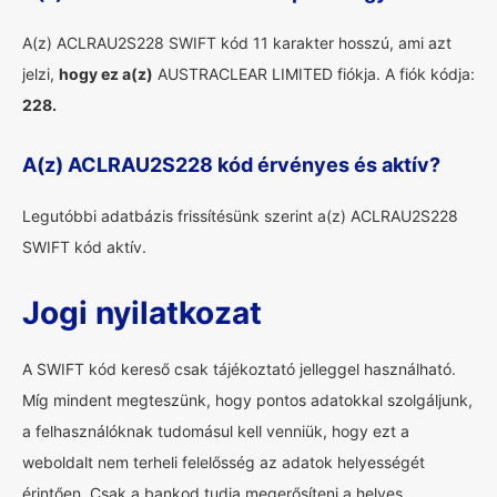
A(z) ACLRAU2S228 SWIFT kód 11 karakter hosszú, ami azt
jelzi,
hogy ez a(z)
AUSTRACLEAR LIMITED fiókja. A fiók kódja:
228.
A(z) ACLRAU2S228 kód érvényes és aktív?
Legutóbbi adatbázis frissítésünk szerint a(z) ACLRAU2S228
SWIFT kód aktív.
Jogi nyilatkozat
A SWIFT kód kereső csak tájékoztató jelleggel használható.
Míg mindent megteszünk, hogy pontos adatokkal szolgáljunk,
a felhasználóknak tudomásul kell venniük, hogy ezt a
weboldalt nem terheli felelősség az adatok helyességét
érintően. Csak a bankod tudja megerősíteni a helyes