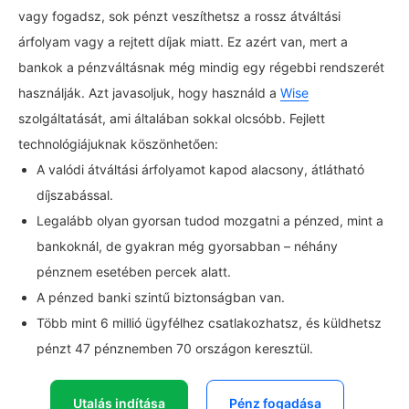
vagy fogadsz, sok pénzt veszíthetsz a rossz átváltási
árfolyam vagy a rejtett díjak miatt. Ez azért van, mert a
bankok a pénzváltásnak még mindig egy régebbi rendszerét
használják. Azt javasoljuk, hogy használd a
Wise
szolgáltatását, ami általában sokkal olcsóbb. Fejlett
technológiájuknak köszönhetően:
A valódi átváltási árfolyamot kapod alacsony, átlátható
díjszabással.
Legalább olyan gyorsan tudod mozgatni a pénzed, mint a
bankoknál, de gyakran még gyorsabban – néhány
pénznem esetében percek alatt.
A pénzed banki szintű biztonságban van.
Több mint 6 millió ügyfélhez csatlakozhatsz, és küldhetsz
pénzt 47 pénznemben 70 országon keresztül.
Utalás indítása
Pénz fogadása