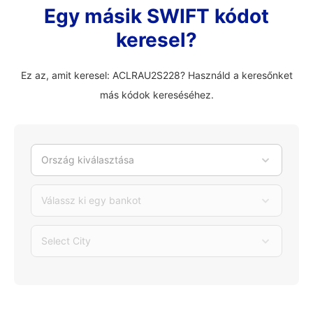
Egy másik SWIFT kódot
keresel?
Ez az, amit keresel: ACLRAU2S228? Használd a keresőnket
más kódok kereséséhez.
Ország kiválasztása
Válassz ki egy bankot
Select City