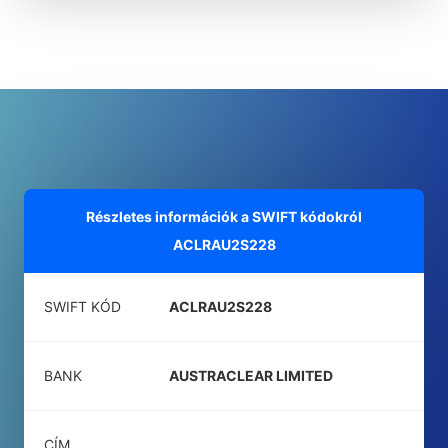
Részletes információk a SWIFT kódokról
ACLRAU2S228
SWIFT KÓD
ACLRAU2S228
BANK
AUSTRACLEAR LIMITED
CÍM