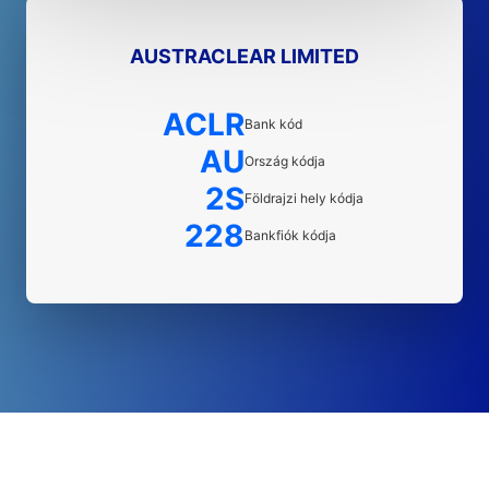
AUSTRACLEAR LIMITED
ACLR
Bank kód
AU
Ország kódja
2S
Földrajzi hely kódja
228
Bankfiók kódja