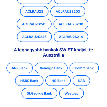
ACLRAU2S
ACLRAU2S203
ACLRAU2S245
ACLRAU2S230
ACLRAU2S246
ACLRAU2S214
A legnagyobb bankok SWIFT kódjai itt:
Ausztrália
ANZ Bank
Bendigo Bank
CommBank
HSBC Bank
ING Bank
NAB
St.George Bank
Westpac