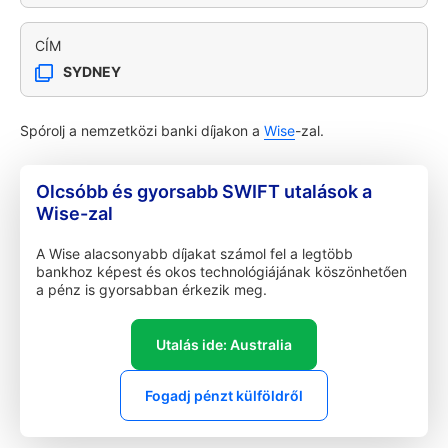
CÍM
SYDNEY
Spórolj a nemzetközi banki díjakon a
Wise
-zal.
Olcsóbb és gyorsabb SWIFT utalások a
Wise-zal
A Wise alacsonyabb díjakat számol fel a legtöbb
bankhoz képest és okos technológiájának köszönhetően
a pénz is gyorsabban érkezik meg.
Utalás ide: Australia
Fogadj pénzt külföldről