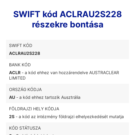
SWIFT kód ACLRAU2S228
részekre bontása
SWIFT KÓD
ACLRAU2S228
BANK KÓD
ACLR
- a kód ehhez van hozzárendelve AUSTRACLEAR
LIMITED
ORSZÁG KÓDJA
AU
- a kód ehhez tartozik Ausztrália
FÖLDRAJZI HELY KÓDJA
2S
- a kód az intézmény földrajzi elhelyezkedését mutatja
KÓD STÁTUSZA