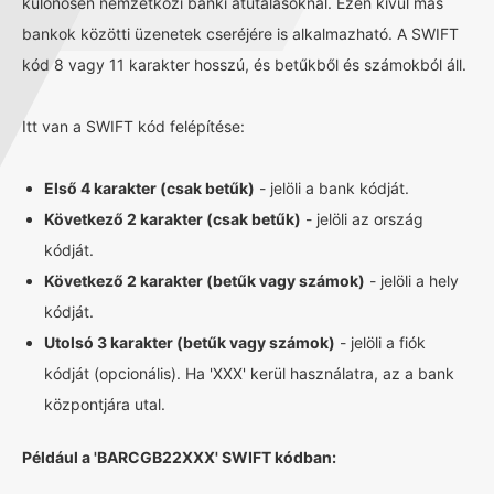
különösen nemzetközi banki átutalásoknál. Ezen kívül más
bankok közötti üzenetek cseréjére is alkalmazható. A SWIFT
kód 8 vagy 11 karakter hosszú, és betűkből és számokból áll.
Itt van a SWIFT kód felépítése:
Első 4 karakter (csak betűk)
- jelöli a bank kódját.
Következő 2 karakter (csak betűk)
- jelöli az ország
kódját.
Következő 2 karakter (betűk vagy számok)
- jelöli a hely
kódját.
Utolsó 3 karakter (betűk vagy számok)
- jelöli a fiók
kódját (opcionális). Ha 'XXX' kerül használatra, az a bank
központjára utal.
Például a 'BARCGB22XXX' SWIFT kódban: