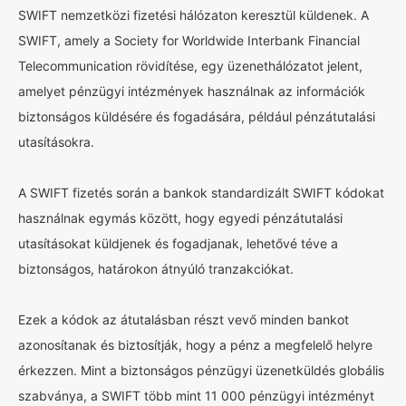
SWIFT nemzetközi fizetési hálózaton keresztül küldenek. A
SWIFT, amely a Society for Worldwide Interbank Financial
Telecommunication rövidítése, egy üzenethálózatot jelent,
amelyet pénzügyi intézmények használnak az információk
biztonságos küldésére és fogadására, például pénzátutalási
utasításokra.
A SWIFT fizetés során a bankok standardizált SWIFT kódokat
használnak egymás között, hogy egyedi pénzátutalási
utasításokat küldjenek és fogadjanak, lehetővé téve a
biztonságos, határokon átnyúló tranzakciókat.
Ezek a kódok az átutalásban részt vevő minden bankot
azonosítanak és biztosítják, hogy a pénz a megfelelő helyre
érkezzen. Mint a biztonságos pénzügyi üzenetküldés globális
szabványa, a SWIFT több mint 11 000 pénzügyi intézményt