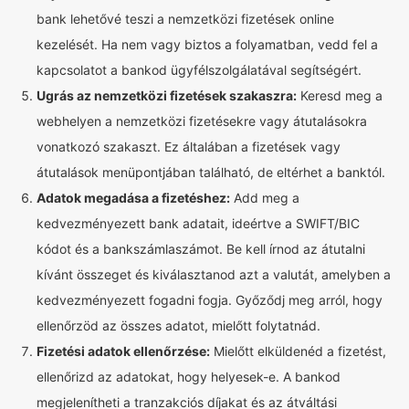
bank lehetővé teszi a nemzetközi fizetések online
kezelését. Ha nem vagy biztos a folyamatban, vedd fel a
kapcsolatot a bankod ügyfélszolgálatával segítségért.
Ugrás az nemzetközi fizetések szakaszra:
Keresd meg a
webhelyen a nemzetközi fizetésekre vagy átutalásokra
vonatkozó szakaszt. Ez általában a fizetések vagy
átutalások menüpontjában található, de eltérhet a banktól.
Adatok megadása a fizetéshez:
Add meg a
kedvezményezett bank adatait, ideértve a SWIFT/BIC
kódot és a bankszámlaszámot. Be kell írnod az átutalni
kívánt összeget és kiválasztanod azt a valutát, amelyben a
kedvezményezett fogadni fogja. Győződj meg arról, hogy
ellenőrzöd az összes adatot, mielőtt folytatnád.
Fizetési adatok ellenőrzése:
Mielőtt elküldenéd a fizetést,
ellenőrizd az adatokat, hogy helyesek-e. A bankod
megjelenítheti a tranzakciós díjakat és az átváltási