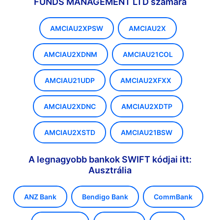
FUNDS MANAGEMENT LTD számára
AMCIAU2XPSW
AMCIAU2X
AMCIAU2XDNM
AMCIAU21COL
AMCIAU21UDP
AMCIAU2XFXX
AMCIAU2XDNC
AMCIAU2XDTP
AMCIAU2XSTD
AMCIAU21BSW
A legnagyobb bankok SWIFT kódjai itt:
Ausztrália
ANZ Bank
Bendigo Bank
CommBank