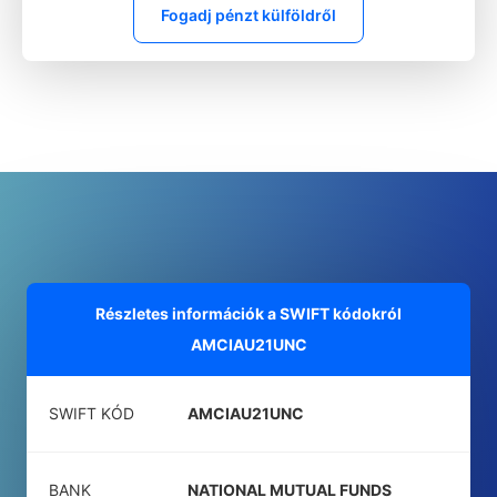
Fogadj pénzt külföldről
Részletes információk a SWIFT kódokról
AMCIAU21UNC
SWIFT KÓD
AMCIAU21UNC
BANK
NATIONAL MUTUAL FUNDS