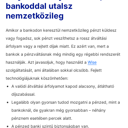
bankoddal utalsz
nemzetközileg
Amikor a bankodon keresztül nemzetközileg pénzt küldesz
vagy fogadsz, sok pénzt veszíthetsz a rossz átváltási
árfolyam vagy a rejtett díjak miatt. Ez azért van, mert a
bankok a pénzváltásnak még mindig egy régebbi rendszerét
használják. Azt javasoljuk, hogy használd a
Wise
szolgáltatását, ami általában sokkal olcsóbb. Fejlett
technológiájuknak köszönhetően:
A valódi átváltási árfolyamot kapod alacsony, átlátható
díjszabással.
Legalább olyan gyorsan tudod mozgatni a pénzed, mint a
bankoknál, de gyakran még gyorsabban – néhány
pénznem esetében percek alatt.
A pénzed banki szintű biztonságban van.