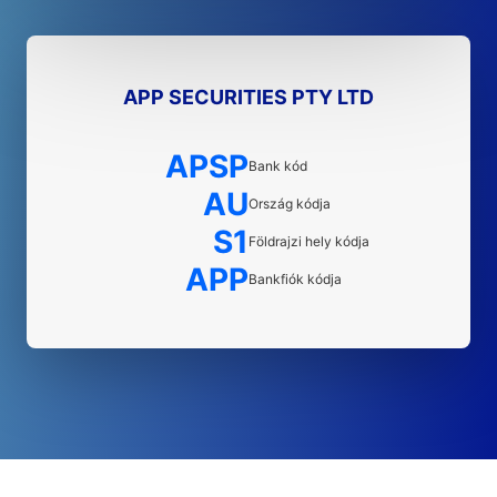
APP SECURITIES PTY LTD
APSP
Bank kód
AU
Ország kódja
S1
Földrajzi hely kódja
APP
Bankfiók kódja