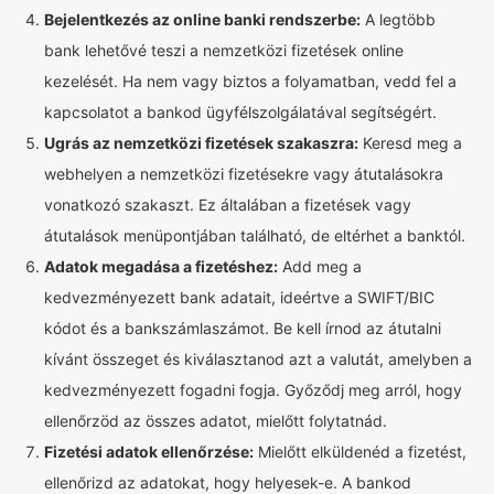
Bejelentkezés az online banki rendszerbe:
A legtöbb
bank lehetővé teszi a nemzetközi fizetések online
kezelését. Ha nem vagy biztos a folyamatban, vedd fel a
kapcsolatot a bankod ügyfélszolgálatával segítségért.
Ugrás az nemzetközi fizetések szakaszra:
Keresd meg a
webhelyen a nemzetközi fizetésekre vagy átutalásokra
vonatkozó szakaszt. Ez általában a fizetések vagy
átutalások menüpontjában található, de eltérhet a banktól.
Adatok megadása a fizetéshez:
Add meg a
kedvezményezett bank adatait, ideértve a SWIFT/BIC
kódot és a bankszámlaszámot. Be kell írnod az átutalni
kívánt összeget és kiválasztanod azt a valutát, amelyben a
kedvezményezett fogadni fogja. Győződj meg arról, hogy
ellenőrzöd az összes adatot, mielőtt folytatnád.
Fizetési adatok ellenőrzése:
Mielőtt elküldenéd a fizetést,
ellenőrizd az adatokat, hogy helyesek-e. A bankod