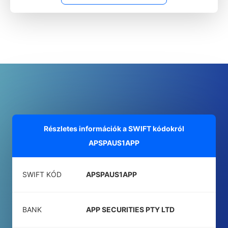
Részletes információk a SWIFT kódokról
APSPAUS1APP
SWIFT KÓD
APSPAUS1APP
BANK
APP SECURITIES PTY LTD