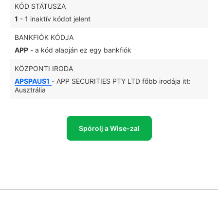
KÓD STÁTUSZA
1
- 1 inaktív kódot jelent
BANKFIÓK KÓDJA
APP
- a kód alapján ez egy bankfiók
KÖZPONTI IRODA
APSPAUS1
- APP SECURITIES PTY LTD főbb irodája itt:
Ausztrália
Spórolj a Wise-zal