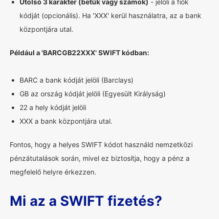
Utolsó 3 karakter (betűk vagy számok)
- jelöli a fiók
kódját (opcionális). Ha 'XXX' kerül használatra, az a bank
központjára utal.
Például a 'BARCGB22XXX' SWIFT kódban:
BARC a bank kódját jelöli (Barclays)
GB az ország kódját jelöli (Egyesült Királyság)
22 a hely kódját jelöli
XXX a bank központjára utal.
Fontos, hogy a helyes SWIFT kódot használd nemzetközi
pénzátutalások során, mivel ez biztosítja, hogy a pénz a
megfelelő helyre érkezzen.
Mi az a SWIFT fizetés?