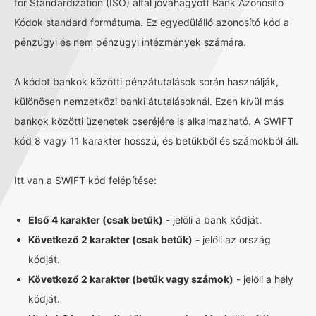
for Standardization (ISO) által jóváhagyott Bank Azonosító
Kódok standard formátuma. Ez egyedülálló azonosító kód a
pénzügyi és nem pénzügyi intézmények számára.
A kódot bankok közötti pénzátutalások során használják,
különösen nemzetközi banki átutalásoknál. Ezen kívül más
bankok közötti üzenetek cseréjére is alkalmazható. A SWIFT
kód 8 vagy 11 karakter hosszú, és betűkből és számokból áll.
Itt van a SWIFT kód felépítése:
Első 4 karakter (csak betűk)
- jelöli a bank kódját.
Következő 2 karakter (csak betűk)
- jelöli az ország
kódját.
Következő 2 karakter (betűk vagy számok)
- jelöli a hely
kódját.