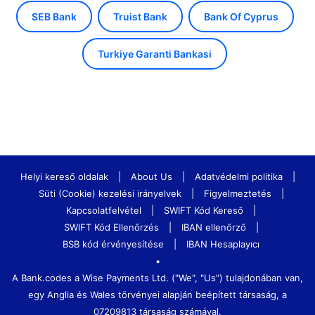
SEB Bank
Truist Bank
Bank Of Cyprus
Turkiye Garanti Bankasi
Helyi kereső oldalak
|
About Us
|
Adatvédelmi politika
|
Süti (Cookie) kezelési irányelvek
|
Figyelmeztetés
|
Kapcsolatfelvétel
|
SWIFT Kód Kereső
|
SWIFT Kód Ellenőrzés
|
IBAN ellenőrző
|
BSB kód érvényesítése
|
IBAN Hesaplayıcı
•
A Bank.codes a Wise Payments Ltd. ("We", "Us") tulajdonában van,
egy Anglia és Wales törvényei alapján beépített társaság, a
07209813 társaság számával.