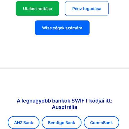
Utalás indítása
Pénz fogadása
Wise cégek számára
A legnagyobb bankok SWIFT kódjai itt:
Ausztrália
ANZ Bank
Bendigo Bank
CommBank