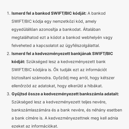
Ismerd fel a bankod SWIFT/BIC kódját:
A bankod
SWIFT/BIC kódja egy nemzetközi kód, amely
egyedülállóan azonosítja a bankodat. Általában
megtalálhatod ezt a kódot a bankod webhelyén vagy
felveheted a kapcsolatot az ügyfélszolgálattal.
Ismerd fel a kedvezményezett bankjának SWIFT/BIC
kódját:
Szükséged lesz a kedvezményezett bank
SWIFT/BIC kódjára is. Ők tudják ezt az információt
biztosítani számodra. Győződj meg arról, hogy kétszer
ellenőrzöd az adatokat, hogy elkerüld a hibákat.
Gyűjtsd össze a kedvezményezett bankszámla adatait:
Szükséged lesz a kedvezményezett teljes nevére,
bankszámlaszámára és a bank nevére, és néhány esetben
a bank címére is. A kedvezményezettnek meg kell adnia
ezeket az információkat.