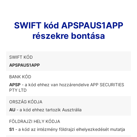
SWIFT kód APSPAUS1APP
részekre bontása
SWIFT KÓD
APSPAUS1APP
BANK KÓD
APSP
- a kód ehhez van hozzárendelve APP SECURITIES
PTY LTD
ORSZÁG KÓDJA
AU
- a kód ehhez tartozik Ausztrália
FÖLDRAJZI HELY KÓDJA
S1
- a kód az intézmény földrajzi elhelyezkedését mutatja