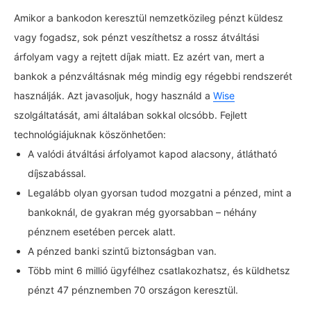
Amikor a bankodon keresztül nemzetközileg pénzt küldesz
vagy fogadsz, sok pénzt veszíthetsz a rossz átváltási
árfolyam vagy a rejtett díjak miatt. Ez azért van, mert a
bankok a pénzváltásnak még mindig egy régebbi rendszerét
használják. Azt javasoljuk, hogy használd a
Wise
szolgáltatását, ami általában sokkal olcsóbb. Fejlett
technológiájuknak köszönhetően:
A valódi átváltási árfolyamot kapod alacsony, átlátható
díjszabással.
Legalább olyan gyorsan tudod mozgatni a pénzed, mint a
bankoknál, de gyakran még gyorsabban – néhány
pénznem esetében percek alatt.
A pénzed banki szintű biztonságban van.
Több mint 6 millió ügyfélhez csatlakozhatsz, és küldhetsz
pénzt 47 pénznemben 70 országon keresztül.