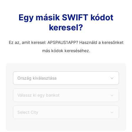
Egy másik SWIFT kódot
keresel?
Ez az, amit keresel: APSPAUS1APP? Használd a keresőnket
más kódok kereséséhez.
Ország kiválasztása
Válassz ki egy bankot
Select City