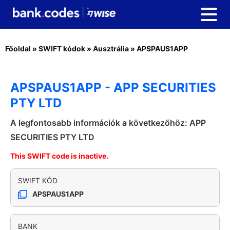
Főoldal
»
SWIFT kódok
»
Ausztrália
»
APSPAUS1APP
APSPAUS1APP - APP SECURITIES
PTY LTD
A legfontosabb információk a következőhöz: APP
SECURITIES PTY LTD
This SWIFT code is inactive.
SWIFT KÓD
APSPAUS1APP
BANK