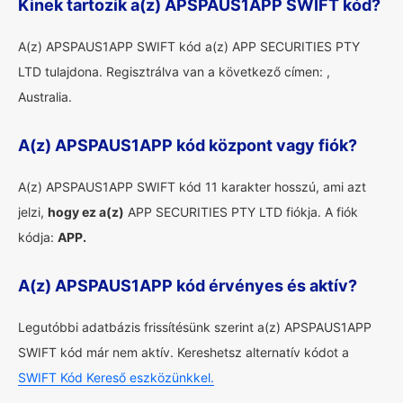
Kinek tartozik a(z) APSPAUS1APP SWIFT kód?
A(z) APSPAUS1APP SWIFT kód a(z) APP SECURITIES PTY
LTD tulajdona. Regisztrálva van a következő címen: ,
Australia.
A(z) APSPAUS1APP kód központ vagy fiók?
A(z) APSPAUS1APP SWIFT kód 11 karakter hosszú, ami azt
jelzi,
hogy ez a(z)
APP SECURITIES PTY LTD fiókja. A fiók
kódja:
APP.
A(z) APSPAUS1APP kód érvényes és aktív?
Legutóbbi adatbázis frissítésünk szerint a(z) APSPAUS1APP
SWIFT kód már nem aktív. Kereshetsz alternatív kódot a
SWIFT Kód Kereső eszközünkkel.