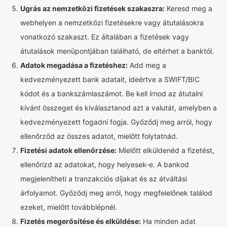
Ugrás az nemzetközi fizetések szakaszra:
Keresd meg a
webhelyen a nemzetközi fizetésekre vagy átutalásokra
vonatkozó szakaszt. Ez általában a fizetések vagy
átutalások menüpontjában található, de eltérhet a banktól.
Adatok megadása a fizetéshez:
Add meg a
kedvezményezett bank adatait, ideértve a SWIFT/BIC
kódot és a bankszámlaszámot. Be kell írnod az átutalni
kívánt összeget és kiválasztanod azt a valutát, amelyben a
kedvezményezett fogadni fogja. Győződj meg arról, hogy
ellenőrzöd az összes adatot, mielőtt folytatnád.
Fizetési adatok ellenőrzése:
Mielőtt elküldenéd a fizetést,
ellenőrizd az adatokat, hogy helyesek-e. A bankod
megjelenítheti a tranzakciós díjakat és az átváltási
árfolyamot. Győződj meg arról, hogy megfelelőnek találod
ezeket, mielőtt továbblépnél.
Fizetés megerősítése és elküldése:
Ha minden adat