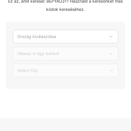
Ez az, amit keresel: BEPYAU31? Használd a keresőnket más
kódok kereséséhez.
Ország kiválasztása
Válassz ki egy bankot
Select City