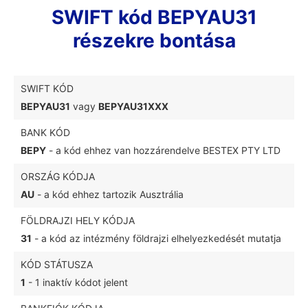
SWIFT kód BEPYAU31
részekre bontása
SWIFT KÓD
BEPYAU31
vagy
BEPYAU31XXX
BANK KÓD
BEPY
- a kód ehhez van hozzárendelve BESTEX PTY LTD
ORSZÁG KÓDJA
AU
- a kód ehhez tartozik Ausztrália
FÖLDRAJZI HELY KÓDJA
31
- a kód az intézmény földrajzi elhelyezkedését mutatja
KÓD STÁTUSZA
1
- 1 inaktív kódot jelent