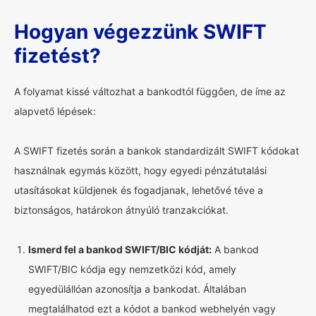
Hogyan végezzünk SWIFT
fizetést?
A folyamat kissé változhat a bankodtól függően, de íme az
alapvető lépések:
A SWIFT fizetés során a bankok standardizált SWIFT kódokat
használnak egymás között, hogy egyedi pénzátutalási
utasításokat küldjenek és fogadjanak, lehetővé téve a
biztonságos, határokon átnyúló tranzakciókat.
Ismerd fel a bankod SWIFT/BIC kódját:
A bankod
SWIFT/BIC kódja egy nemzetközi kód, amely
egyedülállóan azonosítja a bankodat. Általában
megtalálhatod ezt a kódot a bankod webhelyén vagy