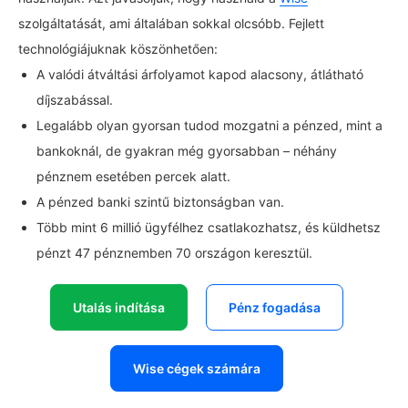
szolgáltatását, ami általában sokkal olcsóbb. Fejlett
technológiájuknak köszönhetően:
A valódi átváltási árfolyamot kapod alacsony, átlátható
díjszabással.
Legalább olyan gyorsan tudod mozgatni a pénzed, mint a
bankoknál, de gyakran még gyorsabban – néhány
pénznem esetében percek alatt.
A pénzed banki szintű biztonságban van.
Több mint 6 millió ügyfélhez csatlakozhatsz, és küldhetsz
pénzt 47 pénznemben 70 országon keresztül.
Utalás indítása
Pénz fogadása
Wise cégek számára