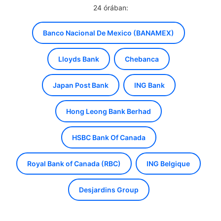
24 órában:
Banco Nacional De Mexico (BANAMEX)
Lloyds Bank
Chebanca
Japan Post Bank
ING Bank
Hong Leong Bank Berhad
HSBC Bank Of Canada
Royal Bank of Canada (RBC)
ING Belgique
Desjardins Group