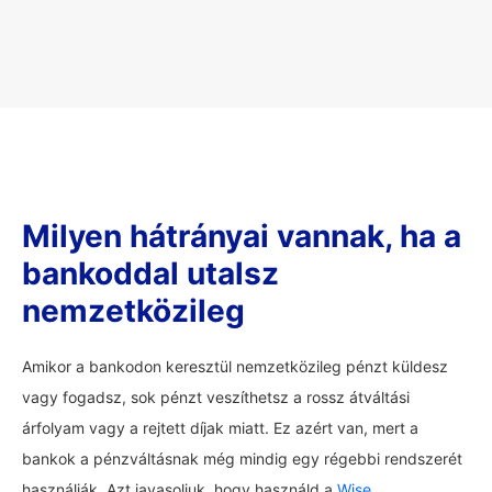
Milyen hátrányai vannak, ha a
bankoddal utalsz
nemzetközileg
Amikor a bankodon keresztül nemzetközileg pénzt küldesz
vagy fogadsz, sok pénzt veszíthetsz a rossz átváltási
árfolyam vagy a rejtett díjak miatt. Ez azért van, mert a
bankok a pénzváltásnak még mindig egy régebbi rendszerét
használják. Azt javasoljuk, hogy használd a
Wise