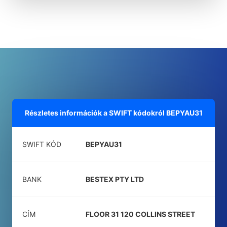
Részletes információk a SWIFT kódokról
BEPYAU31
SWIFT KÓD
BEPYAU31
BANK
BESTEX PTY LTD
CÍM
FLOOR 31 120 COLLINS STREET