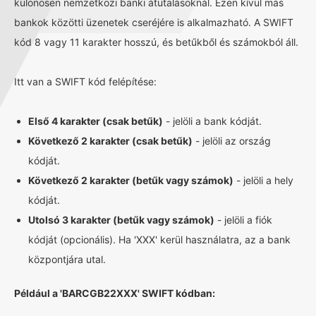
különösen nemzetközi banki átutalásoknál. Ezen kívül más
bankok közötti üzenetek cseréjére is alkalmazható. A SWIFT
kód 8 vagy 11 karakter hosszú, és betűkből és számokból áll.
Itt van a SWIFT kód felépítése:
Első 4 karakter (csak betűk)
- jelöli a bank kódját.
Következő 2 karakter (csak betűk)
- jelöli az ország
kódját.
Következő 2 karakter (betűk vagy számok)
- jelöli a hely
kódját.
Utolsó 3 karakter (betűk vagy számok)
- jelöli a fiók
kódját (opcionális). Ha 'XXX' kerül használatra, az a bank
központjára utal.
Például a 'BARCGB22XXX' SWIFT kódban: