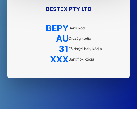
BESTEX PTY LTD
BEPY
Bank kód
AU
Ország kódja
31
Földrajzi hely kódja
XXX
Bankfiók kódja