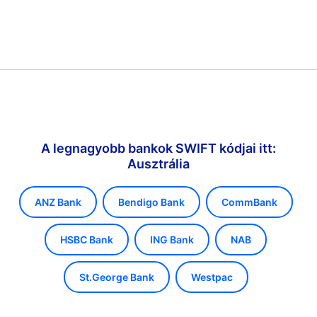
A legnagyobb bankok SWIFT kódjai itt:
Ausztrália
ANZ Bank
Bendigo Bank
CommBank
HSBC Bank
ING Bank
NAB
St.George Bank
Westpac