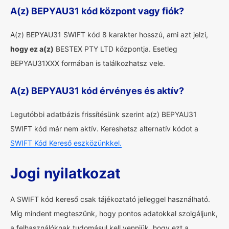
A(z) BEPYAU31 kód központ vagy fiók?
A(z) BEPYAU31 SWIFT kód 8 karakter hosszú, ami azt jelzi,
hogy ez a(z)
BESTEX PTY LTD központja. Esetleg
BEPYAU31XXX formában is találkozhatsz vele.
A(z) BEPYAU31 kód érvényes és aktív?
Legutóbbi adatbázis frissítésünk szerint a(z) BEPYAU31
SWIFT kód már nem aktív. Kereshetsz alternatív kódot a
SWIFT Kód Kereső eszközünkkel.
Jogi nyilatkozat
A SWIFT kód kereső csak tájékoztató jelleggel használható.
Míg mindent megteszünk, hogy pontos adatokkal szolgáljunk,
a felhasználóknak tudomásul kell venniük, hogy ezt a