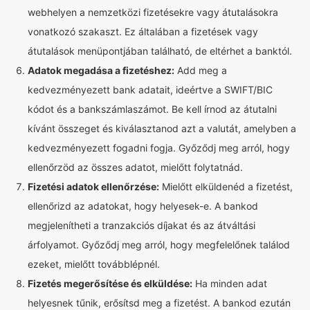
webhelyen a nemzetközi fizetésekre vagy átutalásokra
vonatkozó szakaszt. Ez általában a fizetések vagy
átutalások menüpontjában található, de eltérhet a banktól.
Adatok megadása a fizetéshez:
Add meg a
kedvezményezett bank adatait, ideértve a SWIFT/BIC
kódot és a bankszámlaszámot. Be kell írnod az átutalni
kívánt összeget és kiválasztanod azt a valutát, amelyben a
kedvezményezett fogadni fogja. Győződj meg arról, hogy
ellenőrzöd az összes adatot, mielőtt folytatnád.
Fizetési adatok ellenőrzése:
Mielőtt elküldenéd a fizetést,
ellenőrizd az adatokat, hogy helyesek-e. A bankod
megjelenítheti a tranzakciós díjakat és az átváltási
árfolyamot. Győződj meg arról, hogy megfelelőnek találod
ezeket, mielőtt továbblépnél.
Fizetés megerősítése és elküldése:
Ha minden adat
helyesnek tűnik, erősítsd meg a fizetést. A bankod ezután