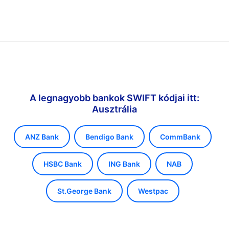
A legnagyobb bankok SWIFT kódjai itt:
Ausztrália
ANZ Bank
Bendigo Bank
CommBank
HSBC Bank
ING Bank
NAB
St.George Bank
Westpac