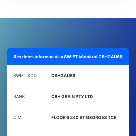
Részletes információk a SWIFT kódokról
CBHGAU66
SWIFT KÓD
CBHGAU66
BANK
CBH GRAIN PTY LTD
CÍM
FLOOR 6 240 ST GEORGES TCE