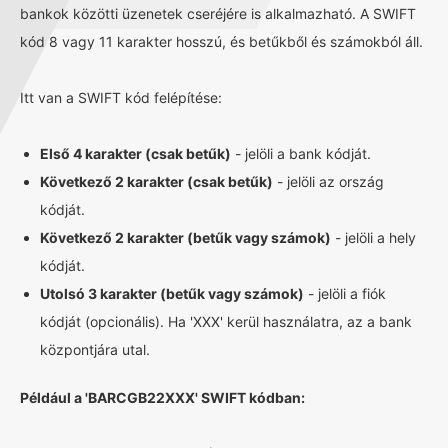
bankok közötti üzenetek cseréjére is alkalmazható. A SWIFT
kód 8 vagy 11 karakter hosszú, és betűkből és számokból áll.
Itt van a SWIFT kód felépítése:
Első 4 karakter (csak betűk)
- jelöli a bank kódját.
Következő 2 karakter (csak betűk)
- jelöli az ország
kódját.
Következő 2 karakter (betűk vagy számok)
- jelöli a hely
kódját.
Utolsó 3 karakter (betűk vagy számok)
- jelöli a fiók
kódját (opcionális). Ha 'XXX' kerül használatra, az a bank
központjára utal.
Például a 'BARCGB22XXX' SWIFT kódban: