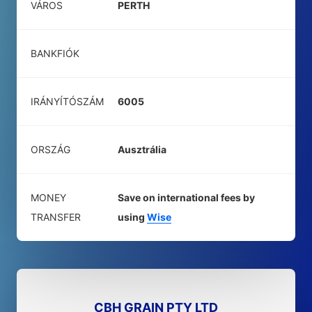
VÁROS
PERTH
BANKFIÓK
IRÁNYÍTÓSZÁM
6005
ORSZÁG
Ausztrália
MONEY
Save on international fees by
TRANSFER
using
Wise
CBH GRAIN PTY LTD