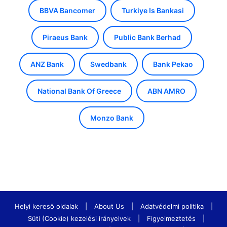
BBVA Bancomer
Turkiye Is Bankasi
Piraeus Bank
Public Bank Berhad
ANZ Bank
Swedbank
Bank Pekao
National Bank Of Greece
ABN AMRO
Monzo Bank
Helyi kereső oldalak
|
About Us
|
Adatvédelmi politika
|
Süti (Cookie) kezelési irányelvek
|
Figyelmeztetés
|