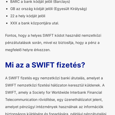
BARC a bank kódját jelöli (Barclays)
GB az ország kódját jelöli (Egyesült Királyság)
22 a hely kódját jelöli
XXX a bank központjára utal.
Fontos, hogy a helyes SWIFT kódot használd nemzetközi
pénzátutalások során, mivel ez biztosítja, hogy a pénz a
megfelelő helyre érkezzen.
Mi az a SWIFT fizetés?
A SWIFT fizetés egy nemzetközi banki átutalás, amelyet a
SWIFT nemzetközi fizetési hálózaton keresztül küldenek. A
SWIFT, amely a Society for Worldwide Interbank Financial
Telecommunication rövidítése, egy üzenethálózatot jelent,
amelyet pénzügyi intézmények használnak az információk
biztonságos küldésére és fogadására, például pénzátutalási