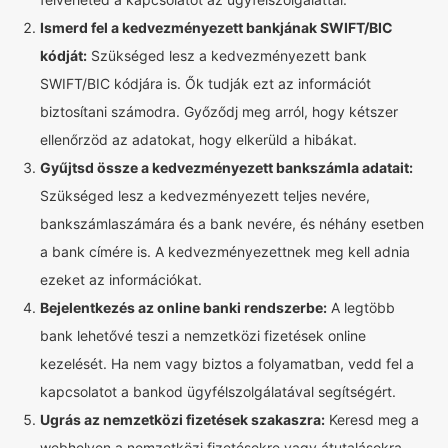
Ismerd fel a kedvezményezett bankjának SWIFT/BIC
kódját:
Szükséged lesz a kedvezményezett bank
SWIFT/BIC kódjára is. Ők tudják ezt az információt
biztosítani számodra. Győződj meg arról, hogy kétszer
ellenőrzöd az adatokat, hogy elkerüld a hibákat.
Gyűjtsd össze a kedvezményezett bankszámla adatait:
Szükséged lesz a kedvezményezett teljes nevére,
bankszámlaszámára és a bank nevére, és néhány esetben
a bank címére is. A kedvezményezettnek meg kell adnia
ezeket az információkat.
Bejelentkezés az online banki rendszerbe:
A legtöbb
bank lehetővé teszi a nemzetközi fizetések online
kezelését. Ha nem vagy biztos a folyamatban, vedd fel a
kapcsolatot a bankod ügyfélszolgálatával segítségért.
Ugrás az nemzetközi fizetések szakaszra:
Keresd meg a
webhelyen a nemzetközi fizetésekre vagy átutalásokra