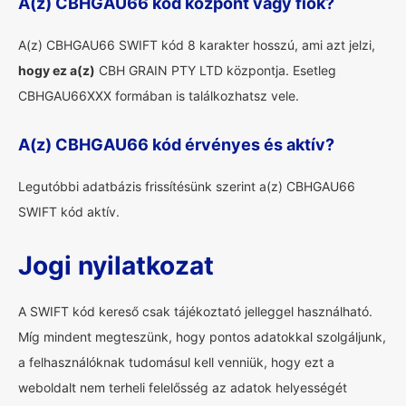
A(z) CBHGAU66 kód központ vagy fiók?
A(z) CBHGAU66 SWIFT kód 8 karakter hosszú, ami azt jelzi,
hogy ez a(z)
CBH GRAIN PTY LTD központja. Esetleg
CBHGAU66XXX formában is találkozhatsz vele.
A(z) CBHGAU66 kód érvényes és aktív?
Legutóbbi adatbázis frissítésünk szerint a(z) CBHGAU66
SWIFT kód aktív.
Jogi nyilatkozat
A SWIFT kód kereső csak tájékoztató jelleggel használható.
Míg mindent megteszünk, hogy pontos adatokkal szolgáljunk,
a felhasználóknak tudomásul kell venniük, hogy ezt a
weboldalt nem terheli felelősség az adatok helyességét