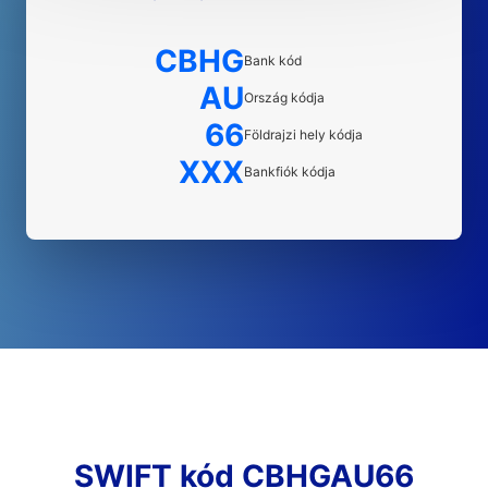
CBHG
Bank kód
AU
Ország kódja
66
Földrajzi hely kódja
XXX
Bankfiók kódja
SWIFT kód CBHGAU66