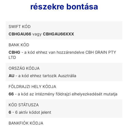
részekre bontása
SWIFT KÓD
CBHGAU66
vagy
CBHGAU66XXX
BANK KÓD
CBHG
- a kód ehhez van hozzárendelve CBH GRAIN PTY
LTD
ORSZÁG KÓDJA
AU
- a kód ehhez tartozik Ausztrália
FÖLDRAJZI HELY KÓDJA
66
- a kód az intézmény földrajzi elhelyezkedését mutatja
KÓD STÁTUSZA
6
- 6 aktív kódot jelent
BANKFIÓK KÓDJA