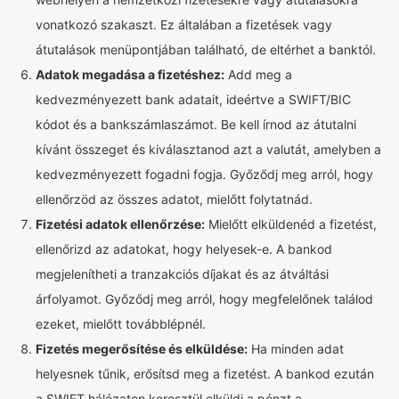
vonatkozó szakaszt. Ez általában a fizetések vagy
átutalások menüpontjában található, de eltérhet a banktól.
Adatok megadása a fizetéshez:
Add meg a
kedvezményezett bank adatait, ideértve a SWIFT/BIC
kódot és a bankszámlaszámot. Be kell írnod az átutalni
kívánt összeget és kiválasztanod azt a valutát, amelyben a
kedvezményezett fogadni fogja. Győződj meg arról, hogy
ellenőrzöd az összes adatot, mielőtt folytatnád.
Fizetési adatok ellenőrzése:
Mielőtt elküldenéd a fizetést,
ellenőrizd az adatokat, hogy helyesek-e. A bankod
megjelenítheti a tranzakciós díjakat és az átváltási
árfolyamot. Győződj meg arról, hogy megfelelőnek találod
ezeket, mielőtt továbblépnél.
Fizetés megerősítése és elküldése:
Ha minden adat
helyesnek tűnik, erősítsd meg a fizetést. A bankod ezután
a SWIFT hálózaton keresztül elküldi a pénzt a