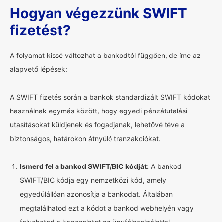
Hogyan végezzünk SWIFT
fizetést?
A folyamat kissé változhat a bankodtól függően, de íme az
alapvető lépések:
A SWIFT fizetés során a bankok standardizált SWIFT kódokat
használnak egymás között, hogy egyedi pénzátutalási
utasításokat küldjenek és fogadjanak, lehetővé téve a
biztonságos, határokon átnyúló tranzakciókat.
Ismerd fel a bankod SWIFT/BIC kódját:
A bankod
SWIFT/BIC kódja egy nemzetközi kód, amely
egyedülállóan azonosítja a bankodat. Általában
megtalálhatod ezt a kódot a bankod webhelyén vagy
felveheted a kapcsolatot az ügyfélszolgálattal.