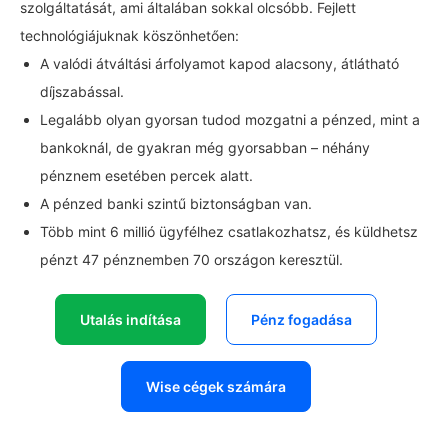
szolgáltatását, ami általában sokkal olcsóbb. Fejlett
technológiájuknak köszönhetően:
A valódi átváltási árfolyamot kapod alacsony, átlátható
díjszabással.
Legalább olyan gyorsan tudod mozgatni a pénzed, mint a
bankoknál, de gyakran még gyorsabban – néhány
pénznem esetében percek alatt.
A pénzed banki szintű biztonságban van.
Több mint 6 millió ügyfélhez csatlakozhatsz, és küldhetsz
pénzt 47 pénznemben 70 országon keresztül.
Utalás indítása
Pénz fogadása
Wise cégek számára