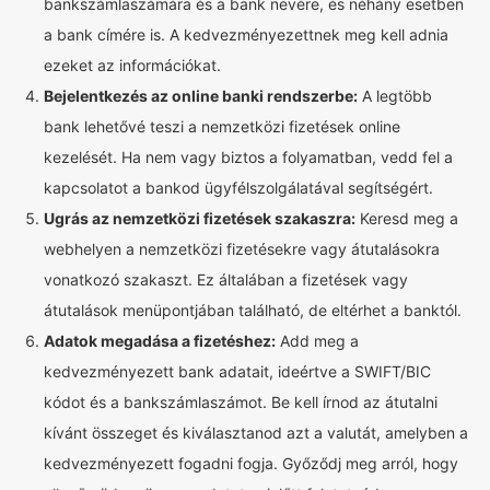
bankszámlaszámára és a bank nevére, és néhány esetben
a bank címére is. A kedvezményezettnek meg kell adnia
ezeket az információkat.
Bejelentkezés az online banki rendszerbe:
A legtöbb
bank lehetővé teszi a nemzetközi fizetések online
kezelését. Ha nem vagy biztos a folyamatban, vedd fel a
kapcsolatot a bankod ügyfélszolgálatával segítségért.
Ugrás az nemzetközi fizetések szakaszra:
Keresd meg a
webhelyen a nemzetközi fizetésekre vagy átutalásokra
vonatkozó szakaszt. Ez általában a fizetések vagy
átutalások menüpontjában található, de eltérhet a banktól.
Adatok megadása a fizetéshez:
Add meg a
kedvezményezett bank adatait, ideértve a SWIFT/BIC
kódot és a bankszámlaszámot. Be kell írnod az átutalni
kívánt összeget és kiválasztanod azt a valutát, amelyben a
kedvezményezett fogadni fogja. Győződj meg arról, hogy