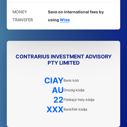
MONEY
Save on international fees by
TRANSFER
using
Wise
CONTRARIUS INVESTMENT ADVISORY
PTY LIMITED
CIAY
Bank kód
AU
Ország kódja
22
Földrajzi hely kódja
XXX
Bankfiók kódja