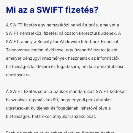
Mi az a SWIFT fizetés?
A SWIFT fizetés egy nemzetközi banki átutalás, amelyet a
SWIFT nemzetközi fizetési hálózaton keresztül küldenek. A
SWIFT, amely a Society for Worldwide Interbank Financial
Telecommunication rövidítése, egy üzenethálózatot jelent,
amelyet pénzügyi intézmények használnak az információk
biztonságos küldésére és fogadására, például pénzátutalási
utasításokra.
A SWIFT fizetés során a bankok standardizált SWIFT kódokat
használnak egymás között, hogy egyedi pénzátutalási
utasításokat küldjenek és fogadjanak, lehetővé téve a
biztonságos, határokon átnyúló tranzakciókat.
Ezek a kódok az átutalásban részt vevő minden bankot