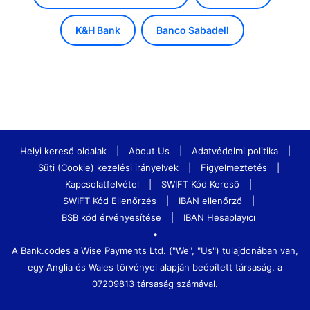
K&H Bank
Banco Sabadell
Helyi kereső oldalak
|
About Us
|
Adatvédelmi politika
|
Süti (Cookie) kezelési irányelvek
|
Figyelmeztetés
|
Kapcsolatfelvétel
|
SWIFT Kód Kereső
|
SWIFT Kód Ellenőrzés
|
IBAN ellenőrző
|
BSB kód érvényesítése
|
IBAN Hesaplayıcı
•
A Bank.codes a Wise Payments Ltd. ("We", "Us") tulajdonában van,
egy Anglia és Wales törvényei alapján beépített társaság, a
07209813 társaság számával.