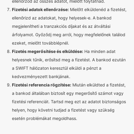
ellenőrzöd az összes adatot, mielőtt folytatnád.
Fizetési adatok ellenőrzése:
Mielőtt elküldenéd a fizetést,
ellenőrizd az adatokat, hogy helyesek-e. A bankod
megjelenítheti a tranzakciós díjakat és az átváltási
árfolyamot. Győződj meg arról, hogy megfelelőnek találod
ezeket, mielőtt továbblépnél.
Fizetés megerősítése és elküldése:
Ha minden adat
helyesnek tűnik, erősítsd meg a fizetést. A bankod ezután
a SWIFT hálózaton keresztül elküldi a pénzt a
kedvezményezett bankjának.
Fizetési referencia rögzítése:
Miután elküldted a fizetést,
a bankod általában biztosít egy megerősítő számot vagy
fizetési referenciát. Tartsd meg ezt az adatot biztonságos
helyen, hogy követni tudjad a fizetést vagy szükség
esetén problémákat megoldhass.