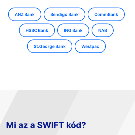
ANZ Bank
Bendigo Bank
CommBank
HSBC Bank
ING Bank
NAB
St.George Bank
Westpac
Mi az a SWIFT kód?