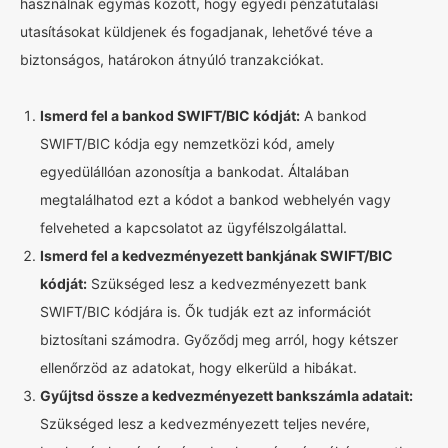
használnak egymás között, hogy egyedi pénzátutalási
utasításokat küldjenek és fogadjanak, lehetővé téve a
biztonságos, határokon átnyúló tranzakciókat.
Ismerd fel a bankod SWIFT/BIC kódját:
A bankod
SWIFT/BIC kódja egy nemzetközi kód, amely
egyedülállóan azonosítja a bankodat. Általában
megtalálhatod ezt a kódot a bankod webhelyén vagy
felveheted a kapcsolatot az ügyfélszolgálattal.
Ismerd fel a kedvezményezett bankjának SWIFT/BIC
kódját:
Szükséged lesz a kedvezményezett bank
SWIFT/BIC kódjára is. Ők tudják ezt az információt
biztosítani számodra. Győződj meg arról, hogy kétszer
ellenőrzöd az adatokat, hogy elkerüld a hibákat.
Gyűjtsd össze a kedvezményezett bankszámla adatait:
Szükséged lesz a kedvezményezett teljes nevére,