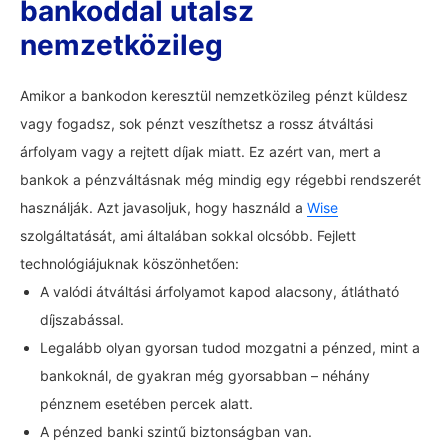
bankoddal utalsz
nemzetközileg
Amikor a bankodon keresztül nemzetközileg pénzt küldesz
vagy fogadsz, sok pénzt veszíthetsz a rossz átváltási
árfolyam vagy a rejtett díjak miatt. Ez azért van, mert a
bankok a pénzváltásnak még mindig egy régebbi rendszerét
használják. Azt javasoljuk, hogy használd a
Wise
szolgáltatását, ami általában sokkal olcsóbb. Fejlett
technológiájuknak köszönhetően:
A valódi átváltási árfolyamot kapod alacsony, átlátható
díjszabással.
Legalább olyan gyorsan tudod mozgatni a pénzed, mint a
bankoknál, de gyakran még gyorsabban – néhány
pénznem esetében percek alatt.
A pénzed banki szintű biztonságban van.