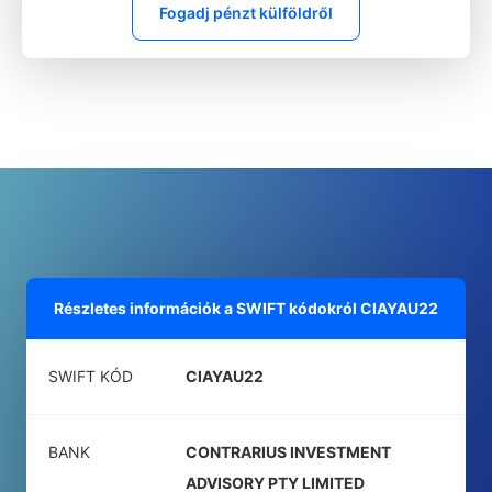
Fogadj pénzt külföldről
Részletes információk a SWIFT kódokról
CIAYAU22
SWIFT KÓD
CIAYAU22
BANK
CONTRARIUS INVESTMENT
ADVISORY PTY LIMITED