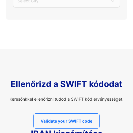
Select City
Ellenőrizd a SWIFT kódodat
Keresőnkkel ellenőrizni tudod a SWIFT kód érvényességét.
Validate your SWIFT code