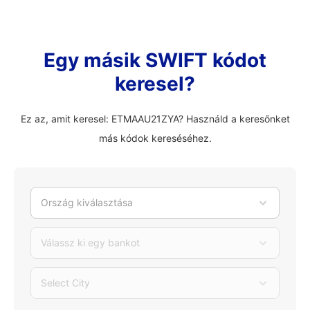
Egy másik SWIFT kódot
keresel?
Ez az, amit keresel: ETMAAU21ZYA? Használd a keresőnket
más kódok kereséséhez.
Ország kiválasztása
Válassz ki egy bankot
Select City