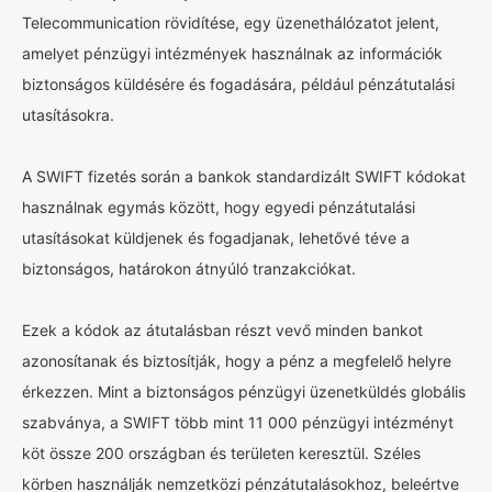
Telecommunication rövidítése, egy üzenethálózatot jelent,
amelyet pénzügyi intézmények használnak az információk
biztonságos küldésére és fogadására, például pénzátutalási
utasításokra.
A SWIFT fizetés során a bankok standardizált SWIFT kódokat
használnak egymás között, hogy egyedi pénzátutalási
utasításokat küldjenek és fogadjanak, lehetővé téve a
biztonságos, határokon átnyúló tranzakciókat.
Ezek a kódok az átutalásban részt vevő minden bankot
azonosítanak és biztosítják, hogy a pénz a megfelelő helyre
érkezzen. Mint a biztonságos pénzügyi üzenetküldés globális
szabványa, a SWIFT több mint 11 000 pénzügyi intézményt
köt össze 200 országban és területen keresztül. Széles
körben használják nemzetközi pénzátutalásokhoz, beleértve