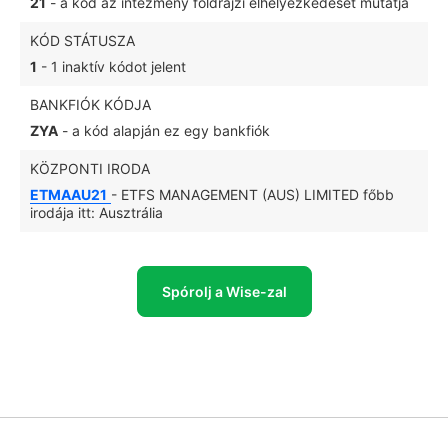
21
- a kód az intézmény földrajzi elhelyezkedését mutatja
KÓD STÁTUSZA
1
- 1 inaktív kódot jelent
BANKFIÓK KÓDJA
ZYA
- a kód alapján ez egy bankfiók
KÖZPONTI IRODA
ETMAAU21
- ETFS MANAGEMENT (AUS) LIMITED főbb
irodája itt: Ausztrália
Spórolj a Wise-zal