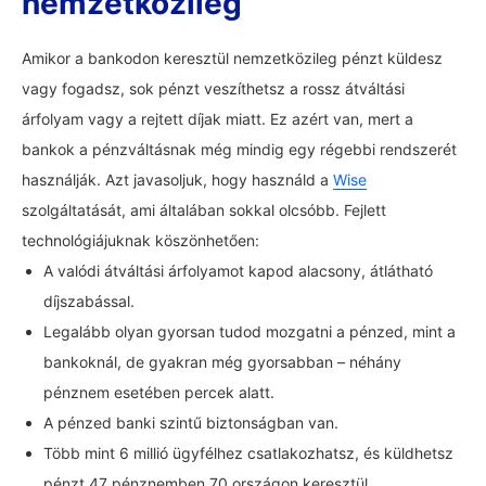
nemzetközileg
Amikor a bankodon keresztül nemzetközileg pénzt küldesz
vagy fogadsz, sok pénzt veszíthetsz a rossz átváltási
árfolyam vagy a rejtett díjak miatt. Ez azért van, mert a
bankok a pénzváltásnak még mindig egy régebbi rendszerét
használják. Azt javasoljuk, hogy használd a
Wise
szolgáltatását, ami általában sokkal olcsóbb. Fejlett
technológiájuknak köszönhetően:
A valódi átváltási árfolyamot kapod alacsony, átlátható
díjszabással.
Legalább olyan gyorsan tudod mozgatni a pénzed, mint a
bankoknál, de gyakran még gyorsabban – néhány
pénznem esetében percek alatt.
A pénzed banki szintű biztonságban van.
Több mint 6 millió ügyfélhez csatlakozhatsz, és küldhetsz
pénzt 47 pénznemben 70 országon keresztül.