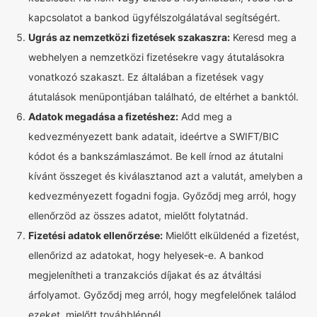
kapcsolatot a bankod ügyfélszolgálatával segítségért.
Ugrás az nemzetközi fizetések szakaszra:
Keresd meg a
webhelyen a nemzetközi fizetésekre vagy átutalásokra
vonatkozó szakaszt. Ez általában a fizetések vagy
átutalások menüpontjában található, de eltérhet a banktól.
Adatok megadása a fizetéshez:
Add meg a
kedvezményezett bank adatait, ideértve a SWIFT/BIC
kódot és a bankszámlaszámot. Be kell írnod az átutalni
kívánt összeget és kiválasztanod azt a valutát, amelyben a
kedvezményezett fogadni fogja. Győződj meg arról, hogy
ellenőrzöd az összes adatot, mielőtt folytatnád.
Fizetési adatok ellenőrzése:
Mielőtt elküldenéd a fizetést,
ellenőrizd az adatokat, hogy helyesek-e. A bankod
megjelenítheti a tranzakciós díjakat és az átváltási
árfolyamot. Győződj meg arról, hogy megfelelőnek találod
ezeket, mielőtt továbblépnél.