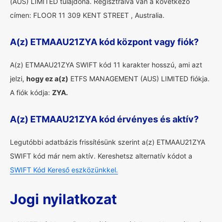
(AUS) LIMITED tulajdona. Regisztrálva van a következő
címen: FLOOR 11 309 KENT STREET , Australia.
A(z) ETMAAU21ZYA kód központ vagy fiók?
A(z) ETMAAU21ZYA SWIFT kód 11 karakter hosszú, ami azt
jelzi,
hogy ez a(z)
ETFS MANAGEMENT (AUS) LIMITED fiókja.
A fiók kódja:
ZYA.
A(z) ETMAAU21ZYA kód érvényes és aktív?
Legutóbbi adatbázis frissítésünk szerint a(z) ETMAAU21ZYA
SWIFT kód már nem aktív. Kereshetsz alternatív kódot a
SWIFT Kód Kereső eszközünkkel.
Jogi nyilatkozat