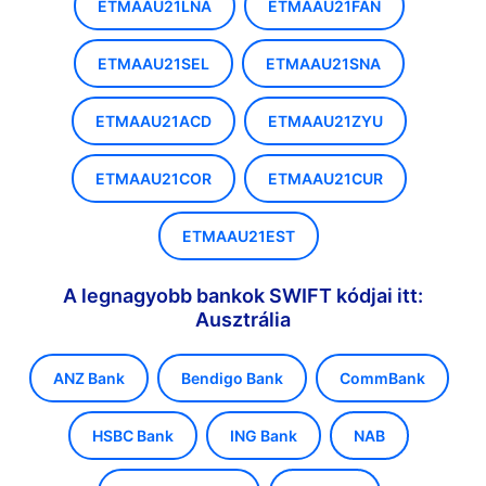
ETMAAU21LNA
ETMAAU21FAN
ETMAAU21SEL
ETMAAU21SNA
ETMAAU21ACD
ETMAAU21ZYU
ETMAAU21COR
ETMAAU21CUR
ETMAAU21EST
A legnagyobb bankok SWIFT kódjai itt:
Ausztrália
ANZ Bank
Bendigo Bank
CommBank
HSBC Bank
ING Bank
NAB