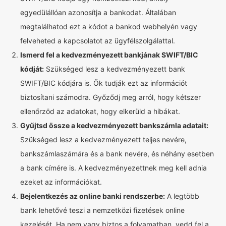
egyedülállóan azonosítja a bankodat. Általában
megtalálhatod ezt a kódot a bankod webhelyén vagy
felveheted a kapcsolatot az ügyfélszolgálattal.
Ismerd fel a kedvezményezett bankjának SWIFT/BIC
kódját:
Szükséged lesz a kedvezményezett bank
SWIFT/BIC kódjára is. Ők tudják ezt az információt
biztosítani számodra. Győződj meg arról, hogy kétszer
ellenőrzöd az adatokat, hogy elkerüld a hibákat.
Gyűjtsd össze a kedvezményezett bankszámla adatait:
Szükséged lesz a kedvezményezett teljes nevére,
bankszámlaszámára és a bank nevére, és néhány esetben
a bank címére is. A kedvezményezettnek meg kell adnia
ezeket az információkat.
Bejelentkezés az online banki rendszerbe:
A legtöbb
bank lehetővé teszi a nemzetközi fizetések online
kezelését. Ha nem vagy biztos a folyamatban, vedd fel a