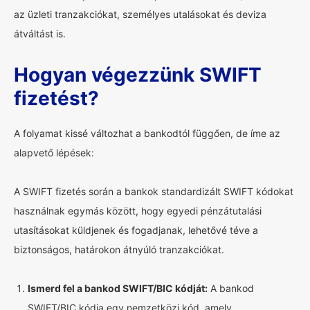
az üzleti tranzakciókat, személyes utalásokat és deviza
átváltást is.
Hogyan végezzünk SWIFT
fizetést?
A folyamat kissé változhat a bankodtól függően, de íme az
alapvető lépések:
A SWIFT fizetés során a bankok standardizált SWIFT kódokat
használnak egymás között, hogy egyedi pénzátutalási
utasításokat küldjenek és fogadjanak, lehetővé téve a
biztonságos, határokon átnyúló tranzakciókat.
Ismerd fel a bankod SWIFT/BIC kódját:
A bankod
SWIFT/BIC kódja egy nemzetközi kód, amely