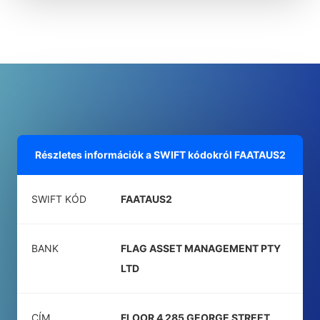
Részletes információk a SWIFT kódokról
FAATAUS2
SWIFT KÓD
FAATAUS2
BANK
FLAG ASSET MANAGEMENT PTY
LTD
CÍM
FLOOR 4 285 GEORGE STREET