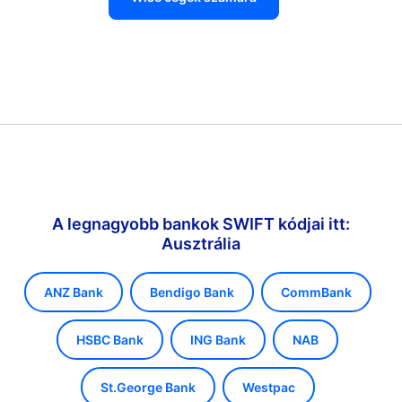
A legnagyobb bankok SWIFT kódjai itt:
Ausztrália
ANZ Bank
Bendigo Bank
CommBank
HSBC Bank
ING Bank
NAB
St.George Bank
Westpac