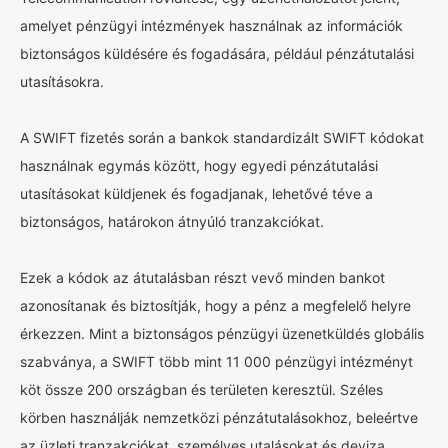
amelyet pénzügyi intézmények használnak az információk
biztonságos küldésére és fogadására, például pénzátutalási
utasításokra.
A SWIFT fizetés során a bankok standardizált SWIFT kódokat
használnak egymás között, hogy egyedi pénzátutalási
utasításokat küldjenek és fogadjanak, lehetővé téve a
biztonságos, határokon átnyúló tranzakciókat.
Ezek a kódok az átutalásban részt vevő minden bankot
azonosítanak és biztosítják, hogy a pénz a megfelelő helyre
érkezzen. Mint a biztonságos pénzügyi üzenetküldés globális
szabványa, a SWIFT több mint 11 000 pénzügyi intézményt
köt össze 200 országban és területen keresztül. Széles
körben használják nemzetközi pénzátutalásokhoz, beleértve
az üzleti tranzakciókat, személyes utalásokat és deviza