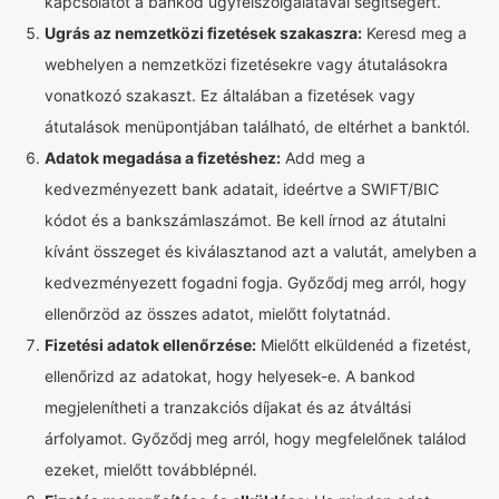
kapcsolatot a bankod ügyfélszolgálatával segítségért.
Ugrás az nemzetközi fizetések szakaszra:
Keresd meg a
webhelyen a nemzetközi fizetésekre vagy átutalásokra
vonatkozó szakaszt. Ez általában a fizetések vagy
átutalások menüpontjában található, de eltérhet a banktól.
Adatok megadása a fizetéshez:
Add meg a
kedvezményezett bank adatait, ideértve a SWIFT/BIC
kódot és a bankszámlaszámot. Be kell írnod az átutalni
kívánt összeget és kiválasztanod azt a valutát, amelyben a
kedvezményezett fogadni fogja. Győződj meg arról, hogy
ellenőrzöd az összes adatot, mielőtt folytatnád.
Fizetési adatok ellenőrzése:
Mielőtt elküldenéd a fizetést,
ellenőrizd az adatokat, hogy helyesek-e. A bankod
megjelenítheti a tranzakciós díjakat és az átváltási
árfolyamot. Győződj meg arról, hogy megfelelőnek találod
ezeket, mielőtt továbblépnél.