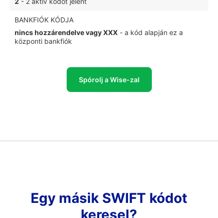
2
- 2 aktív kódot jelent
BANKFIÓK KÓDJA
nincs hozzárendelve vagy XXX
- a kód alapján ez a
központi bankfiók
Spórolj a Wise-zal
Egy másik SWIFT kódot
keresel?