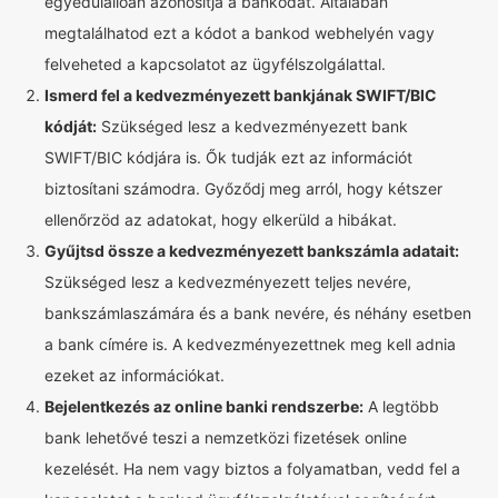
egyedülállóan azonosítja a bankodat. Általában
megtalálhatod ezt a kódot a bankod webhelyén vagy
felveheted a kapcsolatot az ügyfélszolgálattal.
Ismerd fel a kedvezményezett bankjának SWIFT/BIC
kódját:
Szükséged lesz a kedvezményezett bank
SWIFT/BIC kódjára is. Ők tudják ezt az információt
biztosítani számodra. Győződj meg arról, hogy kétszer
ellenőrzöd az adatokat, hogy elkerüld a hibákat.
Gyűjtsd össze a kedvezményezett bankszámla adatait:
Szükséged lesz a kedvezményezett teljes nevére,
bankszámlaszámára és a bank nevére, és néhány esetben
a bank címére is. A kedvezményezettnek meg kell adnia
ezeket az információkat.
Bejelentkezés az online banki rendszerbe:
A legtöbb
bank lehetővé teszi a nemzetközi fizetések online
kezelését. Ha nem vagy biztos a folyamatban, vedd fel a