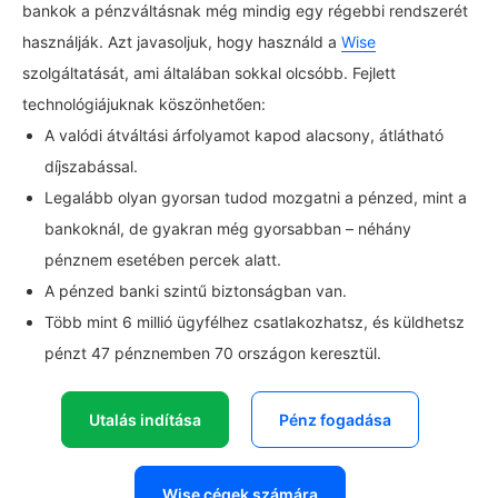
bankok a pénzváltásnak még mindig egy régebbi rendszerét
használják. Azt javasoljuk, hogy használd a
Wise
szolgáltatását, ami általában sokkal olcsóbb. Fejlett
technológiájuknak köszönhetően:
A valódi átváltási árfolyamot kapod alacsony, átlátható
díjszabással.
Legalább olyan gyorsan tudod mozgatni a pénzed, mint a
bankoknál, de gyakran még gyorsabban – néhány
pénznem esetében percek alatt.
A pénzed banki szintű biztonságban van.
Több mint 6 millió ügyfélhez csatlakozhatsz, és küldhetsz
pénzt 47 pénznemben 70 országon keresztül.
Utalás indítása
Pénz fogadása
Wise cégek számára