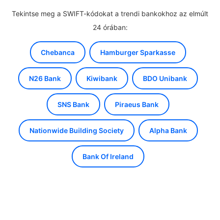
Tekintse meg a SWIFT-kódokat a trendi bankokhoz az elmúlt
24 órában:
Chebanca
Hamburger Sparkasse
N26 Bank
Kiwibank
BDO Unibank
SNS Bank
Piraeus Bank
Nationwide Building Society
Alpha Bank
Bank Of Ireland