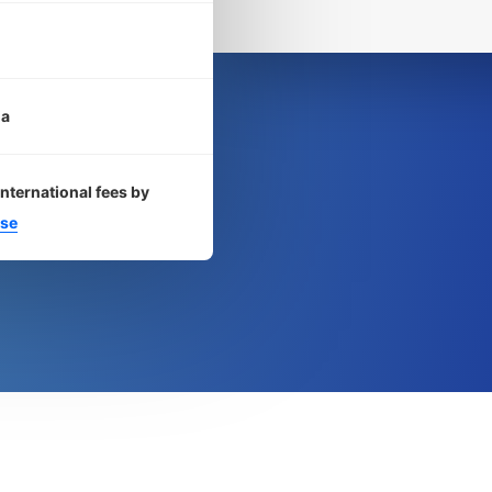
ia
international fees by
se