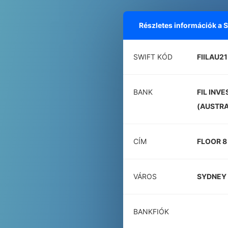
Részletes információk a
SWIFT KÓD
FIILAU21
BANK
FIL IN
(AUSTRA
CÍM
FLOOR 8
VÁROS
SYDNEY
BANKFIÓK