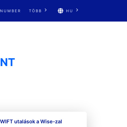
 NUMBER
TÖBB
HU
ENT
WIFT utalások a Wise-zal