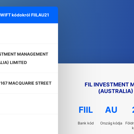
 SWIFT kódokról
FIILAU21
VESTMENT MANAGEMENT
LIA) LIMITED
 167 MACQUARIE STREET
FIL INVESTMENT
(AUSTRALIA)
FIIL
AU
Bank kód
Ország kódja
Földr
k