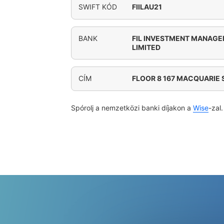
SWIFT KÓD
FIILAU21
BANK
FIL INVESTMENT MANAGE
LIMITED
CÍM
FLOOR 8 167 MACQUARIE 
Spórolj a nemzetközi banki díjakon a
Wise
-zal.