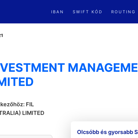
IBAN
SWIFT KÓD
ROUTING
21
L INVESTMENT MANAGEM
IMITED
tkezőhöz: FIL
RALIA) LIMITED
Olcsóbb és gyorsabb S