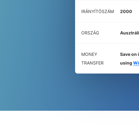
IRÁNYÍTÓSZÁM
2000
ORSZÁG
Ausztrál
MONEY
Save on 
TRANSFER
using
Wi