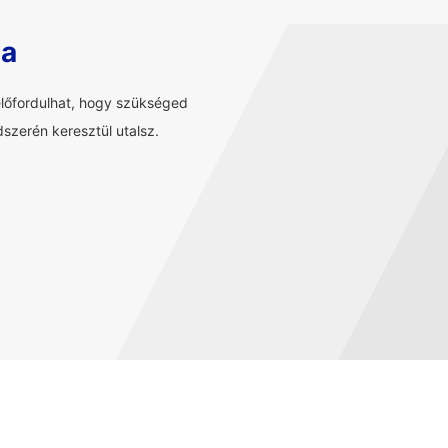
sa
előfordulhat, hogy szükséged
szerén keresztül utalsz.