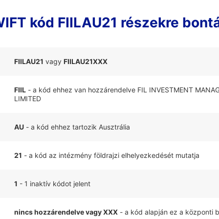
IFT kód FIILAU21 részekre bont
FIILAU21
vagy
FIILAU21XXX
FIIL
- a kód ehhez van hozzárendelve FIL INVESTMENT MAN
LIMITED
AU
- a kód ehhez tartozik Ausztrália
21
- a kód az intézmény földrajzi elhelyezkedését mutatja
1
- 1 inaktív kódot jelent
nincs hozzárendelve vagy XXX
- a kód alapján ez a központi 