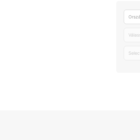
Orszá
Válas
Selec