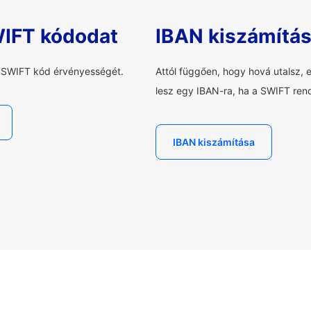
WIFT kódodat
IBAN kiszámítá
a SWIFT kód érvényességét.
Attól függően, hogy hová utalsz, 
lesz egy IBAN-ra, ha a SWIFT rend
IBAN kiszámítása