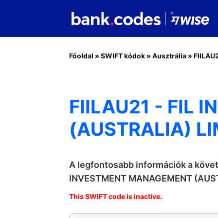
Főoldal
»
SWIFT kódok
»
Ausztrália
»
FIILAU
FIILAU21 - FI
(AUSTRALIA) L
A legfontosabb információk a köve
INVESTMENT MANAGEMENT (AUST
This SWIFT code is inactive.