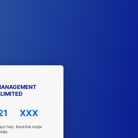
 MANAGEMENT
 LIMITED
21
XXX
ajzi hely
Bankfiók kódja
ódja