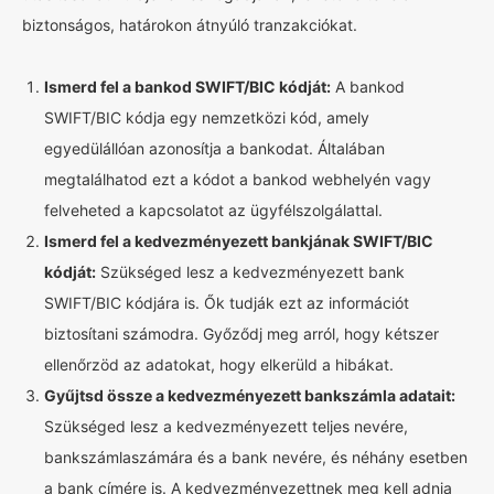
biztonságos, határokon átnyúló tranzakciókat.
Ismerd fel a bankod SWIFT/BIC kódját:
A bankod
SWIFT/BIC kódja egy nemzetközi kód, amely
egyedülállóan azonosítja a bankodat. Általában
megtalálhatod ezt a kódot a bankod webhelyén vagy
felveheted a kapcsolatot az ügyfélszolgálattal.
Ismerd fel a kedvezményezett bankjának SWIFT/BIC
kódját:
Szükséged lesz a kedvezményezett bank
SWIFT/BIC kódjára is. Ők tudják ezt az információt
biztosítani számodra. Győződj meg arról, hogy kétszer
ellenőrzöd az adatokat, hogy elkerüld a hibákat.
Gyűjtsd össze a kedvezményezett bankszámla adatait:
Szükséged lesz a kedvezményezett teljes nevére,
bankszámlaszámára és a bank nevére, és néhány esetben
a bank címére is. A kedvezményezettnek meg kell adnia