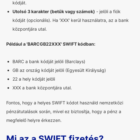
kódját.
Utolsó 3 karakter (betűk vagy számok)
- jelöli a fiók
kódját (opcionális). Ha 'XXX' kerül használatra, az a bank
központjára utal.
Például a 'BARCGB22XXX' SWIFT kódban:
BARC a bank kódját jelöli (Barclays)
GB az ország kódját jelöli (Egyesült Királyság)
22 a hely kódját jelöli
XXX a bank központjára utal.
Fontos, hogy a helyes SWIFT kódot használd nemzetközi
pénzátutalások során, mivel ez biztosítja, hogy a pénz a
megfelelő helyre érkezzen.
Mi az a SWIFT fizetés?