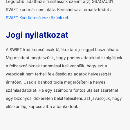
Legutóbbi adatbázis frissítésünk szerint a(z) GSAOAU31
SWIFT kód már nem aktív. Kereshetsz alternatív kódot a
SWIFT Kód Kereső eszközünkkel.
Jogi nyilatkozat
A SWIFT kód kereső csak tájékoztató jelleggel használható.
Míg mindent megteszünk, hogy pontos adatokkal szolgáljunk,
a felhasználóknak tudomásul kell venniük, hogy ezt a
weboldalt nem terheli felelősség az adatok helyességét
érintően. Csak a bankod tudja megerősíteni a helyes
számlaadatokat. Ha egy számodra fontos utalást szeretnél
egy bizonyos időkereten belül teljesíteni, azt javasoljuk, hogy
először lépj kapcsolatba a bankoddal.