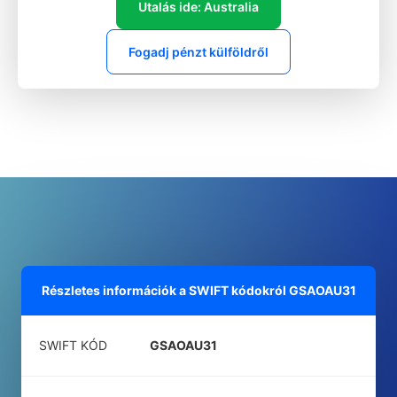
Utalás ide: Australia
Fogadj pénzt külföldről
Részletes információk a SWIFT kódokról
GSAOAU31
SWIFT KÓD
GSAOAU31