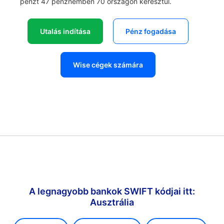
pénzt 47 pénznemben 70 országon keresztül.
Utalás indítása
Pénz fogadása
Wise cégek számára
A legnagyobb bankok SWIFT kódjai itt:
Ausztrália