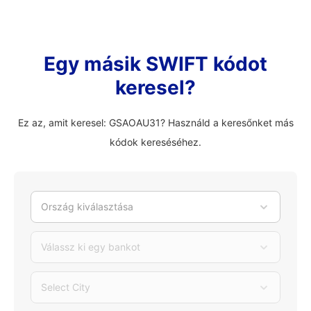
Egy másik SWIFT kódot
keresel?
Ez az, amit keresel: GSAOAU31? Használd a keresőnket más
kódok kereséséhez.
Ország kiválasztása
Válassz ki egy bankot
Select City