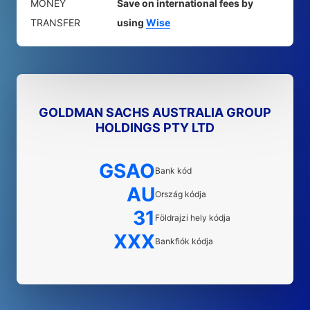
MONEY
Save on international fees by
TRANSFER
using
Wise
GOLDMAN SACHS AUSTRALIA GROUP
HOLDINGS PTY LTD
GSAO
Bank kód
AU
Ország kódja
31
Földrajzi hely kódja
XXX
Bankfiók kódja