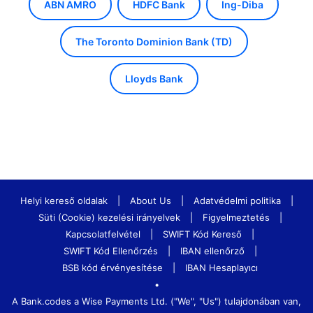
ABN AMRO
HDFC Bank
Ing-Diba
The Toronto Dominion Bank (TD)
Lloyds Bank
Helyi kereső oldalak
|
About Us
|
Adatvédelmi politika
|
Süti (Cookie) kezelési irányelvek
|
Figyelmeztetés
|
Kapcsolatfelvétel
|
SWIFT Kód Kereső
|
SWIFT Kód Ellenőrzés
|
IBAN ellenőrző
|
BSB kód érvényesítése
|
IBAN Hesaplayıcı
•
A Bank.codes a Wise Payments Ltd. ("We", "Us") tulajdonában van,