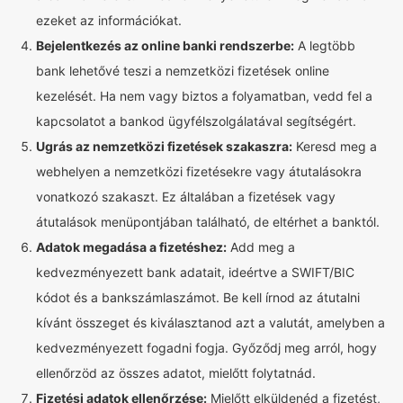
ezeket az információkat.
Bejelentkezés az online banki rendszerbe:
A legtöbb
bank lehetővé teszi a nemzetközi fizetések online
kezelését. Ha nem vagy biztos a folyamatban, vedd fel a
kapcsolatot a bankod ügyfélszolgálatával segítségért.
Ugrás az nemzetközi fizetések szakaszra:
Keresd meg a
webhelyen a nemzetközi fizetésekre vagy átutalásokra
vonatkozó szakaszt. Ez általában a fizetések vagy
átutalások menüpontjában található, de eltérhet a banktól.
Adatok megadása a fizetéshez:
Add meg a
kedvezményezett bank adatait, ideértve a SWIFT/BIC
kódot és a bankszámlaszámot. Be kell írnod az átutalni
kívánt összeget és kiválasztanod azt a valutát, amelyben a
kedvezményezett fogadni fogja. Győződj meg arról, hogy
ellenőrzöd az összes adatot, mielőtt folytatnád.
Fizetési adatok ellenőrzése:
Mielőtt elküldenéd a fizetést,