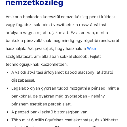
nemzetközileg
Amikor a bankodon keresztül nemzetközileg pénzt küldesz
vagy fogadsz, sok pénzt veszíthetsz a rossz átváltási
árfolyam vagy a rejtett díjak miatt. Ez azért van, mert a
bankok a pénzváltásnak még mindig egy régebbi rendszerét
használják. Azt javasoljuk, hogy használd a
Wise
szolgáltatását, ami általában sokkal olcsóbb. Fejlett
technológiájuknak köszönhetően:
A valódi átváltási árfolyamot kapod alacsony, átlátható
díjszabással.
Legalább olyan gyorsan tudod mozgatni a pénzed, mint a
bankoknál, de gyakran még gyorsabban – néhány
pénznem esetében percek alatt.
A pénzed banki szintű biztonságban van.
Több mint 6 millió ügyfélhez csatlakozhatsz, és küldhetsz