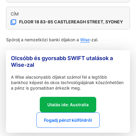
CÍM
FLOOR 18 83-85 CASTLEREAGH STREET, SYDNEY
Spórolj a nemzetközi banki díjakon a
Wise
-zal.
Olcsóbb és gyorsabb SWIFT utalások a
Wise-zal
A Wise alacsonyabb díjakat számol fel a legtöbb
bankhoz képest és okos technológiájának köszönhetően
a pénz is gyorsabban érkezik meg.
Utalás ide: Australia
Fogadj pénzt külföldről