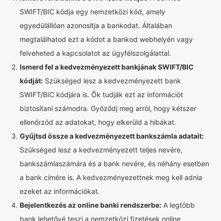
SWIFT/BIC kódja egy nemzetközi kód, amely
egyedülállóan azonosítja a bankodat. Általában
megtalálhatod ezt a kódot a bankod webhelyén vagy
felveheted a kapcsolatot az ügyfélszolgálattal.
Ismerd fel a kedvezményezett bankjának SWIFT/BIC
kódját:
Szükséged lesz a kedvezményezett bank
SWIFT/BIC kódjára is. Ők tudják ezt az információt
biztosítani számodra. Győződj meg arról, hogy kétszer
ellenőrzöd az adatokat, hogy elkerüld a hibákat.
Gyűjtsd össze a kedvezményezett bankszámla adatait:
Szükséged lesz a kedvezményezett teljes nevére,
bankszámlaszámára és a bank nevére, és néhány esetben
a bank címére is. A kedvezményezettnek meg kell adnia
ezeket az információkat.
Bejelentkezés az online banki rendszerbe:
A legtöbb
bank lehetővé teszi a nemzetközi fizetések online