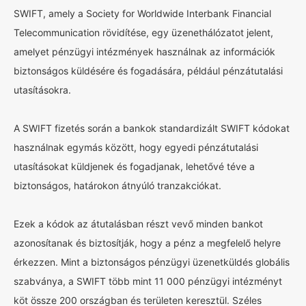
SWIFT, amely a Society for Worldwide Interbank Financial
Telecommunication rövidítése, egy üzenethálózatot jelent,
amelyet pénzügyi intézmények használnak az információk
biztonságos küldésére és fogadására, például pénzátutalási
utasításokra.
A SWIFT fizetés során a bankok standardizált SWIFT kódokat
használnak egymás között, hogy egyedi pénzátutalási
utasításokat küldjenek és fogadjanak, lehetővé téve a
biztonságos, határokon átnyúló tranzakciókat.
Ezek a kódok az átutalásban részt vevő minden bankot
azonosítanak és biztosítják, hogy a pénz a megfelelő helyre
érkezzen. Mint a biztonságos pénzügyi üzenetküldés globális
szabványa, a SWIFT több mint 11 000 pénzügyi intézményt
köt össze 200 országban és területen keresztül. Széles