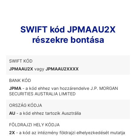
SWIFT kód JPMAAU2X
részekre bontása
SWIFT KÓD
JPMAAU2X
vagy
JPMAAU2XXXX
BANK KÓD
JPMA
- a kód ehhez van hozzárendelve J.P. MORGAN
SECURITIES AUSTRALIA LIMITED
ORSZÁG KÓDJA
AU
- a kód ehhez tartozik Ausztrália
FÖLDRAJZI HELY KÓDJA
2X
- a kód az intézmény földrajzi elhelyezkedését mutatja