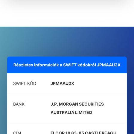
Részletes információk a SWIFT kódokról
JPMAAU2X
SWIFT KÓD
JPMAAU2X
BANK
J.P. MORGAN SECURITIES
AUSTRALIA LIMITED
CÍM
FLOOR 18 83-85 CASTLEREAGH