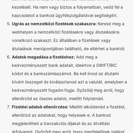
kezelését. Ha nem vagy biztos a folyamatban, vedd fel a
kapcsolatot a bankod ügyfélszolgálatával segítségért.
Ugrás az nemzetközi fizetések szakaszra:
Keresd meg a
webhelyen a nemzetközi fizetésekre vagy átutalásokra
vonatkozó szakaszt. Ez általában a fizetések vagy
átutalások menüpontjában található, de eltérhet a banktól.
Adatok megadása a fizetéshez:
Add meg a
kedvezményezett bank adatait, ideértve a SWIFT/BIC
kódot és a bankszámlaszámot. Be kell írnod az átutalni
kívánt összeget és kiválasztanod azt a valutát, amelyben a
kedvezményezett fogadni fogja. Győződj meg arról, hogy
ellenőrzöd az összes adatot, mielőtt folytatnád.
Fizetési adatok ellenőrzése:
Mielőtt elküldenéd a fizetést,
ellenőrizd az adatokat, hogy helyesek-e. A bankod
megjelenítheti a tranzakciós díjakat és az átváltási
árfolyamot. Győződj meg arról, hogy megfelelőnek találod