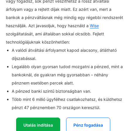
vagy fogadsz, sok pénzt veszíthetsz a rossz átváltási
árfolyam vagy a rejtett díjak miatt. Ez azért van, mert a
bankok a pénzváltásnak még mindig egy régebbi rendszerét
használják. Azt javasoljuk, hogy használd a
Wise
szolgáltatását, ami általában sokkal olcsóbb. Fejlett
technológiájuknak köszönhetően:
A valódi átváltási árfolyamot kapod alacsony, átlátható
díjszabással.
Legalább olyan gyorsan tudod mozgatni a pénzed, mint a
bankoknál, de gyakran még gyorsabban – néhány
pénznem esetében percek alatt.
A pénzed banki szintű biztonságban van.
Több mint 6 millió ügyfélhez csatlakozhatsz, és küldhetsz
pénzt 47 pénznemben 70 országon keresztül.
Utalás indítása
Pénz fogadása