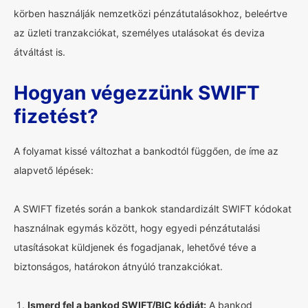
körben használják nemzetközi pénzátutalásokhoz, beleértve
az üzleti tranzakciókat, személyes utalásokat és deviza
átváltást is.
Hogyan végezzünk SWIFT
fizetést?
A folyamat kissé változhat a bankodtól függően, de íme az
alapvető lépések:
A SWIFT fizetés során a bankok standardizált SWIFT kódokat
használnak egymás között, hogy egyedi pénzátutalási
utasításokat küldjenek és fogadjanak, lehetővé téve a
biztonságos, határokon átnyúló tranzakciókat.
Ismerd fel a bankod SWIFT/BIC kódját:
A bankod