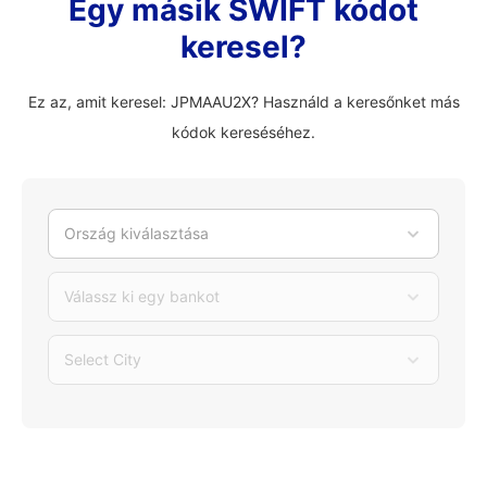
Egy másik SWIFT kódot
keresel?
Ez az, amit keresel: JPMAAU2X? Használd a keresőnket más
kódok kereséséhez.
Ország kiválasztása
Válassz ki egy bankot
Select City