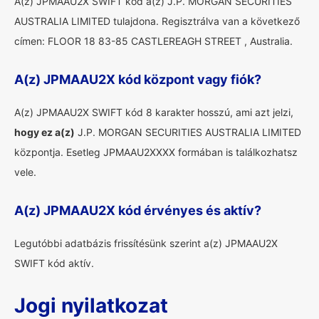
A(z) JPMAAU2X SWIFT kód a(z) J.P. MORGAN SECURITIES
AUSTRALIA LIMITED tulajdona. Regisztrálva van a következő
címen: FLOOR 18 83-85 CASTLEREAGH STREET , Australia.
A(z) JPMAAU2X kód központ vagy fiók?
A(z) JPMAAU2X SWIFT kód 8 karakter hosszú, ami azt jelzi,
hogy ez a(z)
J.P. MORGAN SECURITIES AUSTRALIA LIMITED
központja. Esetleg JPMAAU2XXXX formában is találkozhatsz
vele.
A(z) JPMAAU2X kód érvényes és aktív?
Legutóbbi adatbázis frissítésünk szerint a(z) JPMAAU2X
SWIFT kód aktív.
Jogi nyilatkozat