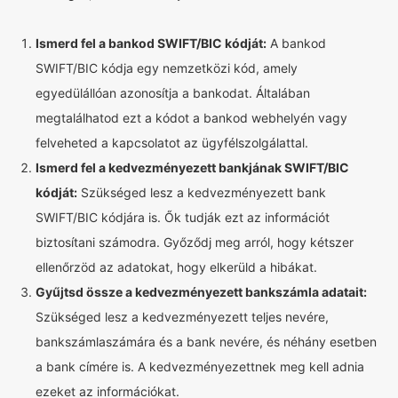
Ismerd fel a bankod SWIFT/BIC kódját:
A bankod
SWIFT/BIC kódja egy nemzetközi kód, amely
egyedülállóan azonosítja a bankodat. Általában
megtalálhatod ezt a kódot a bankod webhelyén vagy
felveheted a kapcsolatot az ügyfélszolgálattal.
Ismerd fel a kedvezményezett bankjának SWIFT/BIC
kódját:
Szükséged lesz a kedvezményezett bank
SWIFT/BIC kódjára is. Ők tudják ezt az információt
biztosítani számodra. Győződj meg arról, hogy kétszer
ellenőrzöd az adatokat, hogy elkerüld a hibákat.
Gyűjtsd össze a kedvezményezett bankszámla adatait:
Szükséged lesz a kedvezményezett teljes nevére,
bankszámlaszámára és a bank nevére, és néhány esetben
a bank címére is. A kedvezményezettnek meg kell adnia
ezeket az információkat.