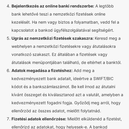
Bejelentkezés az online banki rendszerbe:
A legtöbb
bank lehetővé teszi a nemzetközi fizetések online
kezelését. Ha nem vagy biztos a folyamatban, vedd fel a
kapcsolatot a bankod ügyfélszolgálatával segítségért.
Ugrás az nemzetközi fizetések szakaszra:
Keresd meg a
webhelyen a nemzetközi fizetésekre vagy átutalásokra
vonatkozó szakaszt. Ez általában a fizetések vagy
átutalások menüpontjában található, de eltérhet a banktól.
Adatok megadása a fizetéshez:
Add meg a
kedvezményezett bank adatait, ideértve a SWIFT/BIC
kódot és a bankszámlaszámot. Be kell írnod az átutalni
kívánt összeget és kiválasztanod azt a valutát, amelyben a
kedvezményezett fogadni fogja. Győződj meg arról, hogy
ellenőrzöd az összes adatot, mielőtt folytatnád.
Fizetési adatok ellenőrzése:
Mielőtt elküldenéd a fizetést,
ellenőrizd az adatokat, hogy helyesek-e. A bankod