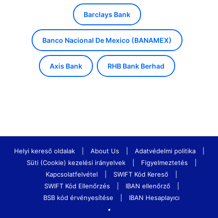
Barclays Bank
Banco Nacional De Mexico (BANAMEX)
Axis Bank
RHB Bank Berhad
Helyi kereső oldalak
|
About Us
|
Adatvédelmi politika
|
Süti (Cookie) kezelési irányelvek
|
Figyelmeztetés
|
Kapcsolatfelvétel
|
SWIFT Kód Kereső
|
SWIFT Kód Ellenőrzés
|
IBAN ellenőrző
|
BSB kód érvényesítése
|
IBAN Hesaplayıcı
•