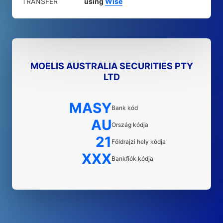
TRANSFER
using
Wise
MOELIS AUSTRALIA SECURITIES PTY
LTD
MASY
Bank kód
AU
Ország kódja
21
Földrajzi hely kódja
XXX
Bankfiók kódja