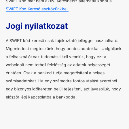
SWIFT kód már nem aktív. Kereshetsz alternatív kódot a
SWIFT Kód Kereső eszközünkkel.
Jogi nyilatkozat
A SWIFT kód kereső csak tájékoztató jelleggel használható.
Míg mindent megteszünk, hogy pontos adatokkal szolgáljunk,
a felhasználóknak tudomásul kell venniük, hogy ezt a
weboldalt nem terheli felelősség az adatok helyességét
érintően. Csak a bankod tudja megerősíteni a helyes
számlaadatokat. Ha egy számodra fontos utalást szeretnél
egy bizonyos időkereten belül teljesíteni, azt javasoljuk, hogy
először lépj kapcsolatba a bankoddal.