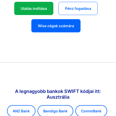
Utalás indítása
Pénz fogadása
Wise cégek számára
A legnagyobb bankok SWIFT kódjai itt:
Ausztrália
ANZ Bank
Bendigo Bank
CommBank