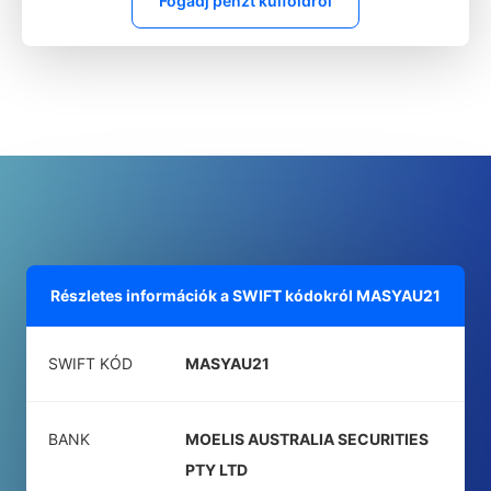
Fogadj pénzt külföldről
Részletes információk a SWIFT kódokról
MASYAU21
SWIFT KÓD
MASYAU21
BANK
MOELIS AUSTRALIA SECURITIES
PTY LTD