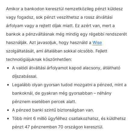
Amikor a bankodon keresztül nemzetközileg pénzt küldesz
vagy fogadsz, sok pénzt veszíthetsz a rossz átváltási
árfolyam vagy a rejtett díjak miatt. Ez azért van, mert a
bankok a pénzváltásnak még mindig egy régebbi rendszerét
használják. Azt javasoljuk, hogy használd a
Wise
szolgáltatását, ami általában sokkal olcsóbb. Fejlett
technológiájuknak köszönhetően:
A valódi átváltási árfolyamot kapod alacsony, átlátható
díjszabással.
Legalább olyan gyorsan tudod mozgatni a pénzed, mint a
bankoknál, de gyakran még gyorsabban – néhány
pénznem esetében percek alatt.
A pénzed banki szintű biztonságban van.
Több mint 6 millió ügyfélhez csatlakozhatsz, és küldhetsz
pénzt 47 pénznemben 70 országon keresztül.