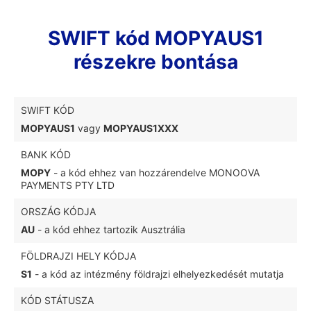
SWIFT kód MOPYAUS1
részekre bontása
SWIFT KÓD
MOPYAUS1
vagy
MOPYAUS1XXX
BANK KÓD
MOPY
- a kód ehhez van hozzárendelve MONOOVA
PAYMENTS PTY LTD
ORSZÁG KÓDJA
AU
- a kód ehhez tartozik Ausztrália
FÖLDRAJZI HELY KÓDJA
S1
- a kód az intézmény földrajzi elhelyezkedését mutatja
KÓD STÁTUSZA