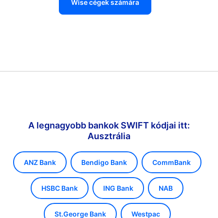
Wise cégek számára
A legnagyobb bankok SWIFT kódjai itt:
Ausztrália
ANZ Bank
Bendigo Bank
CommBank
HSBC Bank
ING Bank
NAB
St.George Bank
Westpac