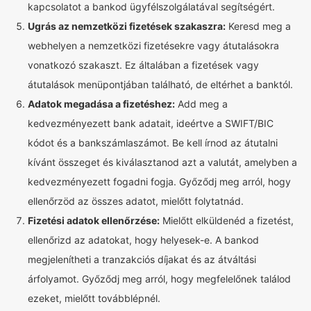
kapcsolatot a bankod ügyfélszolgálatával segítségért.
Ugrás az nemzetközi fizetések szakaszra:
Keresd meg a
webhelyen a nemzetközi fizetésekre vagy átutalásokra
vonatkozó szakaszt. Ez általában a fizetések vagy
átutalások menüpontjában található, de eltérhet a banktól.
Adatok megadása a fizetéshez:
Add meg a
kedvezményezett bank adatait, ideértve a SWIFT/BIC
kódot és a bankszámlaszámot. Be kell írnod az átutalni
kívánt összeget és kiválasztanod azt a valutát, amelyben a
kedvezményezett fogadni fogja. Győződj meg arról, hogy
ellenőrzöd az összes adatot, mielőtt folytatnád.
Fizetési adatok ellenőrzése:
Mielőtt elküldenéd a fizetést,
ellenőrizd az adatokat, hogy helyesek-e. A bankod
megjelenítheti a tranzakciós díjakat és az átváltási
árfolyamot. Győződj meg arról, hogy megfelelőnek találod
ezeket, mielőtt továbblépnél.