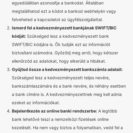
egyedülállóan azonosítja a bankodat. Általában
megtalálhatod ezt a kódot a bankod webhelyén vagy
felveheted a kapcsolatot az ügyfélszolgálattal.
Ismerd fel a kedvezményezett bankjának SWIFT/BIC
kódját:
Szükséged lesz a kedvezményezett bank
SWIFT/BIC kódjára is. Ők tudják ezt az információt
biztosítani számodra. Győződj meg arról, hogy kétszer
ellenőrzöd az adatokat, hogy elkerüld a hibákat.
Gyűjtsd össze a kedvezményezett bankszámla adatait:
Szükséged lesz a kedvezményezett teljes nevére,
bankszámlaszámára és a bank nevére, és néhány esetben
a bank címére is. A kedvezményezettnek meg kell adnia
ezeket az információkat.
Bejelentkezés az online banki rendszerbe:
A legtöbb
bank lehetővé teszi a nemzetközi fizetések online
kezelését. Ha nem vagy biztos a folyamatban, vedd fel a