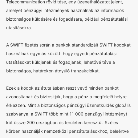
Telecommunication rövidítése, egy üzenethálózatot jelent,
amelyet pénzügyi intézmények használnak az információk
biztonságos küldésére és fogadására, például pénzátutalási
utasításokra.
A SWIFT fizetés során a bankok standardizált SWIFT kódokat
használnak egymás között, hogy egyedi pénzátutalási
utasításokat küldjenek és fogadjanak, lehetővé téve a
biztonságos, határokon átnyúló tranzakciókat.
Ezek a kódok az átutalásban részt vevő minden bankot
azonosítanak és biztosítják, hogy a pénz a megfelelő helyre
érkezzen. Mint a biztonságos pénzügyi üzenetküldés globális
szabványa, a SWIFT több mint 11 000 pénzügyi intézményt
köt össze 200 országban és területen keresztül. Széles
körben használják nemzetközi pénzátutalásokhoz, beleértve