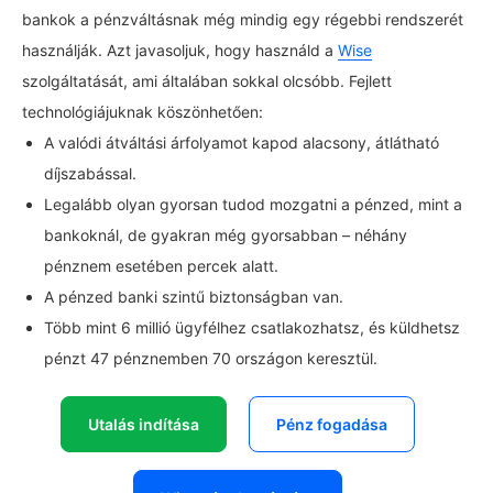
bankok a pénzváltásnak még mindig egy régebbi rendszerét
használják. Azt javasoljuk, hogy használd a
Wise
szolgáltatását, ami általában sokkal olcsóbb. Fejlett
technológiájuknak köszönhetően:
A valódi átváltási árfolyamot kapod alacsony, átlátható
díjszabással.
Legalább olyan gyorsan tudod mozgatni a pénzed, mint a
bankoknál, de gyakran még gyorsabban – néhány
pénznem esetében percek alatt.
A pénzed banki szintű biztonságban van.
Több mint 6 millió ügyfélhez csatlakozhatsz, és küldhetsz
pénzt 47 pénznemben 70 országon keresztül.
Utalás indítása
Pénz fogadása