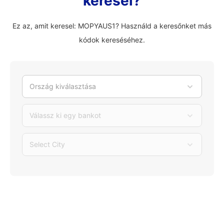
keresel?
Ez az, amit keresel: MOPYAUS1? Használd a keresőnket más
kódok kereséséhez.
Ország kiválasztása
Válassz ki egy bankot
Select City