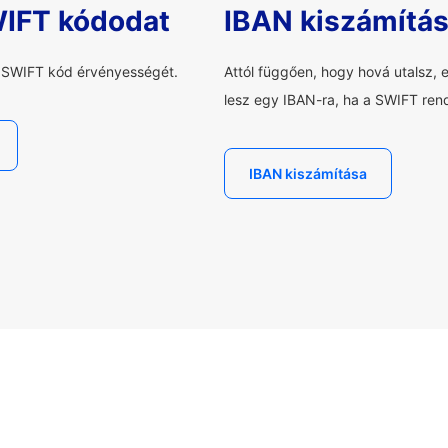
WIFT kódodat
IBAN kiszámítá
a SWIFT kód érvényességét.
Attól függően, hogy hová utalsz, 
lesz egy IBAN-ra, ha a SWIFT rend
IBAN kiszámítása