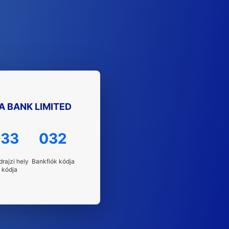
A BANK LIMITED
33
032
drajzi hely
Bankfiók kódja
kódja