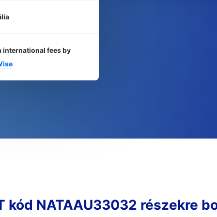
lia
 international fees by
ise
T kód NATAAU33032 részekre bo