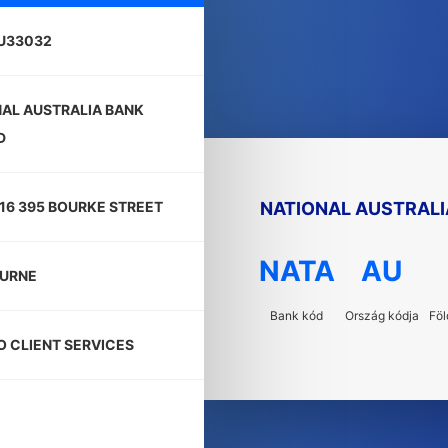
U33032
AL AUSTRALIA BANK
D
NATIONAL AUSTRALI
16 395 BOURKE STREET
NATA
AU
URNE
Bank kód
Ország kódja
Föl
 CLIENT SERVICES