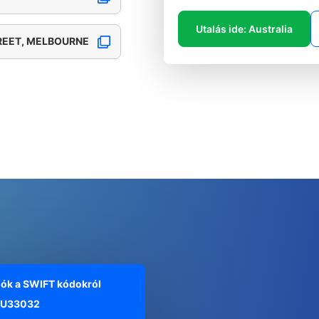
Utalás ide: Australia
REET, MELBOURNE
iók a SWIFT kódokról
U33032