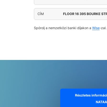
CÍM
FLOOR 16 395 BOURKE ST
Spórolj a nemzetközi banki díjakon a
Wise
-zal.
Részletes informác
NATAA