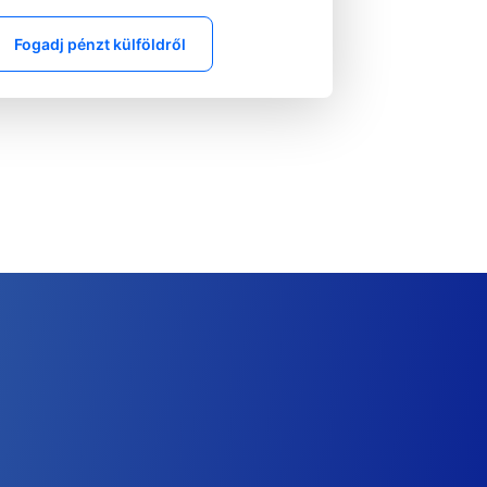
Fogadj pénzt külföldről