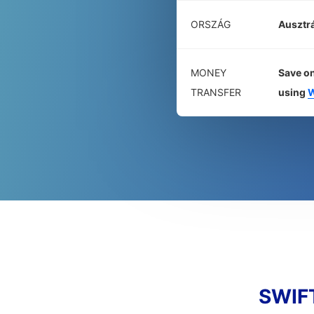
ORSZÁG
Ausztrá
MONEY
Save on
TRANSFER
using
W
SWIF