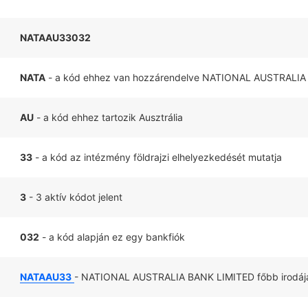
NATAAU33032
NATA
- a kód ehhez van hozzárendelve NATIONAL AUSTRALIA
AU
- a kód ehhez tartozik Ausztrália
33
- a kód az intézmény földrajzi elhelyezkedését mutatja
3
- 3 aktív kódot jelent
032
- a kód alapján ez egy bankfiók
NATAAU33
- NATIONAL AUSTRALIA BANK LIMITED főbb irodája i