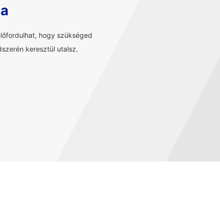
sa
előfordulhat, hogy szükséged
szerén keresztül utalsz.