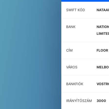
SWIFT KÓD
NATAA
BANK
NATION
LIMITE
CÍM
FLOOR 
VÁROS
MELBO
BANKFIÓK
VOSTRO
IRÁNYÍTÓSZÁM
3000