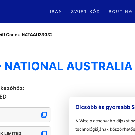
IBAN
SWIFT KÓD
ROUTING
ift Code
»
NATAAU33032
 NATIONAL AUSTRALIA 
tkezőhöz:
TED
Olcsóbb és gyorsabb S
A Wise alacsonyabb díjakat s
technológiájának köszönhetőe
K LIMITED