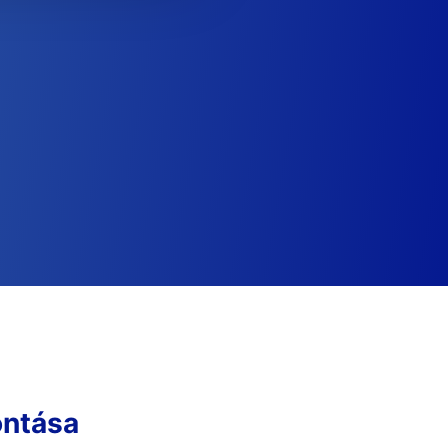
ntása