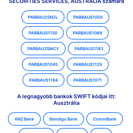
SECURITIES SERVICES, AUSTRALIA számára
PARBAU2SNZL
PARBAUS1056
PARBAUS1130
PARBAUS1089
PARBAU2SMCY
PARBAUS1183
PARBAUS1045
PARBAUS1129
PARBAUS1184
PARBAUS1071
A legnagyobb bankok SWIFT kódjai itt:
Ausztrália
ANZ Bank
Bendigo Bank
CommBank