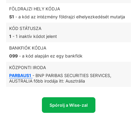
FÖLDRAJZI HELY KÓDJA
S1
- a kód az intézmény földrajzi elhelyezkedését mutatja
KÓD STÁTUSZA
1
- 1 inaktív kódot jelent
BANKFIÓK KÓDJA
099
- a kód alapján ez egy bankfiók
KÖZPONTI IRODA
PARBAUS1
- BNP PARIBAS SECURITIES SERVICES,
AUSTRALIA főbb irodája itt: Ausztrália
Spórolj a Wise-zal