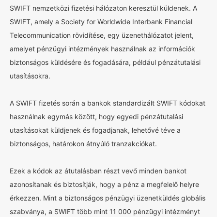
SWIFT nemzetközi fizetési hálózaton keresztül küldenek. A
SWIFT, amely a Society for Worldwide Interbank Financial
Telecommunication rövidítése, egy üzenethálózatot jelent,
amelyet pénzügyi intézmények használnak az információk
biztonságos küldésére és fogadására, például pénzátutalási
utasításokra.
A SWIFT fizetés során a bankok standardizált SWIFT kódokat
használnak egymás között, hogy egyedi pénzátutalási
utasításokat küldjenek és fogadjanak, lehetővé téve a
biztonságos, határokon átnyúló tranzakciókat.
Ezek a kódok az átutalásban részt vevő minden bankot
azonosítanak és biztosítják, hogy a pénz a megfelelő helyre
érkezzen. Mint a biztonságos pénzügyi üzenetküldés globális
szabványa, a SWIFT több mint 11 000 pénzügyi intézményt