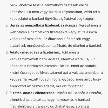
bank lehetővé teszi a nemzetközi fizetések online
kezelését. Ha nem vagy biztos a folyamatban, vedd fel a
kapcsolatot a bankod ügyfélszolgálatával segítségért.
Ugrás az nemzetközi fizetések szakaszra:
Keresd meg a
webhelyen a nemzetközi fizetésekre vagy átutalásokra
vonatkozó szakaszt. Ez általában a fizetések vagy
átutalások menüpontjában található, de eltérhet a banktól.
Adatok megadása a fizetéshez:
Add meg a
kedvezményezett bank adatait, ideértve a SWIFT/BIC
kódot és a bankszámlaszámot. Be kell írnod az átutalni
kívánt összeget és kiválasztanod azt a valutát, amelyben a
kedvezményezett fogadni fogja. Győződj meg arról, hogy
ellenőrzöd az összes adatot, mielőtt folytatnád.
Fizetési adatok ellenőrzése:
Mielőtt elküldenéd a fizetést,
ellenőrizd az adatokat, hogy helyesek-e. A bankod
megjelenítheti a tranzakciós díjakat és az átváltási