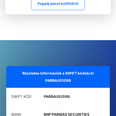
Fogadj pénzt külföldről
Részletes információk a SWIFT kódokról
PARBAUS1099
SWIFT KÓD
PARBAUS1099
BANK
BNP PARIBAS SECURITIES