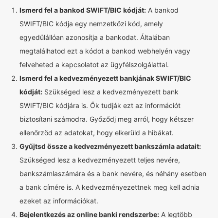
Ismerd fel a bankod SWIFT/BIC kódját:
A bankod
SWIFT/BIC kódja egy nemzetközi kód, amely
egyedülállóan azonosítja a bankodat. Általában
megtalálhatod ezt a kódot a bankod webhelyén vagy
felveheted a kapcsolatot az ügyfélszolgálattal.
Ismerd fel a kedvezményezett bankjának SWIFT/BIC
kódját:
Szükséged lesz a kedvezményezett bank
SWIFT/BIC kódjára is. Ők tudják ezt az információt
biztosítani számodra. Győződj meg arról, hogy kétszer
ellenőrzöd az adatokat, hogy elkerüld a hibákat.
Gyűjtsd össze a kedvezményezett bankszámla adatait:
Szükséged lesz a kedvezményezett teljes nevére,
bankszámlaszámára és a bank nevére, és néhány esetben
a bank címére is. A kedvezményezettnek meg kell adnia
ezeket az információkat.
Bejelentkezés az online banki rendszerbe:
A legtöbb