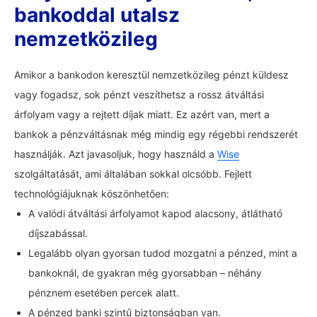
bankoddal utalsz
nemzetközileg
Amikor a bankodon keresztül nemzetközileg pénzt küldesz
vagy fogadsz, sok pénzt veszíthetsz a rossz átváltási
árfolyam vagy a rejtett díjak miatt. Ez azért van, mert a
bankok a pénzváltásnak még mindig egy régebbi rendszerét
használják. Azt javasoljuk, hogy használd a
Wise
szolgáltatását, ami általában sokkal olcsóbb. Fejlett
technológiájuknak köszönhetően:
A valódi átváltási árfolyamot kapod alacsony, átlátható
díjszabással.
Legalább olyan gyorsan tudod mozgatni a pénzed, mint a
bankoknál, de gyakran még gyorsabban – néhány
pénznem esetében percek alatt.
A pénzed banki szintű biztonságban van.