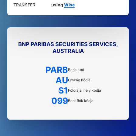
TRANSFER
using
Wise
BNP PARIBAS SECURITIES SERVICES,
AUSTRALIA
PARB
Bank kód
AU
Ország kódja
S1
Földrajzi hely kódja
099
Bankfiók kódja