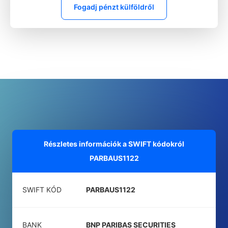
Fogadj pénzt külföldről
Részletes információk a SWIFT kódokról
PARBAUS1122
SWIFT KÓD
PARBAUS1122
BANK
BNP PARIBAS SECURITIES