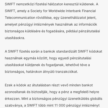
SWIFT nemzetközi fizetési hálózaton keresztül küldenek. A
SWIFT, amely a Society for Worldwide Interbank Financial
Telecommunication rövidítése, egy üzenethálózatot jelent,
amelyet pénzügyi intézmények használnak az információk
biztonságos küldésére és fogadására, például pénzátutalási
utasításokra.
A SWIFT fizetés során a bankok standardizált SWIFT kódokat
használnak egymás között, hogy egyedi pénzátutalási
utasításokat küldjenek és fogadjanak, lehetővé téve a
biztonságos, határokon átnyúló tranzakciókat.
Ezek a kódok az átutalásban részt vevő minden bankot
azonosítanak és biztosítják, hogy a pénz a megfelelő helyre
érkezzen. Mint a biztonságos pénzügyi üzenetküldés globális
szabványa, a SWIFT több mint 11 000 pénzügyi intézményt