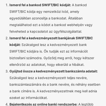
Ismerd fel a bankod SWIFT/BIC kódját:
A bankod
SWIFT/BIC kódja egy nemzetközi kód, amely
egyedülállóan azonosítja a bankodat. Általában
megtalálhatod ezt a kódot a bankod webhelyén vagy
felveheted a kapcsolatot az ügyfélszolgálattal.
Ismerd fel a kedvezményezett bankjának SWIFT/BIC
kódját:
Szükséged lesz a kedvezményezett bank
SWIFT/BIC kódjára is. Ők tudják ezt az információt
biztosítani számodra. Győződj meg arról, hogy kétszer
ellenőrzöd az adatokat, hogy elkerüld a hibákat.
Gyűjtsd össze a kedvezményezett bankszámla adatait:
Szükséged lesz a kedvezményezett teljes nevére,
bankszámlaszámára és a bank nevére, és néhány esetben
a bank címére is. A kedvezményezettnek meg kell adnia
ezeket az információkat.
Bejelentkezés az online banki rendszerbe:
A legtöbb