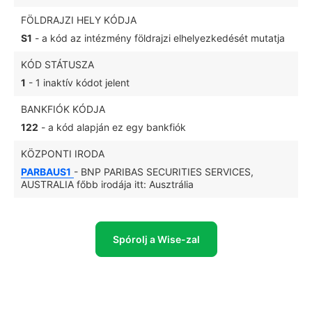
FÖLDRAJZI HELY KÓDJA
S1
- a kód az intézmény földrajzi elhelyezkedését mutatja
KÓD STÁTUSZA
1
- 1 inaktív kódot jelent
BANKFIÓK KÓDJA
122
- a kód alapján ez egy bankfiók
KÖZPONTI IRODA
PARBAUS1
- BNP PARIBAS SECURITIES SERVICES,
AUSTRALIA főbb irodája itt: Ausztrália
Spórolj a Wise-zal