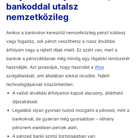
bankoddal utalsz
nemzetközileg
Amikor a bankodon keresztül nemzetközileg pénzt küldesz
vagy fogadsz, sok pénzt veszíthetsz a rossz átváltási
árfolyam vagy a rejtett díjak miatt. Ez azért van, mert a
bankok a pénzváltásnak még mindig egy régebbi rendszerét
használják. Azt javasoljuk, hogy használd a
Wise
szolgáltatását, ami általában sokkal olcsóbb. Fejlett
technológiájuknak köszönhetően:
A valódi átváltási árfolyamot kapod alacsony, átlátható
díjszabással.
Legalább olyan gyorsan tudod mozgatni a pénzed, mint a
bankoknál, de gyakran még gyorsabban – néhány
pénznem esetében percek alatt.
A pénzed banki szintű biztonságban van.