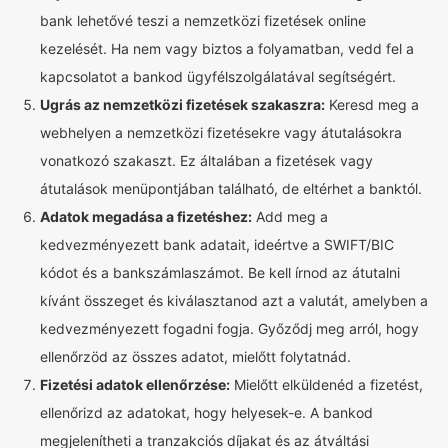
bank lehetővé teszi a nemzetközi fizetések online
kezelését. Ha nem vagy biztos a folyamatban, vedd fel a
kapcsolatot a bankod ügyfélszolgálatával segítségért.
Ugrás az nemzetközi fizetések szakaszra:
Keresd meg a
webhelyen a nemzetközi fizetésekre vagy átutalásokra
vonatkozó szakaszt. Ez általában a fizetések vagy
átutalások menüpontjában található, de eltérhet a banktól.
Adatok megadása a fizetéshez:
Add meg a
kedvezményezett bank adatait, ideértve a SWIFT/BIC
kódot és a bankszámlaszámot. Be kell írnod az átutalni
kívánt összeget és kiválasztanod azt a valutát, amelyben a
kedvezményezett fogadni fogja. Győződj meg arról, hogy
ellenőrzöd az összes adatot, mielőtt folytatnád.
Fizetési adatok ellenőrzése:
Mielőtt elküldenéd a fizetést,
ellenőrizd az adatokat, hogy helyesek-e. A bankod
megjelenítheti a tranzakciós díjakat és az átváltási