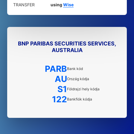
TRANSFER
using
Wise
BNP PARIBAS SECURITIES SERVICES,
AUSTRALIA
PARB
Bank kód
AU
Ország kódja
S1
Földrajzi hely kódja
122
Bankfiók kódja