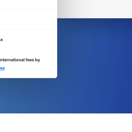
ia
international fees by
se