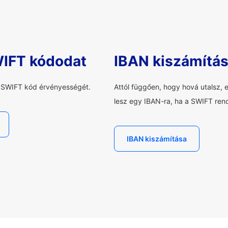
WIFT kódodat
IBAN kiszámítá
a SWIFT kód érvényességét.
Attól függően, hogy hová utalsz, 
lesz egy IBAN-ra, ha a SWIFT rend
IBAN kiszámítása