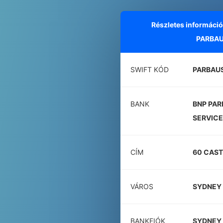
Részletes informáci
PARBAU
SWIFT KÓD
PARBAU
BANK
BNP PAR
SERVICE
CÍM
60 CAS
VÁROS
SYDNEY
BANKFIÓK
SYDNEY