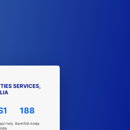
TIES SERVICES,
LIA
S1
188
ajzi hely
Bankfiók kódja
ódja