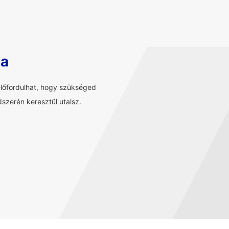
sa
előfordulhat, hogy szükséged
szerén keresztül utalsz.