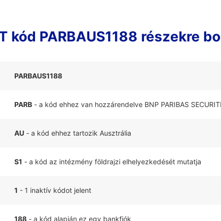
T kód PARBAUS1188 részekre bo
PARBAUS1188
PARB
- a kód ehhez van hozzárendelve BNP PARIBAS SECURI
AU
- a kód ehhez tartozik Ausztrália
S1
- a kód az intézmény földrajzi elhelyezkedését mutatja
1
- 1 inaktív kódot jelent
188
- a kód alapján ez egy bankfiók