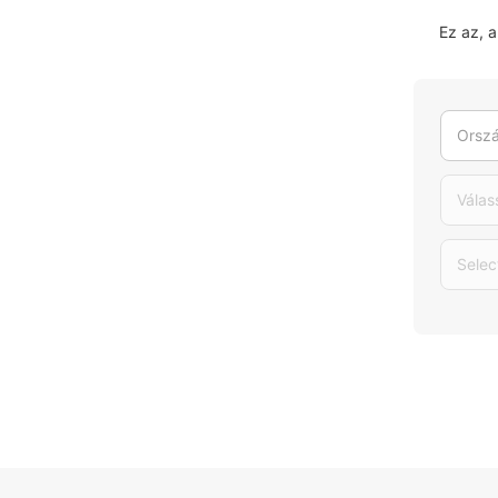
Ez az, 
Orszá
Válas
Selec