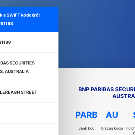
ók a SWIFT kódokról
S1188
S1188
IBAS SECURITIES
S, AUSTRALIA
BNP PARIBAS SECURI
TLEREAGH STREET
AUSTRA
PARB
AU
Bank kód
Ország kódja
Földr
k