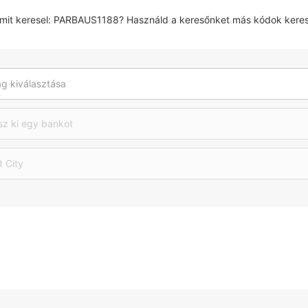
amit keresel: PARBAUS1188? Használd a keresőnket más kódok kere
g kiválasztása
sz ki egy bankot
t City