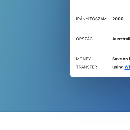
IRÁNYÍTÓSZÁM
2000
ORSZÁG
Ausztrál
MONEY
Save on 
TRANSFER
using
Wi