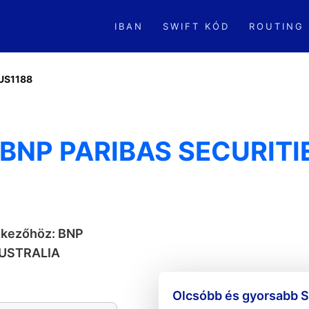
IBAN
SWIFT KÓD
ROUTING
US1188
BNP PARIBAS SECURITI
etkezőhöz: BNP
AUSTRALIA
Olcsóbb és gyorsabb S