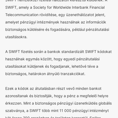
SWIFT, amely a Society for Worldwide Interbank Financial
Telecommunication rövidítése, egy üzenethálózatot jelent,
amelyet pénzügyi intézmények használnak az információk
biztonságos küldésére és fogadására, például pénzátutalási
utasításokra.
A SWIFT fizetés során a bankok standardizált SWIFT kódokat
használnak egymás között, hogy egyedi pénzátutalási
utasításokat küldjenek és fogadjanak, lehetővé téve a
biztonságos, határokon átnyúló tranzakciókat.
Ezek a kódok az átutalásban részt vevő minden bankot
azonosítanak és biztosítják, hogy a pénz a megfelelő helyre
érkezzen. Mint a biztonságos pénzügyi üzenetküldés globális
szabványa, a SWIFT több mint 11 000 pénzügyi intézményt
köt össze 200 országban és területen keresztül. Széles