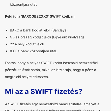
központjára utal.
Például a 'BARCGB22XXX' SWIFT kódban:
BARC a bank kódját jelöli (Barclays)
GB az ország kódját jelöli (Egyesült Királyság)
22 a hely kódját jelöli
XXX a bank központjára utal.
Fontos, hogy a helyes SWIFT kódot használd nemzetközi
pénzátutalások során, mivel ez biztosítja, hogy a pénz a
megfelelő helyre érkezzen.
Mi az a SWIFT fizetés?
A SWIFT fizetés egy nemzetközi banki átutalás, amelyet a
SWIFT nemzetközi fizetési hálózaton keresztül küldenek. A