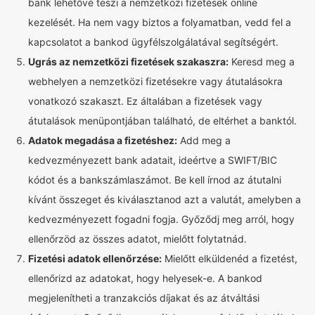
bank lehetővé teszi a nemzetközi fizetések online
kezelését. Ha nem vagy biztos a folyamatban, vedd fel a
kapcsolatot a bankod ügyfélszolgálatával segítségért.
Ugrás az nemzetközi fizetések szakaszra:
Keresd meg a
webhelyen a nemzetközi fizetésekre vagy átutalásokra
vonatkozó szakaszt. Ez általában a fizetések vagy
átutalások menüpontjában található, de eltérhet a banktól.
Adatok megadása a fizetéshez:
Add meg a
kedvezményezett bank adatait, ideértve a SWIFT/BIC
kódot és a bankszámlaszámot. Be kell írnod az átutalni
kívánt összeget és kiválasztanod azt a valutát, amelyben a
kedvezményezett fogadni fogja. Győződj meg arról, hogy
ellenőrzöd az összes adatot, mielőtt folytatnád.
Fizetési adatok ellenőrzése:
Mielőtt elküldenéd a fizetést,
ellenőrizd az adatokat, hogy helyesek-e. A bankod
megjelenítheti a tranzakciós díjakat és az átváltási