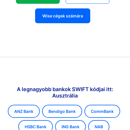
Wise cégek számára
A legnagyobb bankok SWIFT kódjai itt:
Ausztrália
ANZ Bank
Bendigo Bank
CommBank
HSBC Bank
ING Bank
NAB