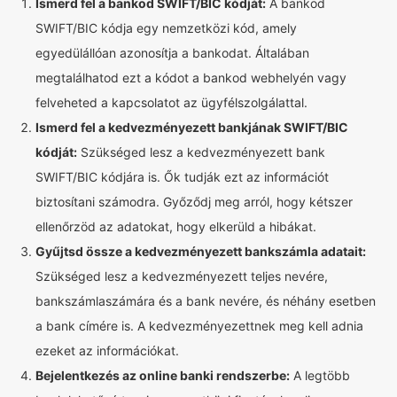
Ismerd fel a bankod SWIFT/BIC kódját:
A bankod
SWIFT/BIC kódja egy nemzetközi kód, amely
egyedülállóan azonosítja a bankodat. Általában
megtalálhatod ezt a kódot a bankod webhelyén vagy
felveheted a kapcsolatot az ügyfélszolgálattal.
Ismerd fel a kedvezményezett bankjának SWIFT/BIC
kódját:
Szükséged lesz a kedvezményezett bank
SWIFT/BIC kódjára is. Ők tudják ezt az információt
biztosítani számodra. Győződj meg arról, hogy kétszer
ellenőrzöd az adatokat, hogy elkerüld a hibákat.
Gyűjtsd össze a kedvezményezett bankszámla adatait:
Szükséged lesz a kedvezményezett teljes nevére,
bankszámlaszámára és a bank nevére, és néhány esetben
a bank címére is. A kedvezményezettnek meg kell adnia
ezeket az információkat.
Bejelentkezés az online banki rendszerbe:
A legtöbb