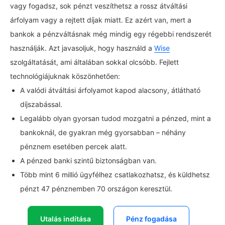
vagy fogadsz, sok pénzt veszíthetsz a rossz átváltási
árfolyam vagy a rejtett díjak miatt. Ez azért van, mert a
bankok a pénzváltásnak még mindig egy régebbi rendszerét
használják. Azt javasoljuk, hogy használd a
Wise
szolgáltatását, ami általában sokkal olcsóbb. Fejlett
technológiájuknak köszönhetően:
A valódi átváltási árfolyamot kapod alacsony, átlátható
díjszabással.
Legalább olyan gyorsan tudod mozgatni a pénzed, mint a
bankoknál, de gyakran még gyorsabban – néhány
pénznem esetében percek alatt.
A pénzed banki szintű biztonságban van.
Több mint 6 millió ügyfélhez csatlakozhatsz, és küldhetsz
pénzt 47 pénznemben 70 országon keresztül.
Utalás indítása
Pénz fogadása