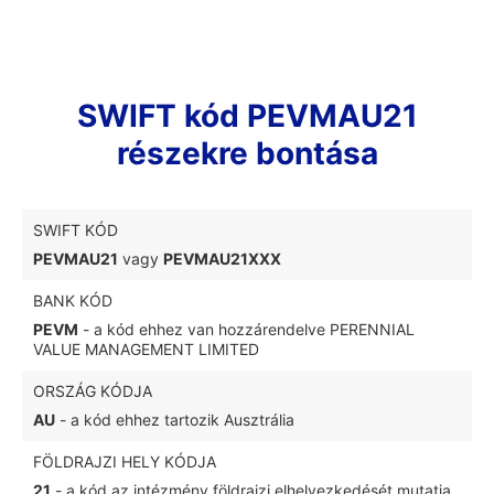
SWIFT kód PEVMAU21
részekre bontása
SWIFT KÓD
PEVMAU21
vagy
PEVMAU21XXX
BANK KÓD
PEVM
- a kód ehhez van hozzárendelve PERENNIAL
VALUE MANAGEMENT LIMITED
ORSZÁG KÓDJA
AU
- a kód ehhez tartozik Ausztrália
FÖLDRAJZI HELY KÓDJA
21
- a kód az intézmény földrajzi elhelyezkedését mutatja