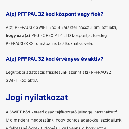
A(z) PFFPAU32 kód központ vagy fiók?
A(z) PFFPAU32 SWIFT kód 8 karakter hosszú, ami azt jelzi,
hogy ez a(z)
PFG FOREX PTY LTD központja. Esetleg
PFFPAU32XXX formában is találkozhatsz vele.
A(z) PFFPAU32 kód érvényes és aktív?
Legutóbbi adatbázis frissítésünk szerint a(z) PFFPAU32
SWIFT kód aktív.
Jogi nyilatkozat
A SWIFT kód kereső csak tájékoztató jelleggel használható.
Míg mindent megteszünk, hogy pontos adatokkal szolgáljunk,
a felhasználóknak tudomásul kell venniük, hogy ezt a