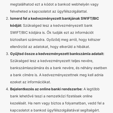
megtalálhatod ezt a kódot a bankod webhelyén vagy
felveheted a kapcsolatot az ügyfélszolgálattal.
Ismerd fel a kedvezményezett bankjának SWIFT/BIC
kódját:
Szükséged lesz a kedvezményezett bank
SWIFT/BIC kódjára is. Ők tudják ezt az információt
biztosítani számodra. Győződj meg arról, hogy kétszer
ellenőrzöd az adatokat, hogy elkerüld a hibákat.
Gyűjtsd össze a kedvezményezett bankszámla adatait:
Szükséged lesz a kedvezményezett teljes nevére,
bankszámlaszámára és a bank nevére, és néhány esetben
a bank címére is. A kedvezményezettnek meg kell adnia
ezeket az információkat.
Bejelentkezés az online banki rendszerbe:
A legtöbb
bank lehetővé teszi a nemzetközi fizetések online
kezelését. Ha nem vagy biztos a folyamatban, vedd fel a
kapcsolatot a bankod ügyfélszolgálatával segítségért.