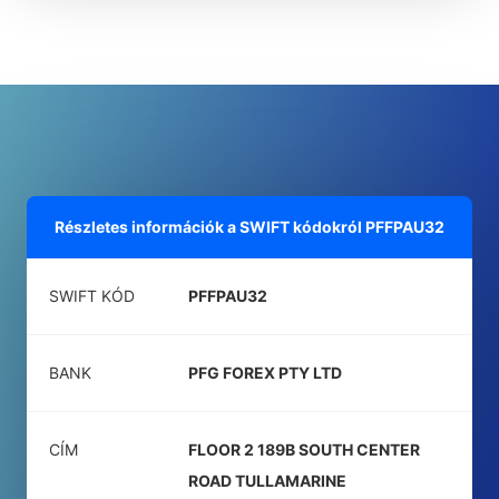
Részletes információk a SWIFT kódokról
PFFPAU32
SWIFT KÓD
PFFPAU32
BANK
PFG FOREX PTY LTD
CÍM
FLOOR 2 189B SOUTH CENTER
ROAD TULLAMARINE