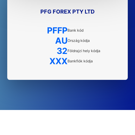
PFG FOREX PTY LTD
PFFP
Bank kód
AU
Ország kódja
32
Földrajzi hely kódja
XXX
Bankfiók kódja