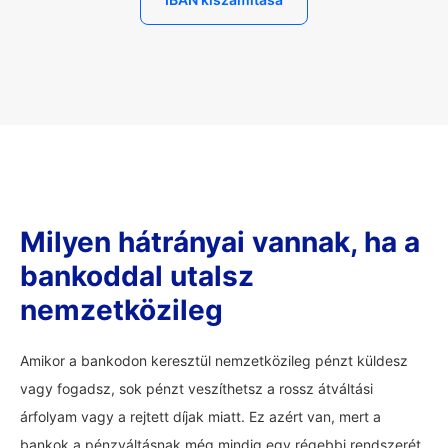
Milyen hátrányai vannak, ha a
bankoddal utalsz
nemzetközileg
Amikor a bankodon keresztül nemzetközileg pénzt küldesz
vagy fogadsz, sok pénzt veszíthetsz a rossz átváltási
árfolyam vagy a rejtett díjak miatt. Ez azért van, mert a
bankok a pénzváltásnak még mindig egy régebbi rendszerét