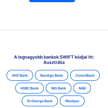
A legnagyobb bankok SWIFT kódjai itt:
Ausztrália
ANZ Bank
Bendigo Bank
CommBank
HSBC Bank
ING Bank
NAB
St.George Bank
Westpac