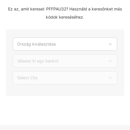
Ez az, amit keresel: PFFPAU32? Használd a keresőnket más
kódok kereséséhez.
Ország kiválasztása
Válassz ki egy bankot
Select City