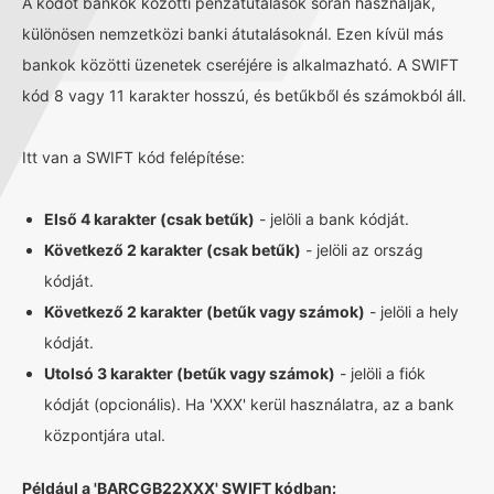
A kódot bankok közötti pénzátutalások során használják,
különösen nemzetközi banki átutalásoknál. Ezen kívül más
bankok közötti üzenetek cseréjére is alkalmazható. A SWIFT
kód 8 vagy 11 karakter hosszú, és betűkből és számokból áll.
Itt van a SWIFT kód felépítése:
Első 4 karakter (csak betűk)
- jelöli a bank kódját.
Következő 2 karakter (csak betűk)
- jelöli az ország
kódját.
Következő 2 karakter (betűk vagy számok)
- jelöli a hely
kódját.
Utolsó 3 karakter (betűk vagy számok)
- jelöli a fiók
kódját (opcionális). Ha 'XXX' kerül használatra, az a bank
központjára utal.
Például a 'BARCGB22XXX' SWIFT kódban: