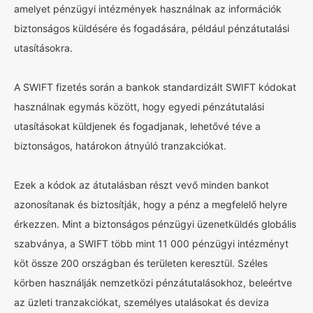
amelyet pénzügyi intézmények használnak az információk
biztonságos küldésére és fogadására, például pénzátutalási
utasításokra.
A SWIFT fizetés során a bankok standardizált SWIFT kódokat
használnak egymás között, hogy egyedi pénzátutalási
utasításokat küldjenek és fogadjanak, lehetővé téve a
biztonságos, határokon átnyúló tranzakciókat.
Ezek a kódok az átutalásban részt vevő minden bankot
azonosítanak és biztosítják, hogy a pénz a megfelelő helyre
érkezzen. Mint a biztonságos pénzügyi üzenetküldés globális
szabványa, a SWIFT több mint 11 000 pénzügyi intézményt
köt össze 200 országban és területen keresztül. Széles
körben használják nemzetközi pénzátutalásokhoz, beleértve
az üzleti tranzakciókat, személyes utalásokat és deviza