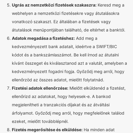
Ugrás az nemzetközi fizetések szakaszra:
Keresd meg a
webhelyen a nemzetközi fizetésekre vagy átutalásokra
vonatkozó szakaszt. Ez általában a fizetések vagy
átutalások menüpontjában található, de eltérhet a banktól.
Adatok megadása a fizetéshez:
Add meg a
kedvezményezett bank adatait, ideértve a SWIFT/BIC
kódot és a bankszámlaszámot. Be kell írnod az átutalni
kívánt összeget és kiválasztanod azt a valutát, amelyben a
kedvezményezett fogadni fogja. Győződj meg arról, hogy
ellenőrzöd az összes adatot, mielőtt folytatnád.
Fizetési adatok ellenőrzése:
Mielőtt elküldenéd a fizetést,
ellenőrizd az adatokat, hogy helyesek-e. A bankod
megjelenítheti a tranzakciós díjakat és az átváltási
árfolyamot. Győződj meg arról, hogy megfelelőnek találod
ezeket, mielőtt továbblépnél.
Fizetés megerősítése és elküldése:
Ha minden adat