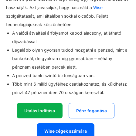
használják. Azt javasoljuk, hogy használd a
Wise
szolgáltatását, ami általában sokkal olcsóbb. Fejlett
technológiájuknak köszönhetően:
A valódi átváltási árfolyamot kapod alacsony, átlátható
díjszabással.
Legalább olyan gyorsan tudod mozgatni a pénzed, mint a
bankoknál, de gyakran még gyorsabban – néhány
pénznem esetében percek alatt.
A pénzed banki szintű biztonságban van.
Több mint 6 millió ügyfélhez csatlakozhatsz, és küldhetsz
pénzt 47 pénznemben 70 országon keresztül.
Utalás indítása
Pénz fogadása
Wise cégek számára