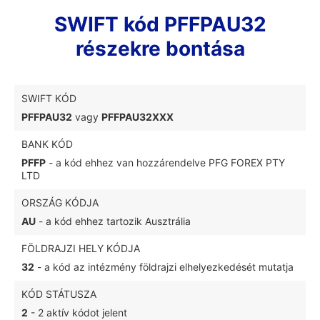
SWIFT kód PFFPAU32
részekre bontása
SWIFT KÓD
PFFPAU32
vagy
PFFPAU32XXX
BANK KÓD
PFFP
- a kód ehhez van hozzárendelve PFG FOREX PTY
LTD
ORSZÁG KÓDJA
AU
- a kód ehhez tartozik Ausztrália
FÖLDRAJZI HELY KÓDJA
32
- a kód az intézmény földrajzi elhelyezkedését mutatja
KÓD STÁTUSZA
2
- 2 aktív kódot jelent