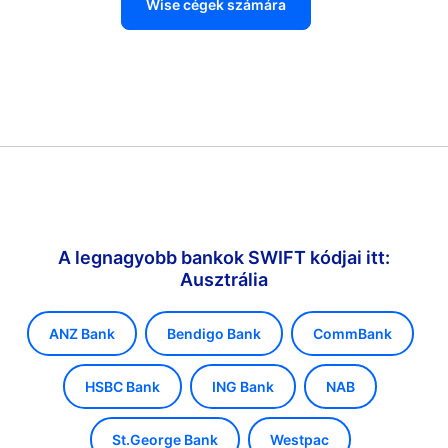
Wise cégek számára
A legnagyobb bankok SWIFT kódjai itt:
Ausztrália
ANZ Bank
Bendigo Bank
CommBank
HSBC Bank
ING Bank
NAB
St.George Bank
Westpac