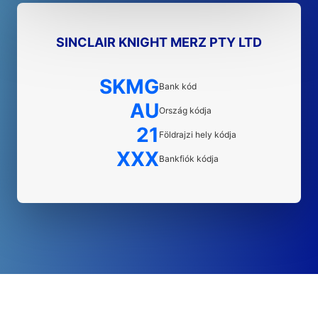
SINCLAIR KNIGHT MERZ PTY LTD
SKMG
Bank kód
AU
Ország kódja
21
Földrajzi hely kódja
XXX
Bankfiók kódja