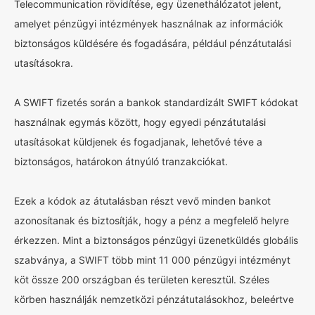
Telecommunication rövidítése, egy üzenethálózatot jelent,
amelyet pénzügyi intézmények használnak az információk
biztonságos küldésére és fogadására, például pénzátutalási
utasításokra.
A SWIFT fizetés során a bankok standardizált SWIFT kódokat
használnak egymás között, hogy egyedi pénzátutalási
utasításokat küldjenek és fogadjanak, lehetővé téve a
biztonságos, határokon átnyúló tranzakciókat.
Ezek a kódok az átutalásban részt vevő minden bankot
azonosítanak és biztosítják, hogy a pénz a megfelelő helyre
érkezzen. Mint a biztonságos pénzügyi üzenetküldés globális
szabványa, a SWIFT több mint 11 000 pénzügyi intézményt
köt össze 200 országban és területen keresztül. Széles
körben használják nemzetközi pénzátutalásokhoz, beleértve