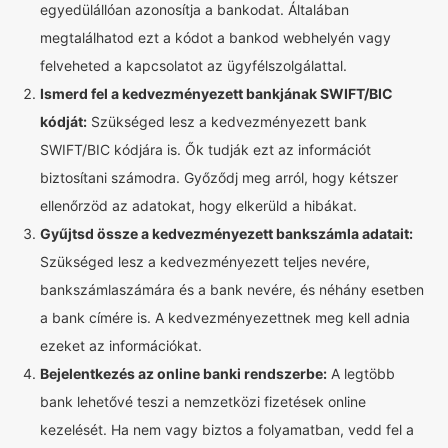
egyedülállóan azonosítja a bankodat. Általában
megtalálhatod ezt a kódot a bankod webhelyén vagy
felveheted a kapcsolatot az ügyfélszolgálattal.
Ismerd fel a kedvezményezett bankjának SWIFT/BIC
kódját:
Szükséged lesz a kedvezményezett bank
SWIFT/BIC kódjára is. Ők tudják ezt az információt
biztosítani számodra. Győződj meg arról, hogy kétszer
ellenőrzöd az adatokat, hogy elkerüld a hibákat.
Gyűjtsd össze a kedvezményezett bankszámla adatait:
Szükséged lesz a kedvezményezett teljes nevére,
bankszámlaszámára és a bank nevére, és néhány esetben
a bank címére is. A kedvezményezettnek meg kell adnia
ezeket az információkat.
Bejelentkezés az online banki rendszerbe:
A legtöbb
bank lehetővé teszi a nemzetközi fizetések online
kezelését. Ha nem vagy biztos a folyamatban, vedd fel a