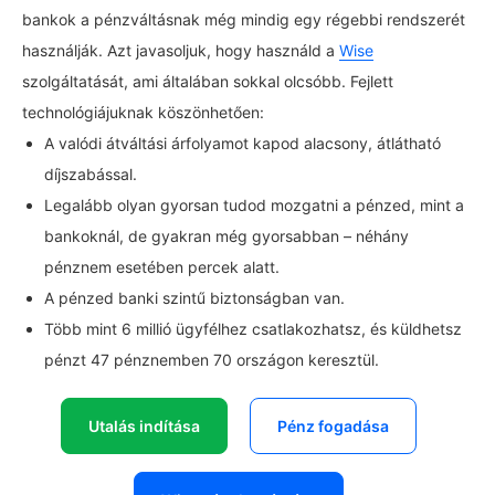
bankok a pénzváltásnak még mindig egy régebbi rendszerét
használják. Azt javasoljuk, hogy használd a
Wise
szolgáltatását, ami általában sokkal olcsóbb. Fejlett
technológiájuknak köszönhetően:
A valódi átváltási árfolyamot kapod alacsony, átlátható
díjszabással.
Legalább olyan gyorsan tudod mozgatni a pénzed, mint a
bankoknál, de gyakran még gyorsabban – néhány
pénznem esetében percek alatt.
A pénzed banki szintű biztonságban van.
Több mint 6 millió ügyfélhez csatlakozhatsz, és küldhetsz
pénzt 47 pénznemben 70 országon keresztül.
Utalás indítása
Pénz fogadása