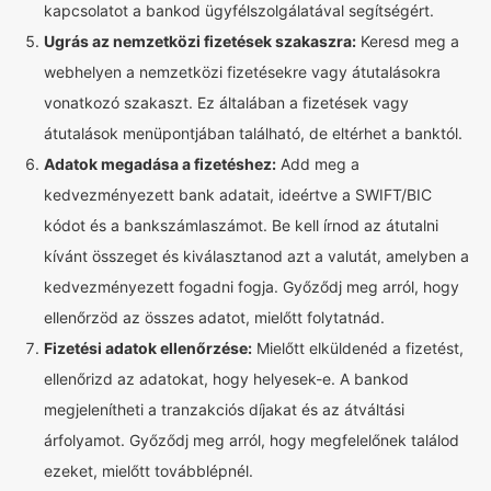
kapcsolatot a bankod ügyfélszolgálatával segítségért.
Ugrás az nemzetközi fizetések szakaszra:
Keresd meg a
webhelyen a nemzetközi fizetésekre vagy átutalásokra
vonatkozó szakaszt. Ez általában a fizetések vagy
átutalások menüpontjában található, de eltérhet a banktól.
Adatok megadása a fizetéshez:
Add meg a
kedvezményezett bank adatait, ideértve a SWIFT/BIC
kódot és a bankszámlaszámot. Be kell írnod az átutalni
kívánt összeget és kiválasztanod azt a valutát, amelyben a
kedvezményezett fogadni fogja. Győződj meg arról, hogy
ellenőrzöd az összes adatot, mielőtt folytatnád.
Fizetési adatok ellenőrzése:
Mielőtt elküldenéd a fizetést,
ellenőrizd az adatokat, hogy helyesek-e. A bankod
megjelenítheti a tranzakciós díjakat és az átváltási
árfolyamot. Győződj meg arról, hogy megfelelőnek találod
ezeket, mielőtt továbblépnél.