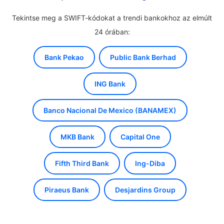
Tekintse meg a SWIFT-kódokat a trendi bankokhoz az elmúlt
24 órában:
Bank Pekao
Public Bank Berhad
ING Bank
Banco Nacional De Mexico (BANAMEX)
MKB Bank
Capital One
Fifth Third Bank
Ing-Diba
Piraeus Bank
Desjardins Group