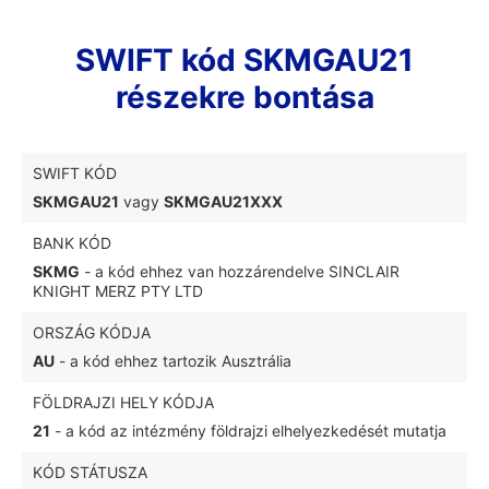
SWIFT kód SKMGAU21
részekre bontása
SWIFT KÓD
SKMGAU21
vagy
SKMGAU21XXX
BANK KÓD
SKMG
- a kód ehhez van hozzárendelve SINCLAIR
KNIGHT MERZ PTY LTD
ORSZÁG KÓDJA
AU
- a kód ehhez tartozik Ausztrália
FÖLDRAJZI HELY KÓDJA
21
- a kód az intézmény földrajzi elhelyezkedését mutatja
KÓD STÁTUSZA