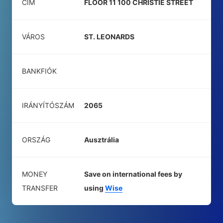
CÍM
FLOOR 11 100 CHRISTIE STREET
VÁROS
ST. LEONARDS
BANKFIÓK
IRÁNYÍTÓSZÁM
2065
ORSZÁG
Ausztrália
MONEY
Save on international fees by
TRANSFER
using
Wise