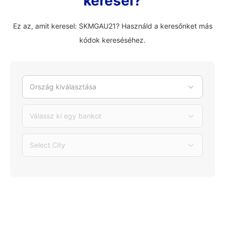
keresel?
Ez az, amit keresel: SKMGAU21? Használd a keresőnket más
kódok kereséséhez.
Ország kiválasztása
Válassz ki egy bankot
Select City