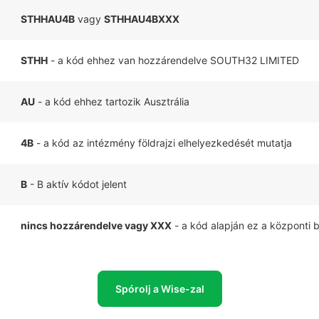
STHHAU4B
vagy
STHHAU4BXXX
STHH
- a kód ehhez van hozzárendelve SOUTH32 LIMITED
AU
- a kód ehhez tartozik Ausztrália
4B
- a kód az intézmény földrajzi elhelyezkedését mutatja
B
- B aktív kódot jelent
nincs hozzárendelve vagy XXX
- a kód alapján ez a központi 
Spórolj a Wise-zal