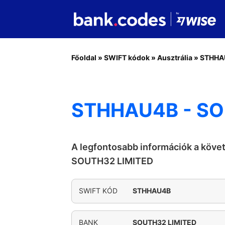
Főoldal
»
SWIFT kódok
»
Ausztrália
»
STHHA
STHHAU4B - SO
A legfontosabb információk a köve
SOUTH32 LIMITED
SWIFT KÓD
STHHAU4B
BANK
SOUTH32 LIMITED