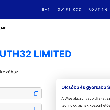
IBAN
SWIFT KÓD
ROUTING
U4B
UTH32 LIMITED
tkezőhöz:
Olcsóbb és gyorsabb S
A Wise alacsonyabb díjakat s
technológiájának köszönhetőe