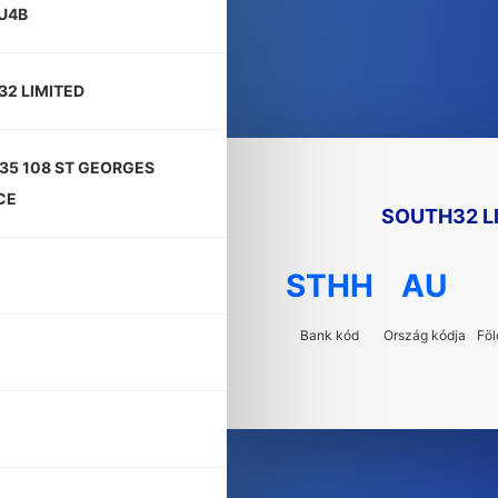
U4B
2 LIMITED
35 108 ST GEORGES
CE
SOUTH32 L
STHH
AU
Bank kód
Ország kódja
Föl