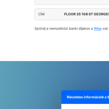
CÍM
FLOOR 35 108 ST GEORGE
Spórolj a nemzetközi banki díjakon a
Wise
-zal.
Részletes információk a