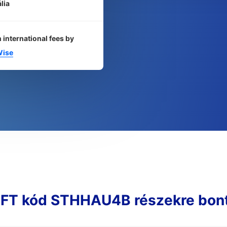
lia
 international fees by
ise
FT kód STHHAU4B részekre bon