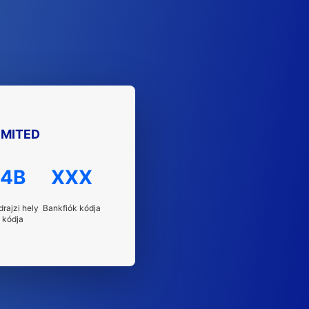
IMITED
4B
XXX
drajzi hely
Bankfiók kódja
kódja