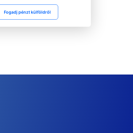
Fogadj pénzt külföldről