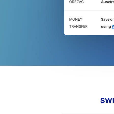
ORSZÁG
Ausztrá
MONEY
Save on
TRANSFER
using
W
SWI