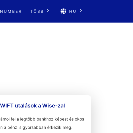
 NUMBER
TÖBB
HU
WIFT utalások a Wise-zal
zámol fel a legtöbb bankhoz képest és okos
n a pénz is gyorsabban érkezik meg.