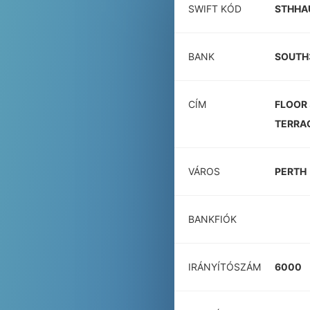
SWIFT KÓD
STHHA
BANK
SOUTH3
CÍM
FLOOR 
TERRA
VÁROS
PERTH
BANKFIÓK
IRÁNYÍTÓSZÁM
6000