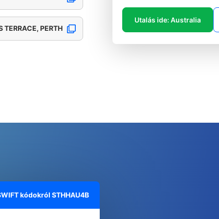
Utalás ide: Australia
S TERRACE, PERTH
 SWIFT kódokról
STHHAU4B