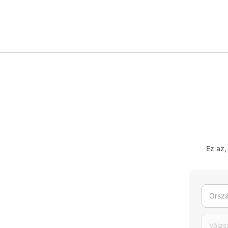
Ez az,
Orszá
Válas