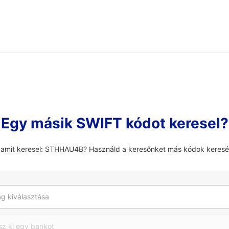
Egy másik SWIFT kódot keresel?
 amit keresel: STHHAU4B? Használd a keresőnket más kódok keres
g kiválasztása
sz ki egy bankot