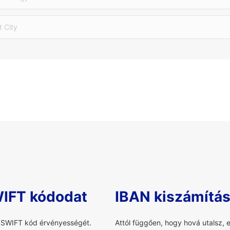
t City
WIFT kódodat
IBAN kiszámítá
a SWIFT kód érvényességét.
Attól függően, hogy hová utalsz, 