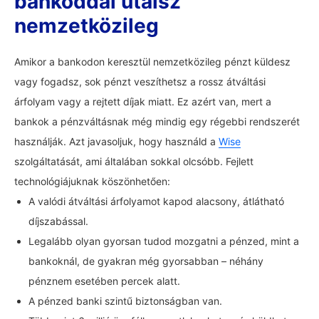
bankoddal utalsz
nemzetközileg
Amikor a bankodon keresztül nemzetközileg pénzt küldesz
vagy fogadsz, sok pénzt veszíthetsz a rossz átváltási
árfolyam vagy a rejtett díjak miatt. Ez azért van, mert a
bankok a pénzváltásnak még mindig egy régebbi rendszerét
használják. Azt javasoljuk, hogy használd a
Wise
szolgáltatását, ami általában sokkal olcsóbb. Fejlett
technológiájuknak köszönhetően:
A valódi átváltási árfolyamot kapod alacsony, átlátható
díjszabással.
Legalább olyan gyorsan tudod mozgatni a pénzed, mint a
bankoknál, de gyakran még gyorsabban – néhány
pénznem esetében percek alatt.
A pénzed banki szintű biztonságban van.