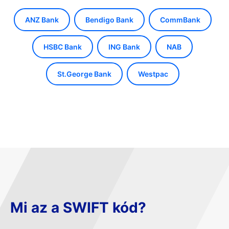
ANZ Bank
Bendigo Bank
CommBank
HSBC Bank
ING Bank
NAB
St.George Bank
Westpac
Mi az a SWIFT kód?