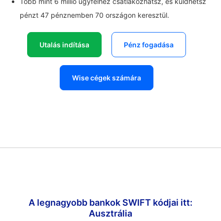
Több mint 6 millió ügyfélhez csatlakozhatsz, és küldhetsz
pénzt 47 pénznemben 70 országon keresztül.
Utalás indítása
Pénz fogadása
Wise cégek számára
A legnagyobb bankok SWIFT kódjai itt:
Ausztrália