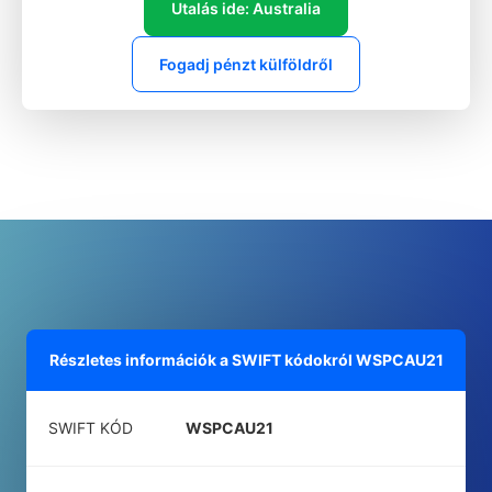
Utalás ide: Australia
Fogadj pénzt külföldről
Részletes információk a SWIFT kódokról
WSPCAU21
SWIFT KÓD
WSPCAU21