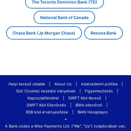
The Toronto Dominion Bank (TD)
National Bank of Canada
Chase Bank (Jp Morgan Chase)
Resona Bank
Helyi kereső oldalak
|
About Us
|
Adatvédelmi politika
|
Süti (Cookie) kezelési irányelvek
|
Figyelmeztetés
|
Kapcsolatfelvétel
|
SWIFT Kód Kereső
|
SWIFT Kód Ellenőrzés
|
IBAN ellenőrző
|
BSB kód érvényesítése
|
IBAN Hesaplayıcı
•
A Bank.codes a Wise Payments Ltd. ("We", "Us") tulajdonában van,