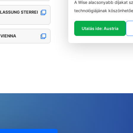
A Wise alacsonyabb díjakat s
technológiájának köszönhetőe
RLASSUNG STERREI
Utalás ide: Austria
 VIENNA