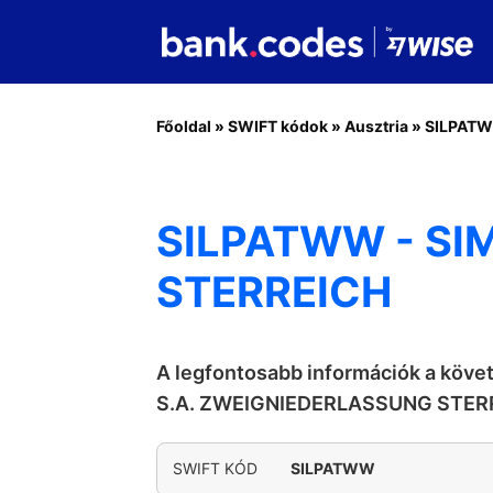
Főoldal
»
SWIFT kódok
»
Ausztria
»
SILPAT
SILPATWW - SI
STERREICH
A legfontosabb információk a köv
S.A. ZWEIGNIEDERLASSUNG STER
SWIFT KÓD
SILPATWW