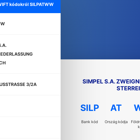
WIFT kódokról
SILPATWW
WW
.A.
IEDERLASSUNG
ICH
SIMPEL S.A. ZWEIG
USSTRASSE 3/2A
STERRE
SILP
AT
Bank kód
Ország kódja
Földr
k