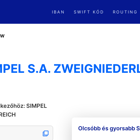
IBAN
SWIFT KÓD
ROUTING
WW
MPEL S.A. ZWEIGNIEDE
etkezőhöz: SIMPEL
REICH
Olcsóbb és gyorsabb S