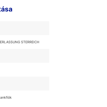
tása
IEDERLASSUNG STERREICH
bankfiók