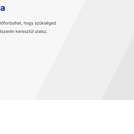
sa
előfordulhat, hogy szükséged
szerén keresztül utalsz.