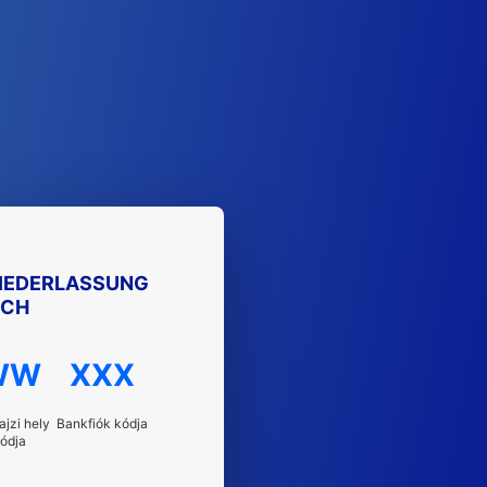
NIEDERLASSUNG
ICH
WW
XXX
ajzi hely
Bankfiók kódja
ódja