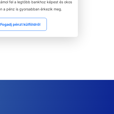
zámol fel a legtöbb bankhoz képest és okos
n a pénz is gyorsabban érkezik meg.
Fogadj pénzt külföldről