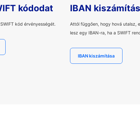
WIFT kódodat
IBAN kiszámítá
a SWIFT kód érvényességét.
Attól függően, hogy hová utalsz, 
lesz egy IBAN-ra, ha a SWIFT rend
IBAN kiszámítása