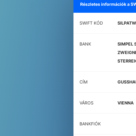
Részletes információk a S
SWIFT KÓD
SILPAT
BANK
SIMPEL S
ZWEIGN
STERRE
CÍM
GUSSHA
VÁROS
VIENNA
BANKFIÓK