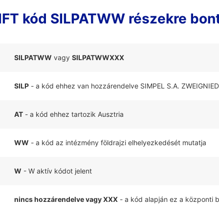
FT kód SILPATWW részekre bon
SILPATWW
vagy
SILPATWWXXX
SILP
- a kód ehhez van hozzárendelve SIMPEL S.A. ZWEIGN
AT
- a kód ehhez tartozik Ausztria
WW
- a kód az intézmény földrajzi elhelyezkedését mutatja
W
- W aktív kódot jelent
nincs hozzárendelve vagy XXX
- a kód alapján ez a központi 