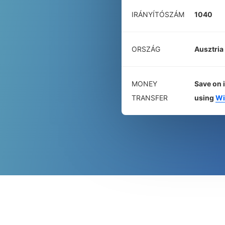
IRÁNYÍTÓSZÁM
1040
ORSZÁG
Ausztria
MONEY
Save on 
TRANSFER
using
Wi