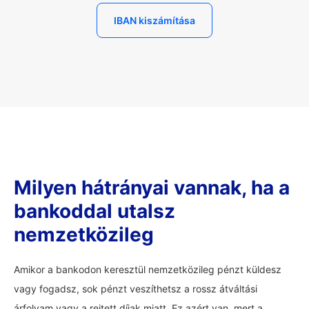
IBAN kiszámítása
Milyen hátrányai vannak, ha a
bankoddal utalsz
nemzetközileg
Amikor a bankodon keresztül nemzetközileg pénzt küldesz
vagy fogadsz, sok pénzt veszíthetsz a rossz átváltási
árfolyam vagy a rejtett díjak miatt. Ez azért van, mert a