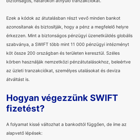
biztonságos, határokon átnyúló tranzakciókat.
Ezek a kódok az átutalásban részt vevő minden bankot
azonosítanak és biztosítják, hogy a pénz a megfelelő helyre
érkezzen. Mint a biztonságos pénzügyi üzenetküldés globális
szabványa, a SWIFT több mint 11 000 pénzügyi intézményt
köt össze 200 országban és területen keresztül. Széles
körben használják nemzetközi pénzátutalásokhoz, beleértve
az üzleti tranzakciókat, személyes utalásokat és deviza
átváltást is.
Hogyan végezzünk SWIFT
fizetést?
A folyamat kissé változhat a bankodtól függően, de íme az
alapvető lépések: