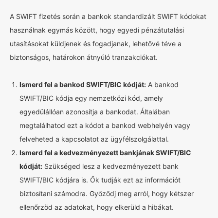
A SWIFT fizetés során a bankok standardizált SWIFT kódokat
használnak egymás között, hogy egyedi pénzátutalási
utasításokat küldjenek és fogadjanak, lehetővé téve a
biztonságos, határokon átnyúló tranzakciókat.
Ismerd fel a bankod SWIFT/BIC kódját:
A bankod
SWIFT/BIC kódja egy nemzetközi kód, amely
egyedülállóan azonosítja a bankodat. Általában
megtalálhatod ezt a kódot a bankod webhelyén vagy
felveheted a kapcsolatot az ügyfélszolgálattal.
Ismerd fel a kedvezményezett bankjának SWIFT/BIC
kódját:
Szükséged lesz a kedvezményezett bank
SWIFT/BIC kódjára is. Ők tudják ezt az információt
biztosítani számodra. Győződj meg arról, hogy kétszer
ellenőrzöd az adatokat, hogy elkerüld a hibákat.