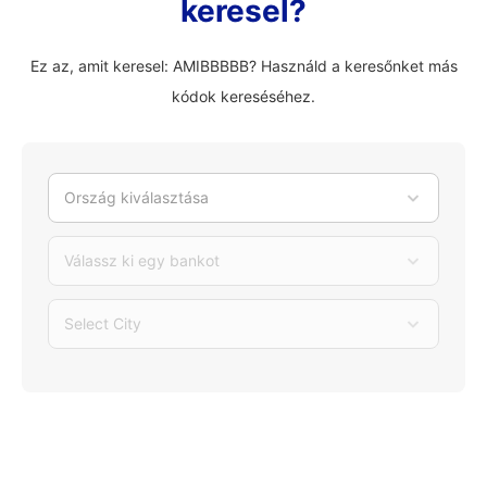
keresel?
Ez az, amit keresel: AMIBBBBB? Használd a keresőnket más
kódok kereséséhez.
Ország kiválasztása
Válassz ki egy bankot
Select City