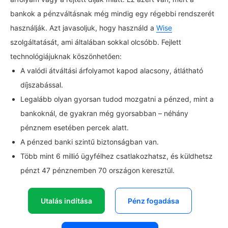
bankok a pénzváltásnak még mindig egy régebbi rendszerét
használják. Azt javasoljuk, hogy használd a
Wise
szolgáltatását, ami általában sokkal olcsóbb. Fejlett
technológiájuknak köszönhetően:
A valódi átváltási árfolyamot kapod alacsony, átlátható
díjszabással.
Legalább olyan gyorsan tudod mozgatni a pénzed, mint a
bankoknál, de gyakran még gyorsabban – néhány
pénznem esetében percek alatt.
A pénzed banki szintű biztonságban van.
Több mint 6 millió ügyfélhez csatlakozhatsz, és küldhetsz
pénzt 47 pénznemben 70 országon keresztül.
Utalás indítása
Pénz fogadása