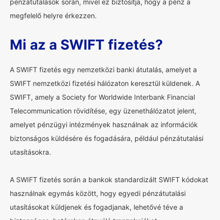
pénzátutalások során, mivel ez biztosítja, hogy a pénz a
megfelelő helyre érkezzen.
Mi az a SWIFT fizetés?
A SWIFT fizetés egy nemzetközi banki átutalás, amelyet a
SWIFT nemzetközi fizetési hálózaton keresztül küldenek. A
SWIFT, amely a Society for Worldwide Interbank Financial
Telecommunication rövidítése, egy üzenethálózatot jelent,
amelyet pénzügyi intézmények használnak az információk
biztonságos küldésére és fogadására, például pénzátutalási
utasításokra.
A SWIFT fizetés során a bankok standardizált SWIFT kódokat
használnak egymás között, hogy egyedi pénzátutalási
utasításokat küldjenek és fogadjanak, lehetővé téve a