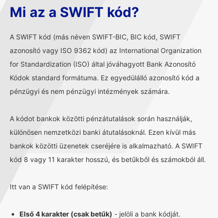
Mi az a SWIFT kód?
A SWIFT kód (más néven SWIFT-BIC, BIC kód, SWIFT
azonosító vagy ISO 9362 kód) az International Organization
for Standardization (ISO) által jóváhagyott Bank Azonosító
Kódok standard formátuma. Ez egyedülálló azonosító kód a
pénzügyi és nem pénzügyi intézmények számára.
A kódot bankok közötti pénzátutalások során használják,
különösen nemzetközi banki átutalásoknál. Ezen kívül más
bankok közötti üzenetek cseréjére is alkalmazható. A SWIFT
kód 8 vagy 11 karakter hosszú, és betűkből és számokból áll.
Itt van a SWIFT kód felépítése:
Első 4 karakter (csak betűk)
- jelöli a bank kódját.