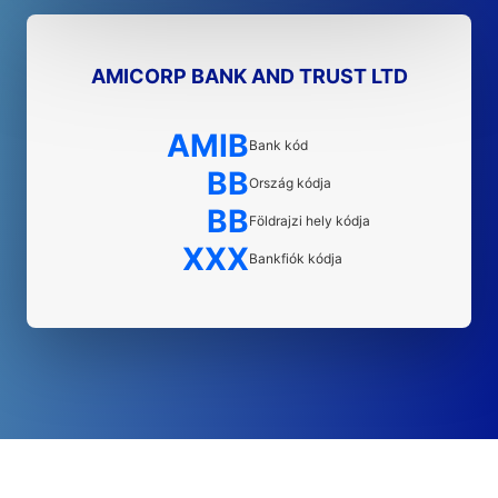
AMICORP BANK AND TRUST LTD
AMIB
Bank kód
BB
Ország kódja
BB
Földrajzi hely kódja
XXX
Bankfiók kódja