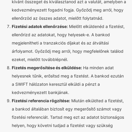
kívánt összeget és kiválasztanod azt a valutát, amelyben a
kedvezményezett fogadni fogja. Győződj meg arról, hogy
ellenőrzöd az összes adatot, mielőtt folytatnád.
Fizetési adatok ellenőrzése:
Mielőtt elküldenéd a fizetést,
ellenőrizd az adatokat, hogy helyesek-e. A bankod
megjelenítheti a tranzakciós díjakat és az átváltási
árfolyamot. Győződj meg arról, hogy megfelelőnek találod
ezeket, mielőtt továbblépnél.
Fizetés megerősítése és elküldése:
Ha minden adat
helyesnek tűnik, erősítsd meg a fizetést. A bankod ezután
a SWIFT hálózaton keresztül elküldi a pénzt a
kedvezményezett bankjának.
Fizetési referencia rögzítése:
Miután elküldted a fizetést,
a bankod általában biztosít egy megerősítő számot vagy
fizetési referenciát. Tartsd meg ezt az adatot biztonságos
helyen, hogy követni tudjad a fizetést vagy szükség