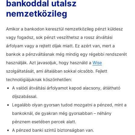
bankoddal utalsz
nemzetközileg
Amikor a bankodon keresztül nemzetközileg pénzt küldesz
vagy fogadsz, sok pénzt veszíthetsz a rossz átváltási
árfolyam vagy a rejtett díjak miatt. Ez azért van, mert a
bankok a pénzváltásnak még mindig egy régebbi rendszerét
használják. Azt javasoljuk, hogy használd a
Wise
szolgáltatását, ami általában sokkal olcsóbb. Fejlett
technológiájuknak köszönhetően:
A valódi átváltási árfolyamot kapod alacsony, átlátható
díjszabással.
Legalább olyan gyorsan tudod mozgatni a pénzed, mint a
bankoknál, de gyakran még gyorsabban – néhány
pénznem esetében percek alatt.
A pénzed banki szintű biztonságban van.