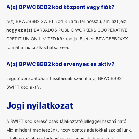
A(z) BPWCBBB2 kód központ vagy fiók?
A(z) BPWCBBB2 SWIFT kód 8 karakter hosszú, ami azt jelzi,
hogy ez a(z)
BARBADOS PUBLIC WORKERS COOPERATIVE
CREDIT UNION LIMITED központja. Esetleg BPWCBBB2XXX
formában is találkozhatsz vele.
A(z) BPWCBBB2 kód érvényes és aktív?
Legutóbbi adatbázis frissítésünk szerint a(z) BPWCBBB2
SWIFT kód aktív.
Jogi nyilatkozat
A SWIFT kód kereső csak tájékoztató jelleggel használható.
Míg mindent megteszünk, hogy pontos adatokkal szolgáljunk,
a felhasználóknak tudomásul kell venniük, hogy ezt a