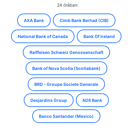
24 órában:
AXA Bank
Cimb Bank Berhad (CIB)
National Bank of Canada
Bank Of Ireland
Raiffeisen Schweiz Genossenschaft
Bank of Nova Scotia (Scotiabank)
BRD - Groupe Societe Generale
Desjardins Group
N26 Bank
Banco Santander (Mexico)