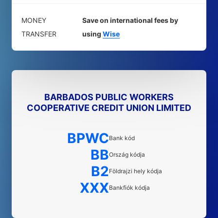
MONEY
Save on international fees by
TRANSFER
using
Wise
BARBADOS PUBLIC WORKERS
COOPERATIVE CREDIT UNION LIMITED
BPWC
Bank kód
BB
Ország kódja
B2
Földrajzi hely kódja
XXX
Bankfiók kódja