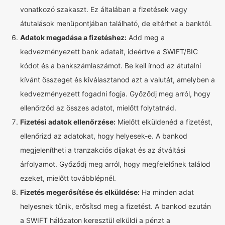
vonatkozó szakaszt. Ez általában a fizetések vagy
átutalások menüpontjában található, de eltérhet a banktól.
Adatok megadása a fizetéshez:
Add meg a
kedvezményezett bank adatait, ideértve a SWIFT/BIC
kódot és a bankszámlaszámot. Be kell írnod az átutalni
kívánt összeget és kiválasztanod azt a valutát, amelyben a
kedvezményezett fogadni fogja. Győződj meg arról, hogy
ellenőrzöd az összes adatot, mielőtt folytatnád.
Fizetési adatok ellenőrzése:
Mielőtt elküldenéd a fizetést,
ellenőrizd az adatokat, hogy helyesek-e. A bankod
megjelenítheti a tranzakciós díjakat és az átváltási
árfolyamot. Győződj meg arról, hogy megfelelőnek találod
ezeket, mielőtt továbblépnél.
Fizetés megerősítése és elküldése:
Ha minden adat
helyesnek tűnik, erősítsd meg a fizetést. A bankod ezután
a SWIFT hálózaton keresztül elküldi a pénzt a