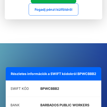
Fogadj pénzt külföldről
Részletes információk a SWIFT kódokról
BPWCBBB2
SWIFT KÓD
BPWCBBB2
BANK
BARBADOS PUBLIC WORKERS