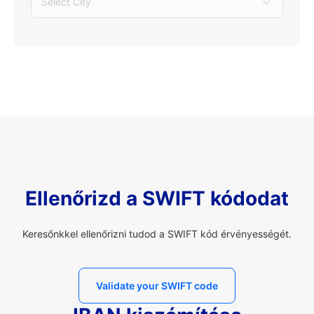
Select City
Ellenőrizd a SWIFT kódodat
Keresőnkkel ellenőrizni tudod a SWIFT kód érvényességét.
Validate your SWIFT code