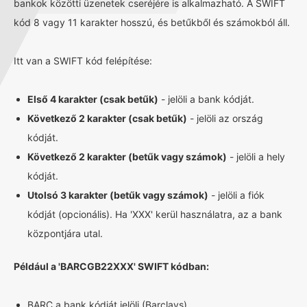
bankok közötti üzenetek cseréjére is alkalmazható. A SWIFT
kód 8 vagy 11 karakter hosszú, és betűkből és számokból áll.
Itt van a SWIFT kód felépítése:
Első 4 karakter (csak betűk)
- jelöli a bank kódját.
Következő 2 karakter (csak betűk)
- jelöli az ország
kódját.
Következő 2 karakter (betűk vagy számok)
- jelöli a hely
kódját.
Utolsó 3 karakter (betűk vagy számok)
- jelöli a fiók
kódját (opcionális). Ha 'XXX' kerül használatra, az a bank
központjára utal.
Például a 'BARCGB22XXX' SWIFT kódban:
BARC a bank kódját jelöli (Barclays)