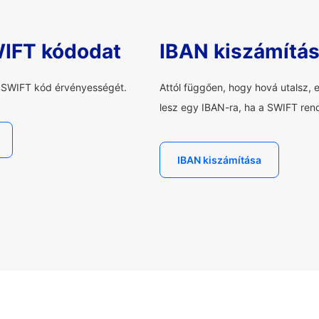
WIFT kódodat
IBAN kiszámítá
a SWIFT kód érvényességét.
Attól függően, hogy hová utalsz, 
lesz egy IBAN-ra, ha a SWIFT rend
IBAN kiszámítása