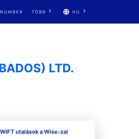
 NUMBER
TÖBB
HU
RBADOS) LTD.
WIFT utalások a Wise-zal