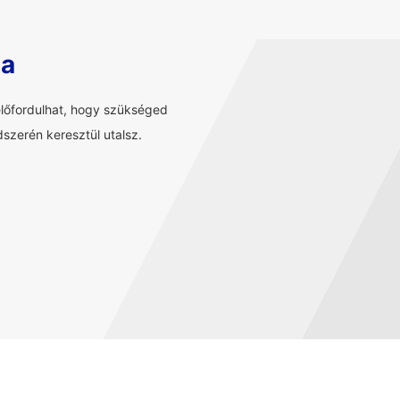
sa
előfordulhat, hogy szükséged
szerén keresztül utalsz.