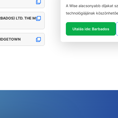
A Wise alacsonyabb díjakat s
technológiájának köszönhetőe
RBADOS) LTD. THE M
Utalás ide: Barbados
BRIDGETOWN