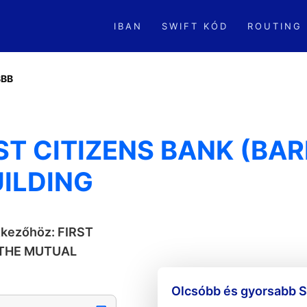
IBAN
SWIFT KÓD
ROUTING
BBB
ST CITIZENS BANK (BA
ILDING
tkezőhöz: FIRST
 THE MUTUAL
Olcsóbb és gyorsabb S