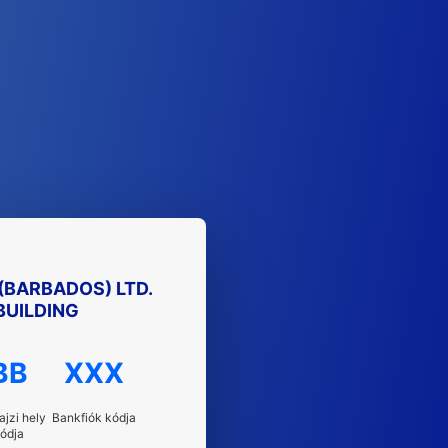
 (BARBADOS) LTD.
BUILDING
BB
XXX
ajzi hely
Bankfiók kódja
ódja