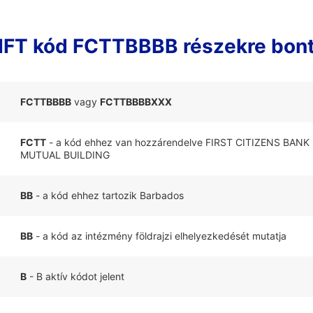
FT kód FCTTBBBB részekre bon
FCTTBBBB
vagy
FCTTBBBBXXX
FCTT
- a kód ehhez van hozzárendelve FIRST CITIZENS BANK
MUTUAL BUILDING
BB
- a kód ehhez tartozik Barbados
BB
- a kód az intézmény földrajzi elhelyezkedését mutatja
B
- B aktív kódot jelent