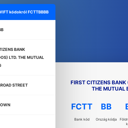
SWIFT kódokról
FCTTBBBB
BB
ITIZENS BANK
OS) LTD. THE MUTUAL
G
FIRST CITIZENS BANK
 BROAD STREET
THE MUTUAL 
FCTT
BB
TOWN
Bank kód
Ország kódja
Földr
k