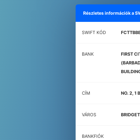
Részletes információk a 
SWIFT KÓD
FCTTBB
BANK
FIRST C
(BARBAD
BUILDIN
CÍM
NO. 2, 1
VÁROS
BRIDGE
BANKFIÓK