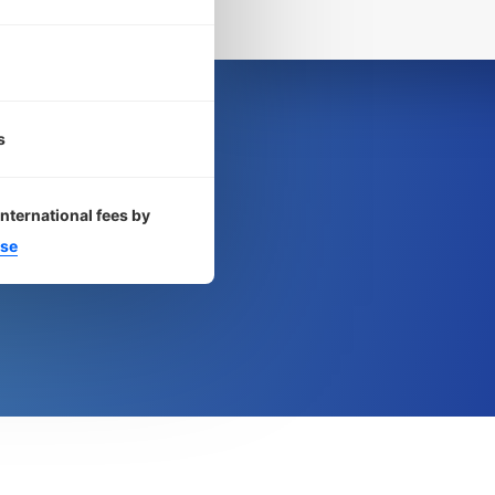
0
s
international fees by
se