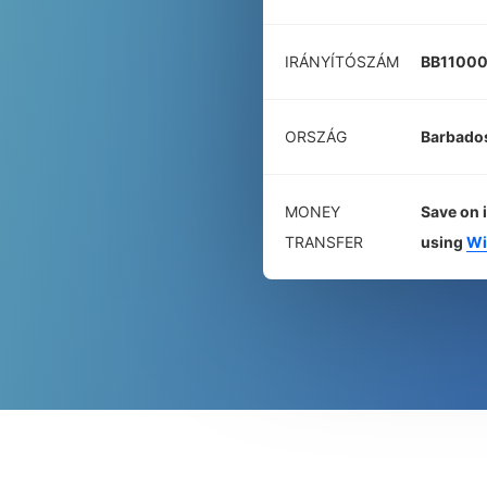
IRÁNYÍTÓSZÁM
BB1100
ORSZÁG
Barbado
MONEY
Save on 
TRANSFER
using
Wi