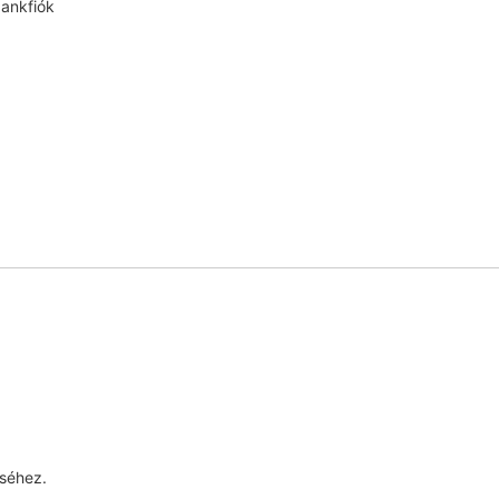
bankfiók
séhez.