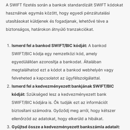
A SWIFT fizetés során a bankok standardizált SWIFT kódokat
használnak egymás között, hogy egyedi pénzátutalási
utasításokat küldjenek és fogadjanak, lehetővé téve a
biztonságos, határokon átnyúló tranzakciókat.
Ismerd fel a bankod SWIFT/BIC kódját:
A bankod
SWIFT/BIC kódja egy nemzetközi kód, amely
egyedülállóan azonosítja a bankodat. Általában
megtalálhatod ezt a kódot a bankod webhelyén vagy
felveheted a kapcsolatot az ügyfélszolgálattal.
Ismerd fel a kedvezményezett bankjának SWIFT/BIC
kódját:
Szükséged lesz a kedvezményezett bank
SWIFT/BIC kódjára is. Ők tudják ezt az információt
biztosítani számodra. Győződj meg arról, hogy kétszer
ellenőrzöd az adatokat, hogy elkerüld a hibákat.
Gyűjtsd össze a kedvezményezett bankszámla adatait: