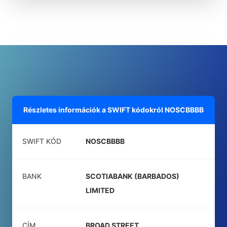
Részletes információk a SWIFT kódokról
NOSCBBBB
SWIFT KÓD
NOSCBBBB
BANK
SCOTIABANK (BARBADOS)
LIMITED
CÍM
BROAD STREET