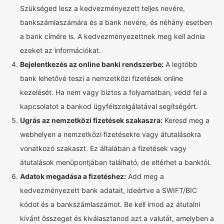
Szükséged lesz a kedvezményezett teljes nevére,
bankszámlaszámára és a bank nevére, és néhány esetben
a bank címére is. A kedvezményezettnek meg kell adnia
ezeket az információkat.
Bejelentkezés az online banki rendszerbe:
A legtöbb
bank lehetővé teszi a nemzetközi fizetések online
kezelését. Ha nem vagy biztos a folyamatban, vedd fel a
kapcsolatot a bankod ügyfélszolgálatával segítségért.
Ugrás az nemzetközi fizetések szakaszra:
Keresd meg a
webhelyen a nemzetközi fizetésekre vagy átutalásokra
vonatkozó szakaszt. Ez általában a fizetések vagy
átutalások menüpontjában található, de eltérhet a banktól.
Adatok megadása a fizetéshez:
Add meg a
kedvezményezett bank adatait, ideértve a SWIFT/BIC
kódot és a bankszámlaszámot. Be kell írnod az átutalni
kívánt összeget és kiválasztanod azt a valutát, amelyben a