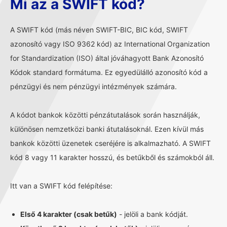
Mi az a SWIFT kód?
A SWIFT kód (más néven SWIFT-BIC, BIC kód, SWIFT
azonosító vagy ISO 9362 kód) az International Organization
for Standardization (ISO) által jóváhagyott Bank Azonosító
Kódok standard formátuma. Ez egyedülálló azonosító kód a
pénzügyi és nem pénzügyi intézmények számára.
A kódot bankok közötti pénzátutalások során használják,
különösen nemzetközi banki átutalásoknál. Ezen kívül más
bankok közötti üzenetek cseréjére is alkalmazható. A SWIFT
kód 8 vagy 11 karakter hosszú, és betűkből és számokból áll.
Itt van a SWIFT kód felépítése:
Első 4 karakter (csak betűk)
- jelöli a bank kódját.