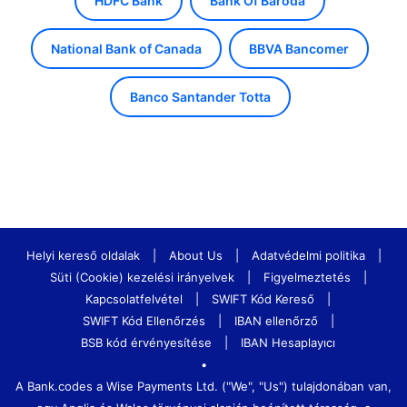
HDFC Bank
Bank Of Baroda
National Bank of Canada
BBVA Bancomer
Banco Santander Totta
Helyi kereső oldalak
|
About Us
|
Adatvédelmi politika
|
Süti (Cookie) kezelési irányelvek
|
Figyelmeztetés
|
Kapcsolatfelvétel
|
SWIFT Kód Kereső
|
SWIFT Kód Ellenőrzés
|
IBAN ellenőrző
|
BSB kód érvényesítése
|
IBAN Hesaplayıcı
•
A Bank.codes a Wise Payments Ltd. ("We", "Us") tulajdonában van,