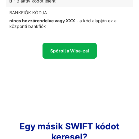
B
- B aktív kódot jelent
BANKFIÓK KÓDJA
nincs hozzárendelve vagy XXX
- a kód alapján ez a
központi bankfiók
Spórolj a Wise-zal
Egy másik SWIFT kódot
keresel?