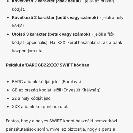
Következő 2 karakter (csak betűk)
- jelöli az ország
kódját.
Következő 2 karakter (betűk vagy számok)
- jelöli a hely
kódját.
Utolsó 3 karakter (betűk vagy számok)
- jelöli a fiók
kódját (opcionális). Ha 'XXX' kerül használatra, az a bank
központjára utal.
Például a 'BARCGB22XXX' SWIFT kódban:
BARC a bank kódját jelöli (Barclays)
GB az ország kódját jelöli (Egyesült Királyság)
22 a hely kódját jelöli
XXX a bank központjára utal.
Fontos, hogy a helyes SWIFT kódot használd nemzetközi
pénzátutalások során, mivel ez biztosítja, hogy a pénz a