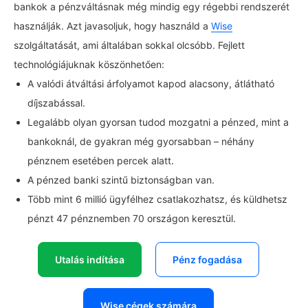
bankok a pénzváltásnak még mindig egy régebbi rendszerét
használják. Azt javasoljuk, hogy használd a
Wise
szolgáltatását, ami általában sokkal olcsóbb. Fejlett
technológiájuknak köszönhetően:
A valódi átváltási árfolyamot kapod alacsony, átlátható
díjszabással.
Legalább olyan gyorsan tudod mozgatni a pénzed, mint a
bankoknál, de gyakran még gyorsabban – néhány
pénznem esetében percek alatt.
A pénzed banki szintű biztonságban van.
Több mint 6 millió ügyfélhez csatlakozhatsz, és küldhetsz
pénzt 47 pénznemben 70 országon keresztül.
Utalás indítása
Pénz fogadása
Wise cégek számára