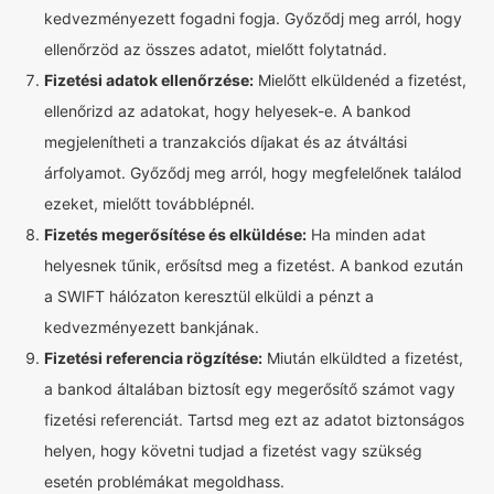
kedvezményezett fogadni fogja. Győződj meg arról, hogy
ellenőrzöd az összes adatot, mielőtt folytatnád.
Fizetési adatok ellenőrzése:
Mielőtt elküldenéd a fizetést,
ellenőrizd az adatokat, hogy helyesek-e. A bankod
megjelenítheti a tranzakciós díjakat és az átváltási
árfolyamot. Győződj meg arról, hogy megfelelőnek találod
ezeket, mielőtt továbblépnél.
Fizetés megerősítése és elküldése:
Ha minden adat
helyesnek tűnik, erősítsd meg a fizetést. A bankod ezután
a SWIFT hálózaton keresztül elküldi a pénzt a
kedvezményezett bankjának.
Fizetési referencia rögzítése:
Miután elküldted a fizetést,
a bankod általában biztosít egy megerősítő számot vagy
fizetési referenciát. Tartsd meg ezt az adatot biztonságos
helyen, hogy követni tudjad a fizetést vagy szükség
esetén problémákat megoldhass.