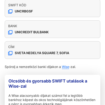
SWIFT KÓD
UNCRBGSF
BANK
UNICREDIT BULBANK
CÍM
SVETA NEDELYA SQUARE 7, SOFIA
Spórolj a nemzetközi banki díjakon a
Wise
-zal.
Olcsóbb és gyorsabb SWIFT utalások a
Wise-zal
A Wise alacsonyabb díjakat számol fel a legtöbb
bankhoz képest és okos technológiájának köszönhetően
a pénz is gyorsabban érkezik meg.