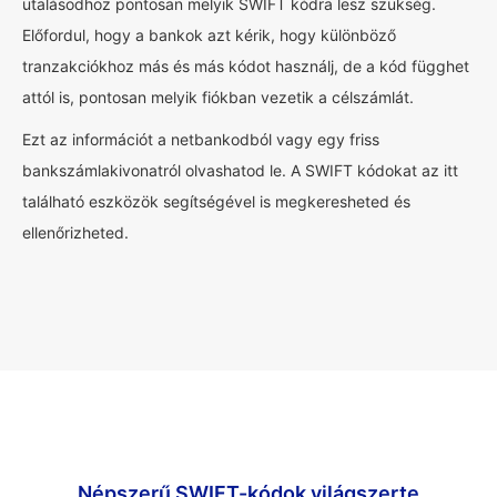
utalásodhoz pontosan melyik SWIFT kódra lesz szükség.
Előfordul, hogy a bankok azt kérik, hogy különböző
tranzakciókhoz más és más kódot használj, de a kód függhet
attól is, pontosan melyik fiókban vezetik a célszámlát.
Ezt az információt a netbankodból vagy egy friss
bankszámlakivonatról olvashatod le. A SWIFT kódokat az itt
található eszközök segítségével is megkeresheted és
ellenőrizheted.
Népszerű SWIFT-kódok világszerte