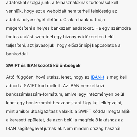
adatokkal szolgáljunk, a felhasználóknak tudomásul kell
venniük, hogy ezt a weboldalt nem terheli felelősség az
adatok helyességét illetően. Csak a bankod tudja
megerősíteni a helyes bankszámlaadatokat. Ha egy számodra
fontos utalást szeretnél egy bizonyos időkereten belül
teljesíteni, azt javasoljuk, hogy először lépj kapcsolatba a
bankoddal.
SWIFT és IBAN közötti különbségek
Attól függően, hová utalsz, lehet, hogy az
IBAN-t
is meg kell
adnod a SWIFT kód mellett. Az IBAN nemzetközi
bankszámlaszám-formátum, amivel egy intézményen belül
lehet egy bankszámlát beazonosítani. Úgy kell elképzelni,
mint amikor útbaigazítasz valakit: a SWIFT kóddal megtalálják
a keresett épületet, de azon belül a megfelelő lakáshoz az
IBAN segítségével jutnak el. Nem minden ország használ