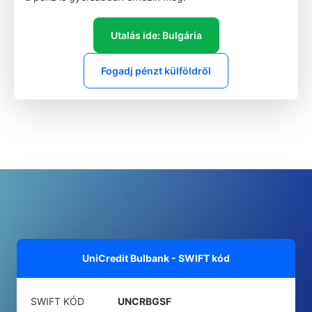
Utalás ide: Bulgária
Fogadj pénzt külföldről
UniCredit Bulbank - SWIFT kód
SWIFT KÓD
UNCRBGSF