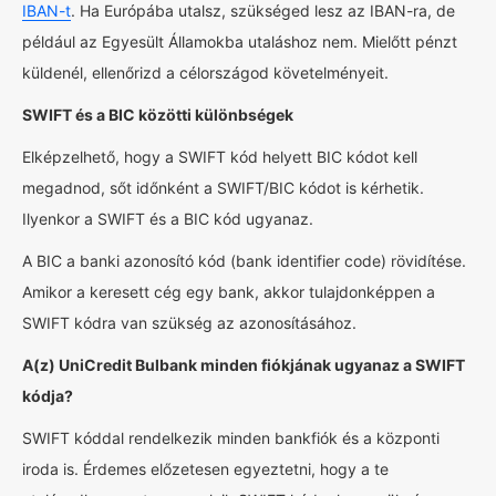
IBAN-t
. Ha Európába utalsz, szükséged lesz az IBAN-ra, de
például az Egyesült Államokba utaláshoz nem. Mielőtt pénzt
küldenél, ellenőrizd a célországod követelményeit.
SWIFT és a BIC közötti különbségek
Elképzelhető, hogy a SWIFT kód helyett BIC kódot kell
megadnod, sőt időnként a SWIFT/BIC kódot is kérhetik.
Ilyenkor a SWIFT és a BIC kód ugyanaz.
A BIC a banki azonosító kód (bank identifier code) rövidítése.
Amikor a keresett cég egy bank, akkor tulajdonképpen a
SWIFT kódra van szükség az azonosításához.
A(z) UniCredit Bulbank minden fiókjának ugyanaz a SWIFT
kódja?
SWIFT kóddal rendelkezik minden bankfiók és a központi
iroda is. Érdemes előzetesen egyeztetni, hogy a te