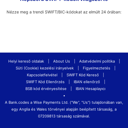
Nézze meg a trendi SWIFT/BIC-kódokat az elmúlt 24 órában:
Helyi kereső oldalak
|
About Us
|
Adatvédelmi politika
|
Süti (Cookie) kezelési irányelvek
|
Figyelmeztetés
|
Kapcsolatfelvétel
|
SWIFT Kód Kereső
|
SWIFT Kód Ellenőrzés
|
IBAN ellenőrző
|
BSB kód érvényesítése
|
IBAN Hesaplayıcı
•
A Bank.codes a Wise Payments Ltd. ("We", "Us") tulajdonában van,
egy Anglia és Wales törvényei alapján beépített társaság, a
07209813 társaság számával.