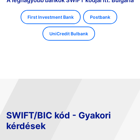
A legnagyobb bankok SWIFT kódjai itt: Bulgária
First Investment Bank
Postbank
UniCredit Bulbank
SWIFT/BIC kód - Gyakori
kérdések