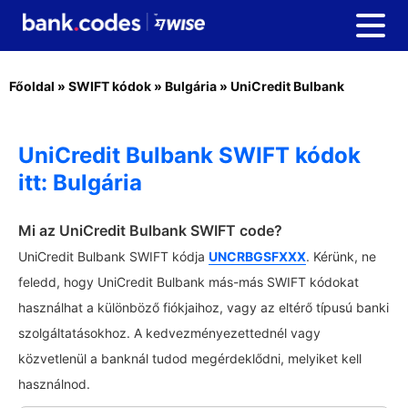
Főoldal
»
SWIFT kódok
»
Bulgária
»
UniCredit Bulbank
UniCredit Bulbank SWIFT kódok
itt: Bulgária
Mi az UniCredit Bulbank SWIFT code?
UniCredit Bulbank SWIFT kódja
UNCRBGSFXXX
. Kérünk, ne
feledd, hogy UniCredit Bulbank más-más SWIFT kódokat
használhat a különböző fiókjaihoz, vagy az eltérő típusú banki
szolgáltatásokhoz. A kedvezményezettednél vagy
közvetlenül a banknál tudod megérdeklődni, melyiket kell
használnod.