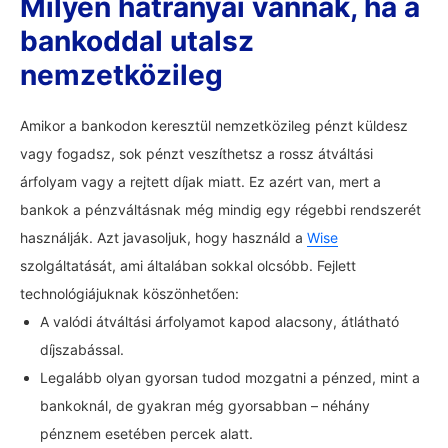
Milyen hátrányai vannak, ha a
bankoddal utalsz
nemzetközileg
Amikor a bankodon keresztül nemzetközileg pénzt küldesz
vagy fogadsz, sok pénzt veszíthetsz a rossz átváltási
árfolyam vagy a rejtett díjak miatt. Ez azért van, mert a
bankok a pénzváltásnak még mindig egy régebbi rendszerét
használják. Azt javasoljuk, hogy használd a
Wise
szolgáltatását, ami általában sokkal olcsóbb. Fejlett
technológiájuknak köszönhetően:
A valódi átváltási árfolyamot kapod alacsony, átlátható
díjszabással.
Legalább olyan gyorsan tudod mozgatni a pénzed, mint a
bankoknál, de gyakran még gyorsabban – néhány
pénznem esetében percek alatt.