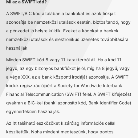
Mi az a SWIFT kód?
A SWIFT/BIC kód általában a bankokat és azok fiókjait
azonosítja be nemzetközi utalások esetén, biztosítandó, hogy
a pénzedet jó helyre küldik. Ezeket a kódokat a bankok
nemzetközi utalások és elektronikus üzenetek továbbítására
használják.
Minden SWIFT kód 8 vagy 11 karakterből áll. Ha a kód 11
jegyű, az egy bizonyos bankfiókot jelöl, míg ha 8 jegyű, vagy
a vége XXX, az a bank központi irodáját azonosítja. A SWIFT
kódok regisztrációjáért a Society for Worldwide Interbank
Financial Telecommunication (SWIFT) felel. A SWIFT kifejezést
gyakran a BIC-kel (banki azonosító kód, Bank Identifier Code)
egyenértékűen használják.
Az itt található eszközöket kizárólag információs céllal
készitettük. Noha mindent megteszünk, hogy pontos