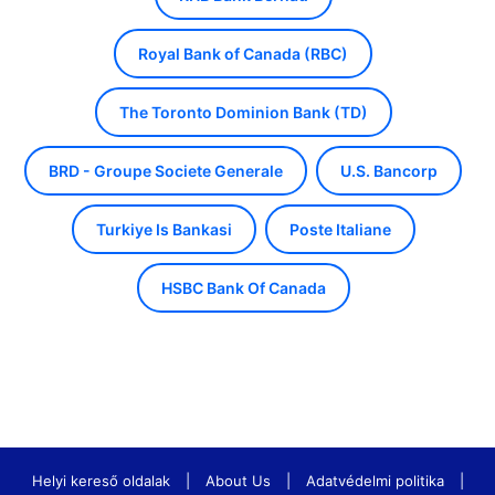
Royal Bank of Canada (RBC)
The Toronto Dominion Bank (TD)
BRD - Groupe Societe Generale
U.S. Bancorp
Turkiye Is Bankasi
Poste Italiane
HSBC Bank Of Canada
Helyi kereső oldalak
|
About Us
|
Adatvédelmi politika
|