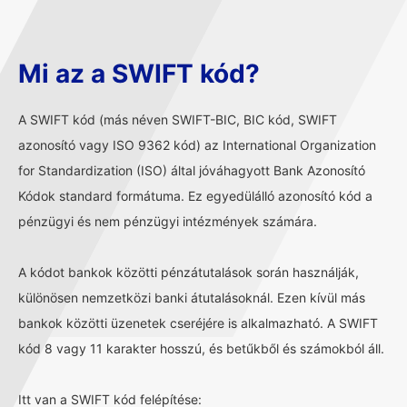
Mi az a SWIFT kód?
A SWIFT kód (más néven SWIFT-BIC, BIC kód, SWIFT
azonosító vagy ISO 9362 kód) az International Organization
for Standardization (ISO) által jóváhagyott Bank Azonosító
Kódok standard formátuma. Ez egyedülálló azonosító kód a
pénzügyi és nem pénzügyi intézmények számára.
A kódot bankok közötti pénzátutalások során használják,
különösen nemzetközi banki átutalásoknál. Ezen kívül más
bankok közötti üzenetek cseréjére is alkalmazható. A SWIFT
kód 8 vagy 11 karakter hosszú, és betűkből és számokból áll.
Itt van a SWIFT kód felépítése: