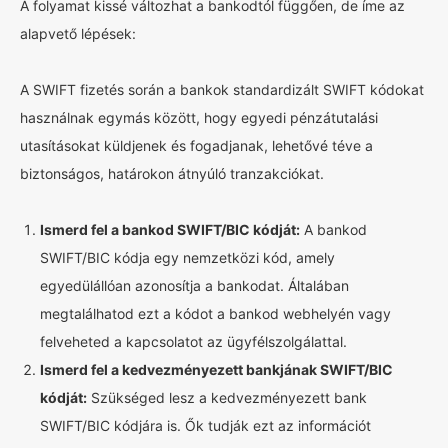
A folyamat kissé változhat a bankodtól függően, de íme az
alapvető lépések:
A SWIFT fizetés során a bankok standardizált SWIFT kódokat
használnak egymás között, hogy egyedi pénzátutalási
utasításokat küldjenek és fogadjanak, lehetővé téve a
biztonságos, határokon átnyúló tranzakciókat.
Ismerd fel a bankod SWIFT/BIC kódját:
A bankod
SWIFT/BIC kódja egy nemzetközi kód, amely
egyedülállóan azonosítja a bankodat. Általában
megtalálhatod ezt a kódot a bankod webhelyén vagy
felveheted a kapcsolatot az ügyfélszolgálattal.
Ismerd fel a kedvezményezett bankjának SWIFT/BIC
kódját:
Szükséged lesz a kedvezményezett bank
SWIFT/BIC kódjára is. Ők tudják ezt az információt