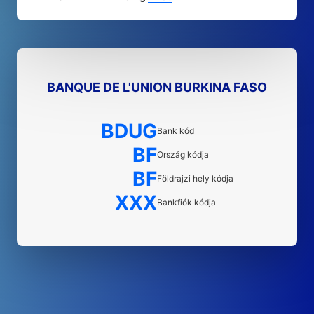
BANQUE DE L'UNION BURKINA FASO
BDUG
Bank kód
BF
Ország kódja
BF
Földrajzi hely kódja
XXX
Bankfiók kódja