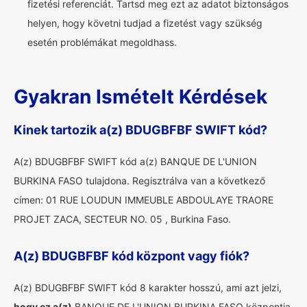
fizetési referenciát. Tartsd meg ezt az adatot biztonságos
helyen, hogy követni tudjad a fizetést vagy szükség
esetén problémákat megoldhass.
Gyakran Ismételt Kérdések
Kinek tartozik a(z) BDUGBFBF SWIFT kód?
A(z) BDUGBFBF SWIFT kód a(z) BANQUE DE L'UNION
BURKINA FASO tulajdona. Regisztrálva van a következő
címen: 01 RUE LOUDUN IMMEUBLE ABDOULAYE TRAORE
PROJET ZACA, SECTEUR NO. 05 , Burkina Faso.
A(z) BDUGBFBF kód központ vagy fiók?
A(z) BDUGBFBF SWIFT kód 8 karakter hosszú, ami azt jelzi,
hogy ez a(z)
BANQUE DE L'UNION BURKINA FASO központja.