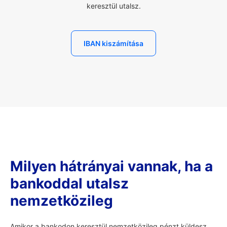
keresztül utalsz.
IBAN kiszámítása
Milyen hátrányai vannak, ha a
bankoddal utalsz
nemzetközileg
Amikor a bankodon keresztül nemzetközileg pénzt küldesz