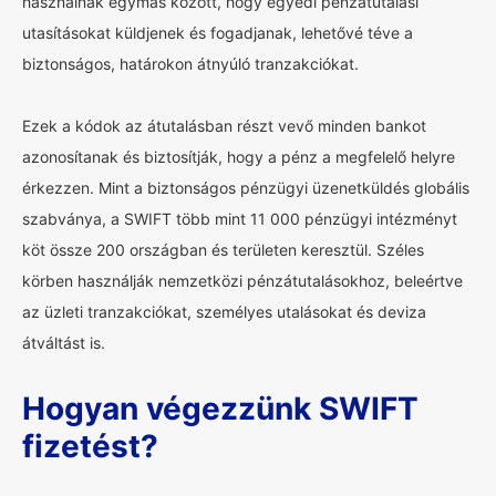
használnak egymás között, hogy egyedi pénzátutalási
utasításokat küldjenek és fogadjanak, lehetővé téve a
biztonságos, határokon átnyúló tranzakciókat.
Ezek a kódok az átutalásban részt vevő minden bankot
azonosítanak és biztosítják, hogy a pénz a megfelelő helyre
érkezzen. Mint a biztonságos pénzügyi üzenetküldés globális
szabványa, a SWIFT több mint 11 000 pénzügyi intézményt
köt össze 200 országban és területen keresztül. Széles
körben használják nemzetközi pénzátutalásokhoz, beleértve
az üzleti tranzakciókat, személyes utalásokat és deviza
átváltást is.
Hogyan végezzünk SWIFT
fizetést?