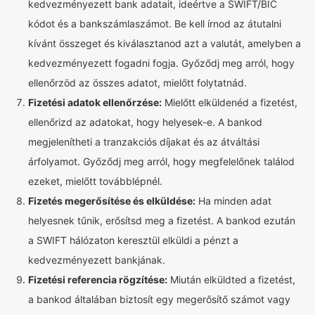
kedvezményezett bank adatait, ideértve a SWIFT/BIC
kódot és a bankszámlaszámot. Be kell írnod az átutalni
kívánt összeget és kiválasztanod azt a valutát, amelyben a
kedvezményezett fogadni fogja. Győződj meg arról, hogy
ellenőrzöd az összes adatot, mielőtt folytatnád.
Fizetési adatok ellenőrzése:
Mielőtt elküldenéd a fizetést,
ellenőrizd az adatokat, hogy helyesek-e. A bankod
megjelenítheti a tranzakciós díjakat és az átváltási
árfolyamot. Győződj meg arról, hogy megfelelőnek találod
ezeket, mielőtt továbblépnél.
Fizetés megerősítése és elküldése:
Ha minden adat
helyesnek tűnik, erősítsd meg a fizetést. A bankod ezután
a SWIFT hálózaton keresztül elküldi a pénzt a
kedvezményezett bankjának.
Fizetési referencia rögzítése:
Miután elküldted a fizetést,
a bankod általában biztosít egy megerősítő számot vagy