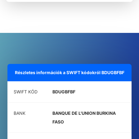
Részletes információk a SWIFT kódokról
BDUGBFBF
SWIFT KÓD
BDUGBFBF
BANK
BANQUE DE L'UNION BURKINA
FASO