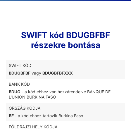
SWIFT kód BDUGBFBF
részekre bontása
SWIFT KÓD
BDUGBFBF
vagy
BDUGBFBFXXX
BANK KÓD
BDUG
- a kód ehhez van hozzárendelve BANQUE DE
L'UNION BURKINA FASO
ORSZÁG KÓDJA
BF
- a kód ehhez tartozik Burkina Faso
FÖLDRAJZI HELY KÓDJA