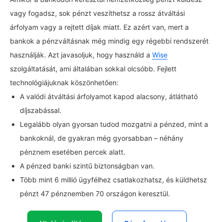
vagy fogadsz, sok pénzt veszíthetsz a rossz átváltási
árfolyam vagy a rejtett díjak miatt. Ez azért van, mert a
bankok a pénzváltásnak még mindig egy régebbi rendszerét
használják. Azt javasoljuk, hogy használd a
Wise
szolgáltatását, ami általában sokkal olcsóbb. Fejlett
technológiájuknak köszönhetően:
A valódi átváltási árfolyamot kapod alacsony, átlátható
díjszabással.
Legalább olyan gyorsan tudod mozgatni a pénzed, mint a
bankoknál, de gyakran még gyorsabban – néhány
pénznem esetében percek alatt.
A pénzed banki szintű biztonságban van.
Több mint 6 millió ügyfélhez csatlakozhatsz, és küldhetsz
pénzt 47 pénznemben 70 országon keresztül.