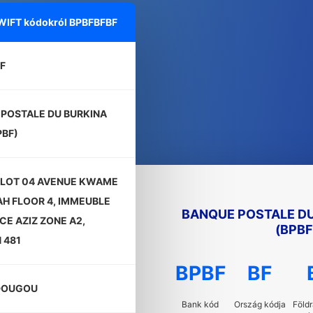
SWIFT kódokról
BPBFBFBF
F
POSTALE DU BURKINA
PBF)
,LOT 04 AVENUE KWAME
H FLOOR 4, IMMEUBLE
BANQUE POSTALE DU
CE AZIZ ZONE A2,
(BPBF
 481
BPBF
BF
DOUGOU
Bank kód
Ország kódja
Földr