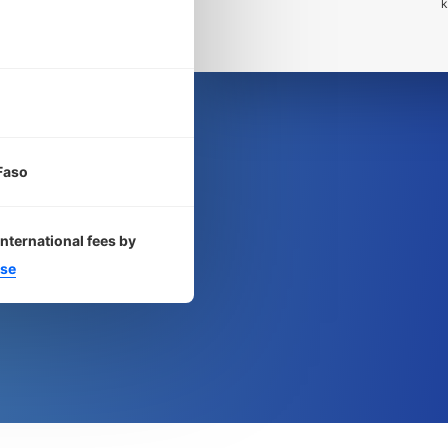
k
Faso
international fees by
se