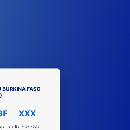
 BURKINA FASO
)
BF
XXX
ajzi hely
Bankfiók kódja