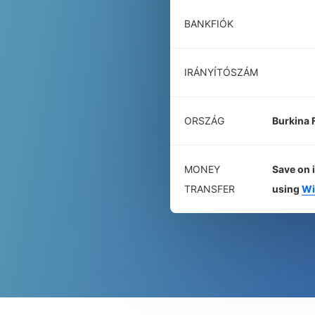
BANKFIÓK
IRÁNYÍTÓSZÁM
ORSZÁG
Burkina 
MONEY
Save on 
TRANSFER
using
Wi