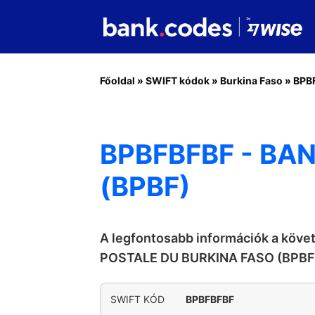
Főoldal
»
SWIFT kódok
»
Burkina Faso
»
BPB
BPBFBFBF - BA
(BPBF)
A legfontosabb információk a köv
POSTALE DU BURKINA FASO (BPBF
SWIFT KÓD
BPBFBFBF