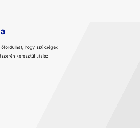
sa
előfordulhat, hogy szükséged
szerén keresztül utalsz.