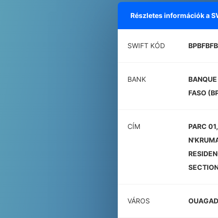
Részletes információk a 
SWIFT KÓD
BPBFBFB
BANK
BANQUE 
FASO (B
CÍM
PARC 01
N'KRUMA
RESIDEN
SECTION
VÁROS
OUAGA