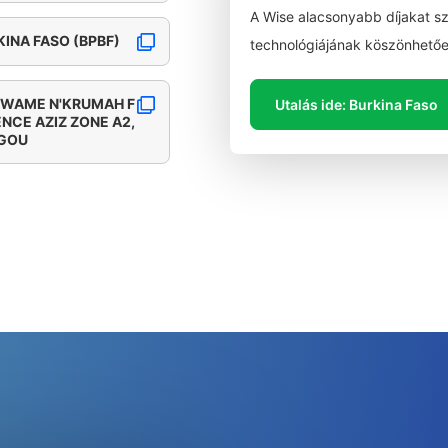
A Wise alacsonyabb díjakat s
INA FASO (BPBF)
technológiájának köszönhetőe
 KWAME N'KRUMAH F
Utalás ide: Burkina Faso
NCE AZIZ ZONE A2,
UGOU