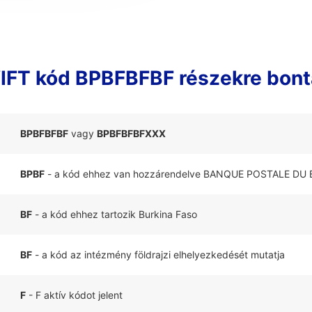
IFT kód BPBFBFBF részekre bont
BPBFBFBF
vagy
BPBFBFBFXXX
BPBF
- a kód ehhez van hozzárendelve BANQUE POSTALE DU
BF
- a kód ehhez tartozik Burkina Faso
BF
- a kód az intézmény földrajzi elhelyezkedését mutatja
F
- F aktív kódot jelent