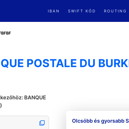
IBAN
SWIFT KÓD
ROUTING
FBFBF
NQUE POSTALE DU BURK
etkezőhöz: BANQUE
)
Olcsóbb és gyorsabb S