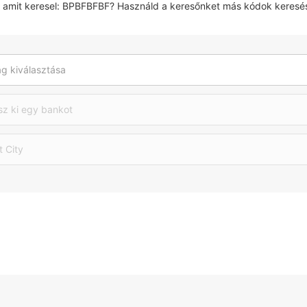
, amit keresel: BPBFBFBF? Használd a keresőnket más kódok keresé
g kiválasztása
sz ki egy bankot
t City