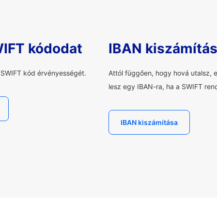
WIFT kódodat
IBAN kiszámítá
a SWIFT kód érvényességét.
Attól függően, hogy hová utalsz, 
lesz egy IBAN-ra, ha a SWIFT rend
IBAN kiszámítása