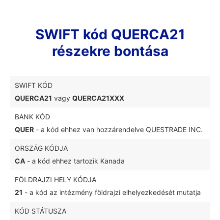
SWIFT kód QUERCA21
részekre bontása
SWIFT KÓD
QUERCA21
vagy
QUERCA21XXX
BANK KÓD
QUER
- a kód ehhez van hozzárendelve QUESTRADE INC.
ORSZÁG KÓDJA
CA
- a kód ehhez tartozik Kanada
FÖLDRAJZI HELY KÓDJA
21
- a kód az intézmény földrajzi elhelyezkedését mutatja
KÓD STÁTUSZA