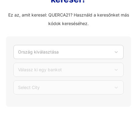
Ez az, amit keresel: QUERCA21? Használd a keresőnket más
kódok kereséséhez.
Ország kiválasztása
Válassz ki egy bankot
Select City