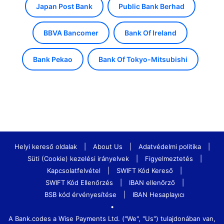
Japan Post Bank
Public Bank Berhad
BBVA Bancomer
Bank Of Ireland
Bank Pekao
Bank Of Tokyo-Mitsubishi
Helyi kereső oldalak
|
About Us
|
Adatvédelmi politika
|
Süti (Cookie) kezelési irányelvek
|
Figyelmeztetés
|
Kapcsolatfelvétel
|
SWIFT Kód Kereső
|
SWIFT Kód Ellenőrzés
|
IBAN ellenőrző
|
BSB kód érvényesítése
|
IBAN Hesaplayıcı
•
A Bank.codes a Wise Payments Ltd. ("We", "Us") tulajdonában van,