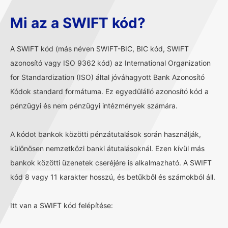
Mi az a SWIFT kód?
A SWIFT kód (más néven SWIFT-BIC, BIC kód, SWIFT
azonosító vagy ISO 9362 kód) az International Organization
for Standardization (ISO) által jóváhagyott Bank Azonosító
Kódok standard formátuma. Ez egyedülálló azonosító kód a
pénzügyi és nem pénzügyi intézmények számára.
A kódot bankok közötti pénzátutalások során használják,
különösen nemzetközi banki átutalásoknál. Ezen kívül más
bankok közötti üzenetek cseréjére is alkalmazható. A SWIFT
kód 8 vagy 11 karakter hosszú, és betűkből és számokból áll.
Itt van a SWIFT kód felépítése: