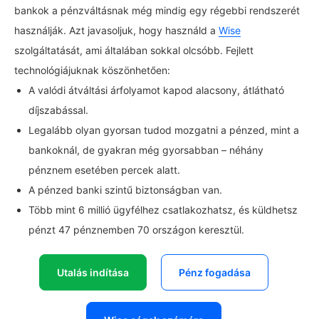
bankok a pénzváltásnak még mindig egy régebbi rendszerét
használják. Azt javasoljuk, hogy használd a
Wise
szolgáltatását, ami általában sokkal olcsóbb. Fejlett
technológiájuknak köszönhetően:
A valódi átváltási árfolyamot kapod alacsony, átlátható
díjszabással.
Legalább olyan gyorsan tudod mozgatni a pénzed, mint a
bankoknál, de gyakran még gyorsabban – néhány
pénznem esetében percek alatt.
A pénzed banki szintű biztonságban van.
Több mint 6 millió ügyfélhez csatlakozhatsz, és küldhetsz
pénzt 47 pénznemben 70 országon keresztül.
Utalás indítása
Pénz fogadása