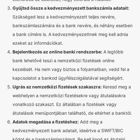
Gyűjtsd össze a kedvezményezett bankszámla adatait:
Szükséged lesz a kedvezményezett teljes nevére,
bankszámlaszámára és a bank nevére, és néhány esetben
a bank címére is. A kedvezményezettnek meg kell adnia
ezeket az információkat.
Bejelentkezés az online banki rendszerbe:
A legtöbb
bank lehetővé teszi a nemzetközi fizetések online
kezelését. Ha nem vagy biztos a folyamatban, vedd fel a
kapcsolatot a bankod ügyfélszolgálatával segítségért.
Ugrás az nemzetközi fizetések szakaszra:
Keresd meg a
webhelyen a nemzetközi fizetésekre vagy átutalásokra
vonatkozó szakaszt. Ez általában a fizetések vagy
átutalások menüpontjában található, de eltérhet a banktól.
Adatok megadása a fizetéshez:
Add meg a
kedvezményezett bank adatait, ideértve a SWIFT/BIC
kódot és a bankszámlaszámot. Be kell írnod az átutalni