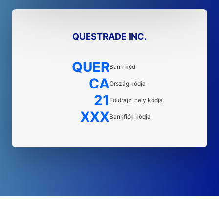
QUESTRADE INC.
QUER
Bank kód
CA
Ország kódja
21
Földrajzi hely kódja
XXX
Bankfiók kódja