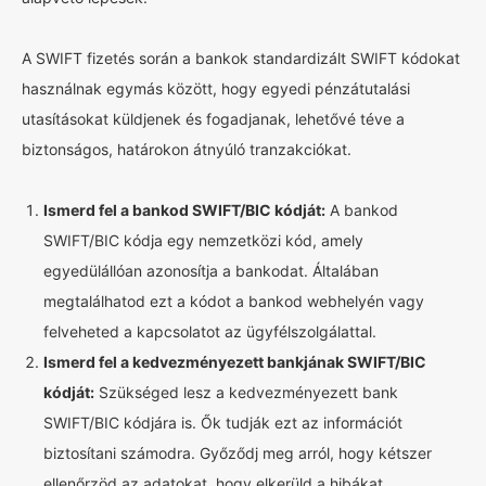
A SWIFT fizetés során a bankok standardizált SWIFT kódokat
használnak egymás között, hogy egyedi pénzátutalási
utasításokat küldjenek és fogadjanak, lehetővé téve a
biztonságos, határokon átnyúló tranzakciókat.
Ismerd fel a bankod SWIFT/BIC kódját:
A bankod
SWIFT/BIC kódja egy nemzetközi kód, amely
egyedülállóan azonosítja a bankodat. Általában
megtalálhatod ezt a kódot a bankod webhelyén vagy
felveheted a kapcsolatot az ügyfélszolgálattal.
Ismerd fel a kedvezményezett bankjának SWIFT/BIC
kódját:
Szükséged lesz a kedvezményezett bank
SWIFT/BIC kódjára is. Ők tudják ezt az információt
biztosítani számodra. Győződj meg arról, hogy kétszer
ellenőrzöd az adatokat, hogy elkerüld a hibákat.