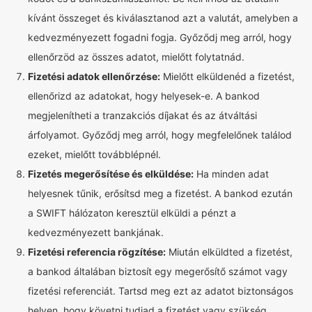
kívánt összeget és kiválasztanod azt a valutát, amelyben a
kedvezményezett fogadni fogja. Győződj meg arról, hogy
ellenőrzöd az összes adatot, mielőtt folytatnád.
Fizetési adatok ellenőrzése:
Mielőtt elküldenéd a fizetést,
ellenőrizd az adatokat, hogy helyesek-e. A bankod
megjelenítheti a tranzakciós díjakat és az átváltási
árfolyamot. Győződj meg arról, hogy megfelelőnek találod
ezeket, mielőtt továbblépnél.
Fizetés megerősítése és elküldése:
Ha minden adat
helyesnek tűnik, erősítsd meg a fizetést. A bankod ezután
a SWIFT hálózaton keresztül elküldi a pénzt a
kedvezményezett bankjának.
Fizetési referencia rögzítése:
Miután elküldted a fizetést,
a bankod általában biztosít egy megerősítő számot vagy
fizetési referenciát. Tartsd meg ezt az adatot biztonságos
helyen, hogy követni tudjad a fizetést vagy szükség