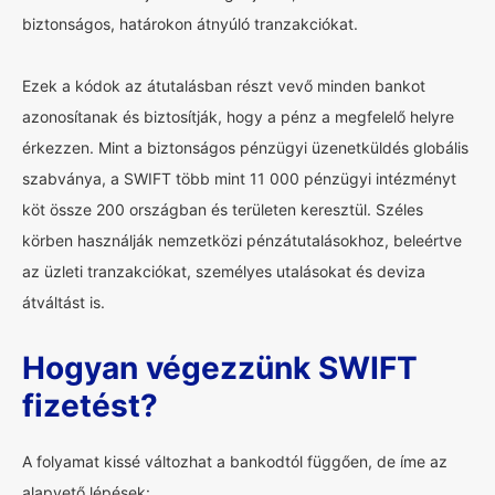
biztonságos, határokon átnyúló tranzakciókat.
Ezek a kódok az átutalásban részt vevő minden bankot
azonosítanak és biztosítják, hogy a pénz a megfelelő helyre
érkezzen. Mint a biztonságos pénzügyi üzenetküldés globális
szabványa, a SWIFT több mint 11 000 pénzügyi intézményt
köt össze 200 országban és területen keresztül. Széles
körben használják nemzetközi pénzátutalásokhoz, beleértve
az üzleti tranzakciókat, személyes utalásokat és deviza
átváltást is.
Hogyan végezzünk SWIFT
fizetést?
A folyamat kissé változhat a bankodtól függően, de íme az
alapvető lépések: