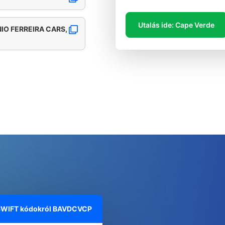
Utalás ide: Cape Verde
IO FERREIRA CARS,
 SWIFT kódokról
BAVDCVCP