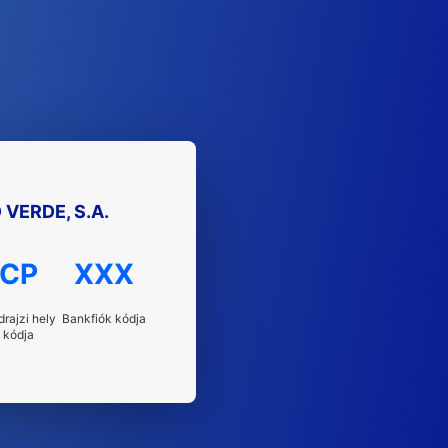
VERDE, S.A.
CP
XXX
drajzi hely
Bankfiók kódja
kódja