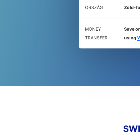
ORSZÁG
Zöld-fo
MONEY
Save on
TRANSFER
using
W
SWI