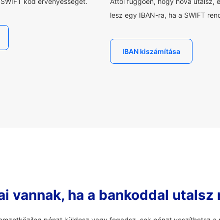
a SWIFT kód érvényességét.
Attól függően, hogy hová utalsz, 
lesz egy IBAN-ra, ha a SWIFT rend
IBAN kiszámítása
ai vannak, ha a bankoddal utalsz
mzetközileg pénzt küldesz vagy fogadsz, sok pénzt veszíthetsz a r