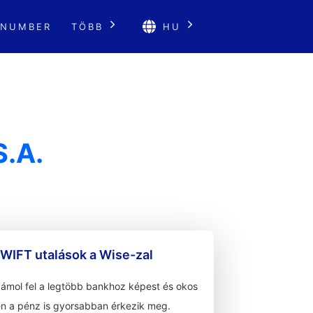
 NUMBER
TÖBB
HU
.A.
WIFT utalások a Wise-zal
zámol fel a legtöbb bankhoz képest és okos
n a pénz is gyorsabban érkezik meg.