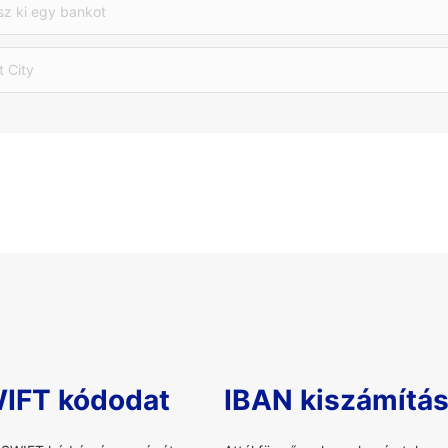
sz ki egy bankot
t City
WIFT kódodat
IBAN kiszámítá