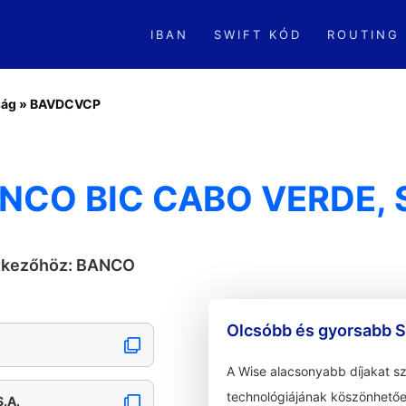
IBAN
SWIFT KÓD
ROUTING
ság
»
BAVDCVCP
NCO BIC CABO VERDE, S
etkezőhöz: BANCO
Olcsóbb és gyorsabb S
A Wise alacsonyabb díjakat s
technológiájának köszönhetőe
.A.