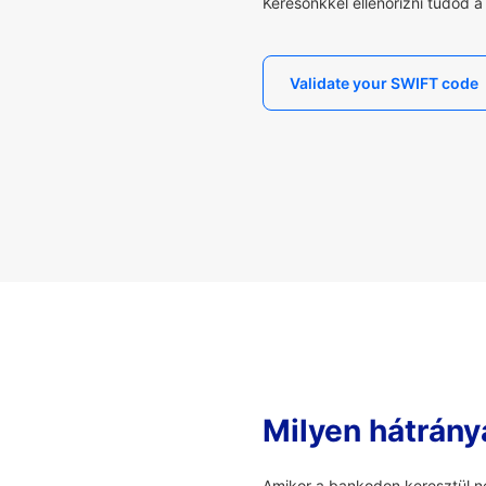
Keresőnkkel ellenőrizni tudod 
Validate your SWIFT code
Milyen hátrány
Amikor a bankodon keresztül ne