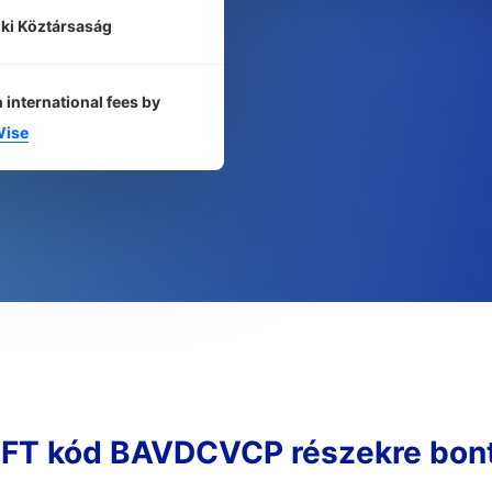
ki Köztársaság
 international fees by
ise
FT kód BAVDCVCP részekre bon