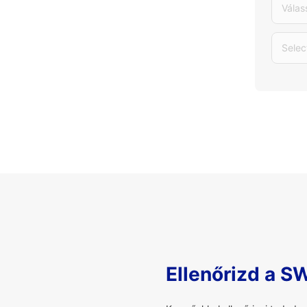
Válas
Selec
Ellenőrizd a S