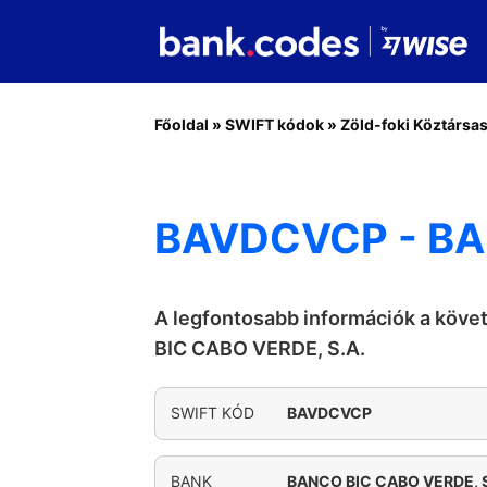
Főoldal
»
SWIFT kódok
»
Zöld-foki Köztársa
BAVDCVCP - BA
A legfontosabb információk a köv
BIC CABO VERDE, S.A.
SWIFT KÓD
BAVDCVCP
BANK
BANCO BIC CABO VERDE, S