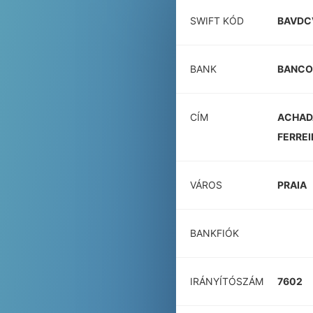
SWIFT KÓD
BAVDC
BANK
BANCO 
CÍM
ACHAD
FERREI
VÁROS
PRAIA
BANKFIÓK
IRÁNYÍTÓSZÁM
7602