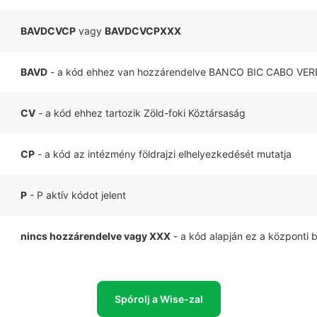
BAVDCVCP
vagy
BAVDCVCPXXX
BAVD
- a kód ehhez van hozzárendelve BANCO BIC CABO VERD
CV
- a kód ehhez tartozik Zöld-foki Köztársaság
CP
- a kód az intézmény földrajzi elhelyezkedését mutatja
P
- P aktív kódot jelent
nincs hozzárendelve vagy XXX
- a kód alapján ez a központi 
Spórolj a Wise-zal