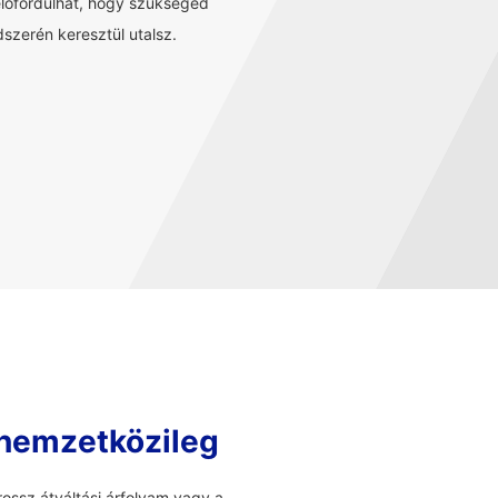
előfordulhat, hogy szükséged
szerén keresztül utalsz.
 nemzetközileg
ossz átváltási árfolyam vagy a