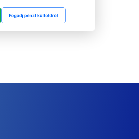
Fogadj pénzt külföldről