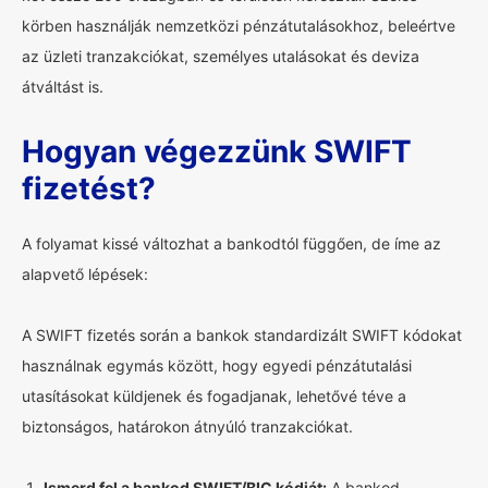
körben használják nemzetközi pénzátutalásokhoz, beleértve
az üzleti tranzakciókat, személyes utalásokat és deviza
átváltást is.
Hogyan végezzünk SWIFT
fizetést?
A folyamat kissé változhat a bankodtól függően, de íme az
alapvető lépések:
A SWIFT fizetés során a bankok standardizált SWIFT kódokat
használnak egymás között, hogy egyedi pénzátutalási
utasításokat küldjenek és fogadjanak, lehetővé téve a
biztonságos, határokon átnyúló tranzakciókat.
Ismerd fel a bankod SWIFT/BIC kódját:
A bankod