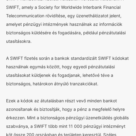
SWIFT, amely a Society for Worldwide Interbank Financial
Telecommunication rövidítése, egy üzenethálózatot jelent,
amelyet pénzügyi intézmények használnak az információk
biztonságos küldésére és fogadására, például pénzátutalási
utasításokra.
A SWIFT fizetés során a bankok standardizált SWIFT kódokat
használnak egymás között, hogy egyedi pénzátutalási
utasításokat küldjenek és fogadjanak, lehetővé téve a
biztonságos, határokon átnyúló tranzakciókat.
Ezek a kódok az átutalásban részt vevő minden bankot
azonosítanak és biztosítják, hogy a pénz a megfelelő helyre
érkezzen. Mint a biztonságos pénzügyi üzenetküldés globális
szabványa, a SWIFT több mint 11 000 pénzügyi intézményt
köt össze 200 országban és területen keresztül. Széles