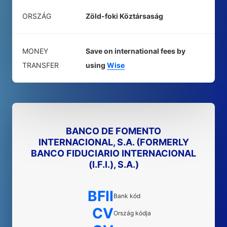
ORSZÁG
Zöld-foki Köztársaság
MONEY
Save on international fees by
TRANSFER
using
Wise
BANCO DE FOMENTO
INTERNACIONAL, S.A. (FORMERLY
BANCO FIDUCIARIO INTERNACIONAL
(I.F.I.), S.A.)
BFII
Bank kód
CV
Ország kódja