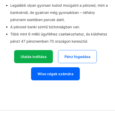
Legalább olyan gyorsan tudod mozgatni a pénzed, mint a
bankoknál, de gyakran még gyorsabban – néhány
pénznem esetében percek alatt.
A pénzed banki szintű biztonságban van.
Több mint 6 millió ügyfélhez csatlakozhatsz, és küldhetsz
pénzt 47 pénznemben 70 országon keresztül.
Utalás indítása
Pénz fogadása
Wise cégek számára