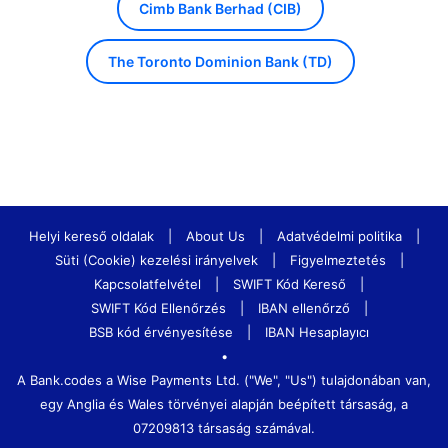
Cimb Bank Berhad (CIB)
The Toronto Dominion Bank (TD)
Helyi kereső oldalak
|
About Us
|
Adatvédelmi politika
|
Süti (Cookie) kezelési irányelvek
|
Figyelmeztetés
|
Kapcsolatfelvétel
|
SWIFT Kód Kereső
|
SWIFT Kód Ellenőrzés
|
IBAN ellenőrző
|
BSB kód érvényesítése
|
IBAN Hesaplayıcı
•
A Bank.codes a Wise Payments Ltd. ("We", "Us") tulajdonában van,
egy Anglia és Wales törvényei alapján beépített társaság, a
07209813 társaság számával.