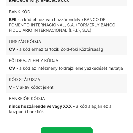
BFIICVCV
vagy
BFIICVCVXXX
BANK KÓD
BFII
- a kód ehhez van hozzárendelve BANCO DE
FOMENTO INTERNACIONAL, S.A. (FORMERLY BANCO
FIDUCIARIO INTERNACIONAL (I.F.I.), S.A.)
ORSZÁG KÓDJA
CV
- a kód ehhez tartozik Zöld-foki Köztársaság
FÖLDRAJZI HELY KÓDJA
CV
- a kód az intézmény földrajzi elhelyezkedését mutatja
KÓD STÁTUSZA
V
- V aktív kódot jelent
BANKFIÓK KÓDJA
nincs hozzárendelve vagy XXX
- a kód alapján ez a
központi bankfiók