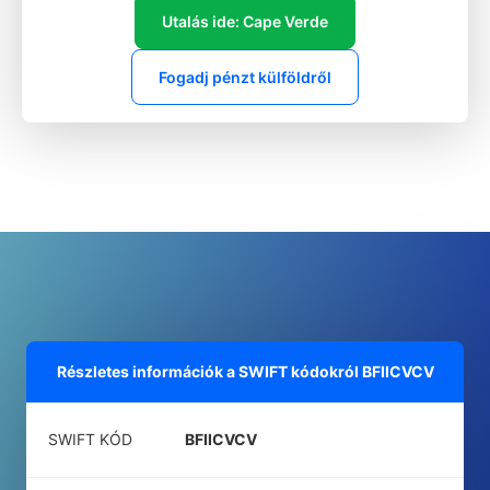
Utalás ide: Cape Verde
Fogadj pénzt külföldről
Részletes információk a SWIFT kódokról
BFIICVCV
SWIFT KÓD
BFIICVCV