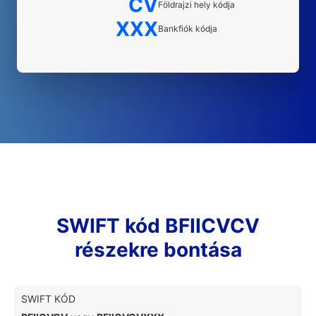
CV
Földrajzi hely kódja
XXX
Bankfiók kódja
SWIFT kód BFIICVCV
részekre bontása
SWIFT KÓD