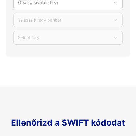
Ország kiválasztása
Válassz ki egy bankot
Select City
Ellenőrizd a SWIFT kódodat