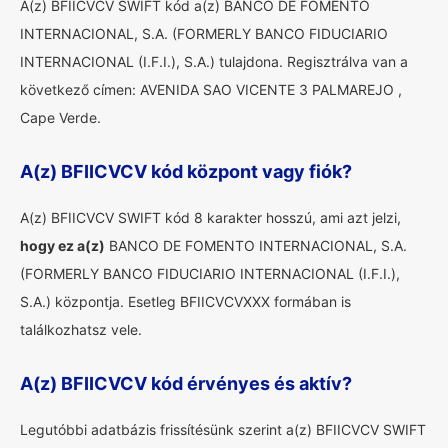
A(z) BFIICVCV SWIFT kód a(z) BANCO DE FOMENTO
INTERNACIONAL, S.A. (FORMERLY BANCO FIDUCIARIO
INTERNACIONAL (I.F.I.), S.A.) tulajdona. Regisztrálva van a
következő címen: AVENIDA SAO VICENTE 3 PALMAREJO ,
Cape Verde.
A(z) BFIICVCV kód központ vagy fiók?
A(z) BFIICVCV SWIFT kód 8 karakter hosszú, ami azt jelzi,
hogy ez a(z)
BANCO DE FOMENTO INTERNACIONAL, S.A.
(FORMERLY BANCO FIDUCIARIO INTERNACIONAL (I.F.I.),
S.A.) központja. Esetleg BFIICVCVXXX formában is
találkozhatsz vele.
A(z) BFIICVCV kód érvényes és aktív?
Legutóbbi adatbázis frissítésünk szerint a(z) BFIICVCV SWIFT