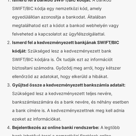
SWIFT/BIC kódja egy nemzetközi kód, amely
egyedülállóan azonosítja a bankodat. Általában
megtalálhatod ezt a kódot a bankod webhelyén vagy
felveheted a kapcsolatot az ügyfélszolgálattal.
Ismerd fel a kedvezményezett bankjának SWIFT/BIC
kódját:
Szükséged lesz a kedvezményezett bank
SWIFT/BIC kódjára is. Ők tudják ezt az információt
biztosítani számodra. Győződj meg arról, hogy kétszer
ellenőrzöd az adatokat, hogy elkerüld a hibákat.
Gyűjtsd össze a kedvezményezett bankszámla adatait:
Szükséged lesz a kedvezményezett teljes nevére,
bankszámlaszámára és a bank nevére, és néhány esetben
a bank címére is. A kedvezményezettnek meg kell adnia
ezeket az információkat.
Bejelentkezés az online banki rendszerbe:
A legtöbb
bank lehetővé teszi a nemzetközi fizetések online