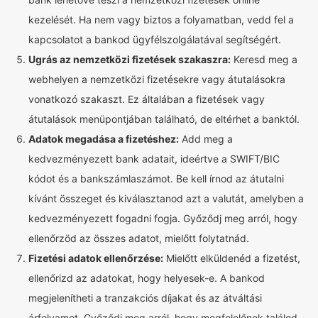
kezelését. Ha nem vagy biztos a folyamatban, vedd fel a
kapcsolatot a bankod ügyfélszolgálatával segítségért.
Ugrás az nemzetközi fizetések szakaszra:
Keresd meg a
webhelyen a nemzetközi fizetésekre vagy átutalásokra
vonatkozó szakaszt. Ez általában a fizetések vagy
átutalások menüpontjában található, de eltérhet a banktól.
Adatok megadása a fizetéshez:
Add meg a
kedvezményezett bank adatait, ideértve a SWIFT/BIC
kódot és a bankszámlaszámot. Be kell írnod az átutalni
kívánt összeget és kiválasztanod azt a valutát, amelyben a
kedvezményezett fogadni fogja. Győződj meg arról, hogy
ellenőrzöd az összes adatot, mielőtt folytatnád.
Fizetési adatok ellenőrzése:
Mielőtt elküldenéd a fizetést,
ellenőrizd az adatokat, hogy helyesek-e. A bankod
megjelenítheti a tranzakciós díjakat és az átváltási
árfolyamot. Győződj meg arról, hogy megfelelőnek találod