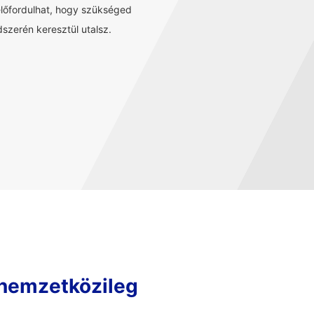
előfordulhat, hogy szükséged
szerén keresztül utalsz.
 nemzetközileg