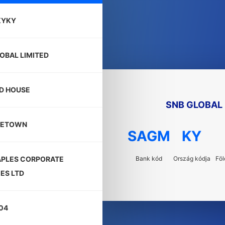
KYKY
OBAL LIMITED
D HOUSE
SNB GLOBAL 
GETOWN
SAGM
KY
Bank kód
Ország kódja
Föl
APLES CORPORATE
ES LTD
04