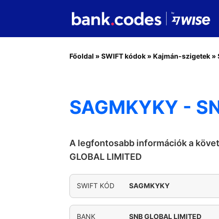
Főoldal
»
SWIFT kódok
»
Kajmán-szigetek
»
SAGMKYKY - SN
A legfontosabb információk a köv
GLOBAL LIMITED
SWIFT KÓD
SAGMKYKY
BANK
SNB GLOBAL LIMITED