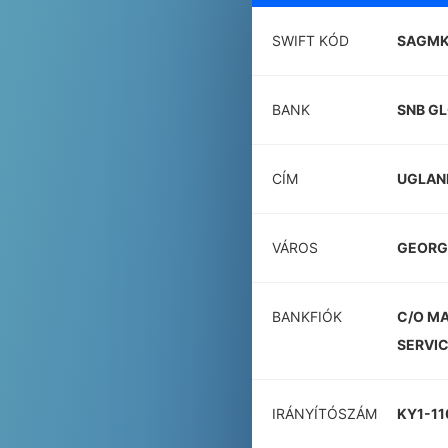
SWIFT KÓD
SAGM
BANK
SNB GL
CÍM
UGLAN
VÁROS
GEOR
BANKFIÓK
C/O M
SERVIC
IRÁNYÍTÓSZÁM
KY1-11