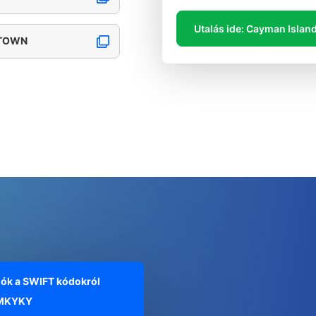
Utalás ide: Cayman Islan
ETOWN
iók a SWIFT kódokról
MKYKY