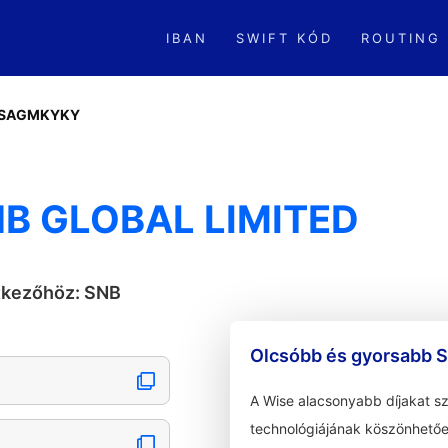
IBAN
SWIFT KÓD
ROUTING
SAGMKYKY
B GLOBAL LIMITED
etkezőhöz: SNB
Olcsóbb és gyorsabb S
A Wise alacsonyabb díjakat s
technológiájának köszönhetőe