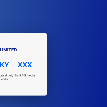
LIMITED
KY
XXX
drajzi hely
Bankfiók kódja
kódja