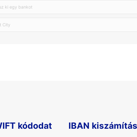
sz ki egy bankot
t City
WIFT kódodat
IBAN kiszámítá