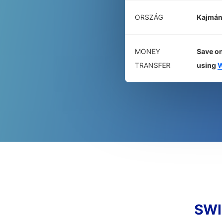
ORSZÁG
Kajmán
MONEY
Save on
TRANSFER
using
W
SWI