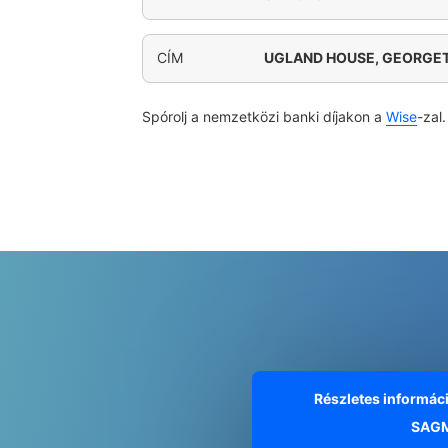
CÍM
UGLAND HOUSE, GEORG
Spórolj a nemzetközi banki díjakon a
Wise
-zal.
Részletes informác
SAG