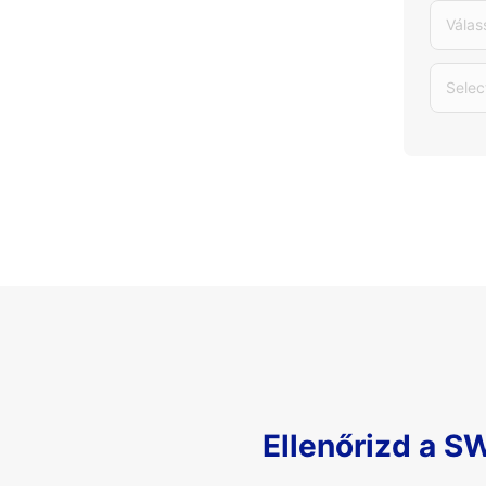
Válas
Selec
Ellenőrizd a S