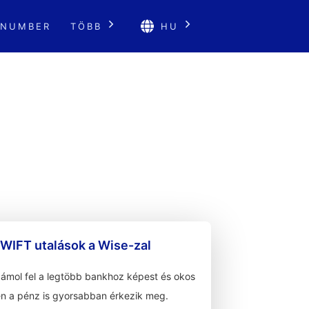
 NUMBER
TÖBB
HU
WIFT utalások a Wise-zal
zámol fel a legtöbb bankhoz képest és okos
n a pénz is gyorsabban érkezik meg.