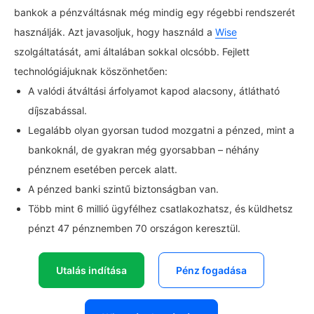
bankok a pénzváltásnak még mindig egy régebbi rendszerét
használják. Azt javasoljuk, hogy használd a
Wise
szolgáltatását, ami általában sokkal olcsóbb. Fejlett
technológiájuknak köszönhetően:
A valódi átváltási árfolyamot kapod alacsony, átlátható
díjszabással.
Legalább olyan gyorsan tudod mozgatni a pénzed, mint a
bankoknál, de gyakran még gyorsabban – néhány
pénznem esetében percek alatt.
A pénzed banki szintű biztonságban van.
Több mint 6 millió ügyfélhez csatlakozhatsz, és küldhetsz
pénzt 47 pénznemben 70 országon keresztül.
Utalás indítása
Pénz fogadása