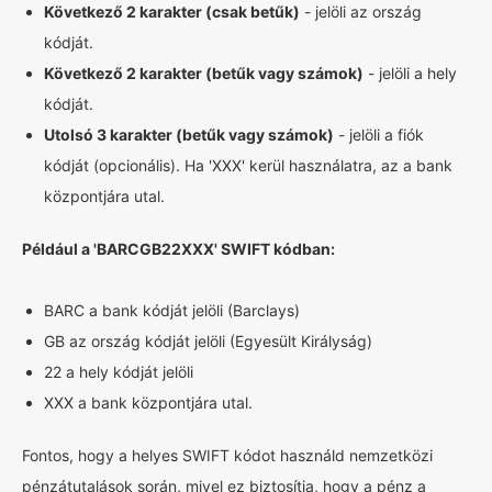
Következő 2 karakter (csak betűk)
- jelöli az ország
kódját.
Következő 2 karakter (betűk vagy számok)
- jelöli a hely
kódját.
Utolsó 3 karakter (betűk vagy számok)
- jelöli a fiók
kódját (opcionális). Ha 'XXX' kerül használatra, az a bank
központjára utal.
Például a 'BARCGB22XXX' SWIFT kódban:
BARC a bank kódját jelöli (Barclays)
GB az ország kódját jelöli (Egyesült Királyság)
22 a hely kódját jelöli
XXX a bank központjára utal.
Fontos, hogy a helyes SWIFT kódot használd nemzetközi
pénzátutalások során, mivel ez biztosítja, hogy a pénz a