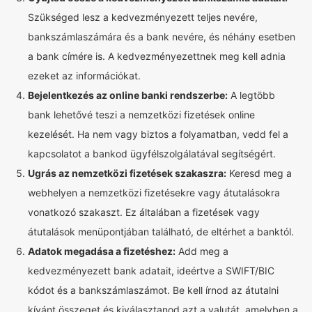
Szükséged lesz a kedvezményezett teljes nevére,
bankszámlaszámára és a bank nevére, és néhány esetben
a bank címére is. A kedvezményezettnek meg kell adnia
ezeket az információkat.
Bejelentkezés az online banki rendszerbe:
A legtöbb
bank lehetővé teszi a nemzetközi fizetések online
kezelését. Ha nem vagy biztos a folyamatban, vedd fel a
kapcsolatot a bankod ügyfélszolgálatával segítségért.
Ugrás az nemzetközi fizetések szakaszra:
Keresd meg a
webhelyen a nemzetközi fizetésekre vagy átutalásokra
vonatkozó szakaszt. Ez általában a fizetések vagy
átutalások menüpontjában található, de eltérhet a banktól.
Adatok megadása a fizetéshez:
Add meg a
kedvezményezett bank adatait, ideértve a SWIFT/BIC
kódot és a bankszámlaszámot. Be kell írnod az átutalni
kívánt összeget és kiválasztanod azt a valutát, amelyben a