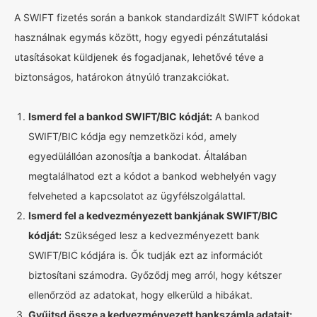
A SWIFT fizetés során a bankok standardizált SWIFT kódokat
használnak egymás között, hogy egyedi pénzátutalási
utasításokat küldjenek és fogadjanak, lehetővé téve a
biztonságos, határokon átnyúló tranzakciókat.
Ismerd fel a bankod SWIFT/BIC kódját:
A bankod
SWIFT/BIC kódja egy nemzetközi kód, amely
egyedülállóan azonosítja a bankodat. Általában
megtalálhatod ezt a kódot a bankod webhelyén vagy
felveheted a kapcsolatot az ügyfélszolgálattal.
Ismerd fel a kedvezményezett bankjának SWIFT/BIC
kódját:
Szükséged lesz a kedvezményezett bank
SWIFT/BIC kódjára is. Ők tudják ezt az információt
biztosítani számodra. Győződj meg arról, hogy kétszer
ellenőrzöd az adatokat, hogy elkerüld a hibákat.
Gyűjtsd össze a kedvezményezett bankszámla adatait: