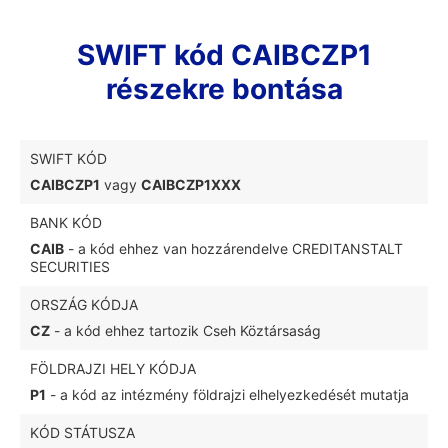
SWIFT kód CAIBCZP1
részekre bontása
SWIFT KÓD
CAIBCZP1
vagy
CAIBCZP1XXX
BANK KÓD
CAIB
- a kód ehhez van hozzárendelve CREDITANSTALT
SECURITIES
ORSZÁG KÓDJA
CZ
- a kód ehhez tartozik Cseh Köztársaság
FÖLDRAJZI HELY KÓDJA
P1
- a kód az intézmény földrajzi elhelyezkedését mutatja
KÓD STÁTUSZA