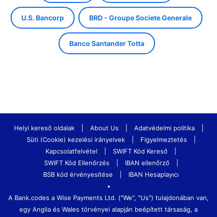
U.S. Bancorp
BRD - Groupe Societe Generale
Banco Santander Totta
Helyi kereső oldalak
|
About Us
|
Adatvédelmi politika
|
Süti (Cookie) kezelési irányelvek
|
Figyelmeztetés
|
Kapcsolatfelvétel
|
SWIFT Kód Kereső
|
SWIFT Kód Ellenőrzés
|
IBAN ellenőrző
|
BSB kód érvényesítése
|
IBAN Hesaplayıcı
•
A Bank.codes a Wise Payments Ltd. ("We", "Us") tulajdonában van,
egy Anglia és Wales törvényei alapján beépített társaság, a