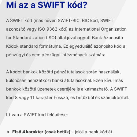
Mi az a SWIFT kód?
A SWIFT kód (más néven SWIFT-BIC, BIC kód, SWIFT
azonosító vagy ISO 9362 kód) az International Organization
for Standardization (ISO) által jóváhagyott Bank Azonosító
Kódok standard formátuma. Ez egyedülálló azonosító kód a
pénzügyi és nem pénzügyi intézmények számára.
A kódot bankok közötti pénzátutalások során használják,
különösen nemzetközi banki átutalásoknál. Ezen kívül más
bankok közötti üzenetek cseréjére is alkalmazható. A SWIFT
kód 8 vagy 11 karakter hosszú, és betűkből és számokból áll.
Itt van a SWIFT kód felépítése:
Első 4 karakter (csak betűk)
- jelöli a bank kódját.