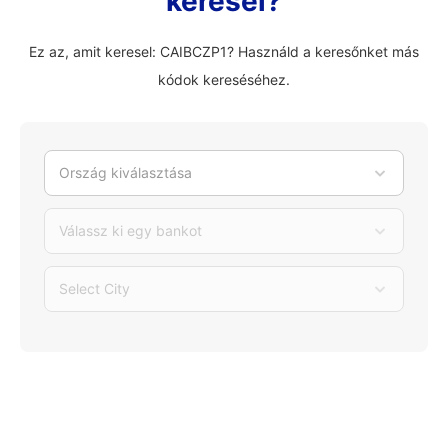
keresel?
Ez az, amit keresel: CAIBCZP1? Használd a keresőnket más
kódok kereséséhez.
Ország kiválasztása
Válassz ki egy bankot
Select City