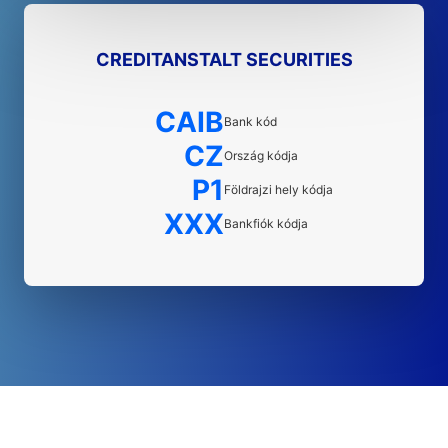
CREDITANSTALT SECURITIES
CAIB
Bank kód
CZ
Ország kódja
P1
Földrajzi hely kódja
XXX
Bankfiók kódja