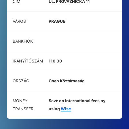
CÍM
UL. PROVAZNICKA 11
VÁROS
PRAGUE
BANKFIÓK
IRÁNYÍTÓSZÁM
110 00
ORSZÁG
Cseh Köztársaság
MONEY
Save on international fees by
TRANSFER
using
Wise