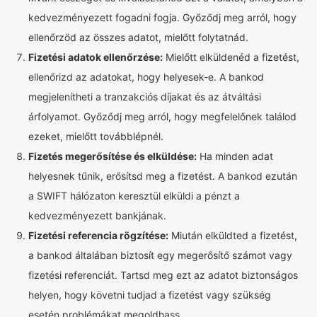
kedvezményezett fogadni fogja. Győződj meg arról, hogy
ellenőrzöd az összes adatot, mielőtt folytatnád.
Fizetési adatok ellenőrzése:
Mielőtt elküldenéd a fizetést,
ellenőrizd az adatokat, hogy helyesek-e. A bankod
megjelenítheti a tranzakciós díjakat és az átváltási
árfolyamot. Győződj meg arról, hogy megfelelőnek találod
ezeket, mielőtt továbblépnél.
Fizetés megerősítése és elküldése:
Ha minden adat
helyesnek tűnik, erősítsd meg a fizetést. A bankod ezután
a SWIFT hálózaton keresztül elküldi a pénzt a
kedvezményezett bankjának.
Fizetési referencia rögzítése:
Miután elküldted a fizetést,
a bankod általában biztosít egy megerősítő számot vagy
fizetési referenciát. Tartsd meg ezt az adatot biztonságos
helyen, hogy követni tudjad a fizetést vagy szükség
esetén problémákat megoldhass.