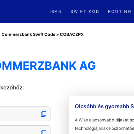
IBAN
SWIFT KÓD
ROUTING
»
Commerzbank Swift Code
»
COBACZPX
OMMERZBANK AG
tkezőhöz:
Olcsóbb és gyorsabb S
A Wise alacsonyabb díjakat s
technológiájának köszönhetőe