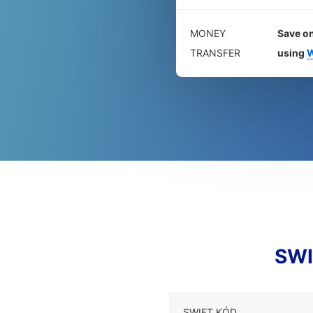
MONEY
Save on
TRANSFER
using
W
SWI
SWIFT KÓD