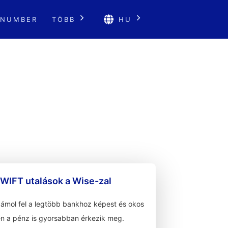
 NUMBER
TÖBB
HU
WIFT utalások a Wise-zal
zámol fel a legtöbb bankhoz képest és okos
n a pénz is gyorsabban érkezik meg.