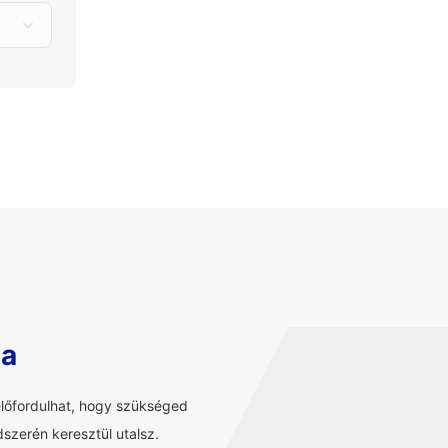
sa
előfordulhat, hogy szükséged
szerén keresztül utalsz.