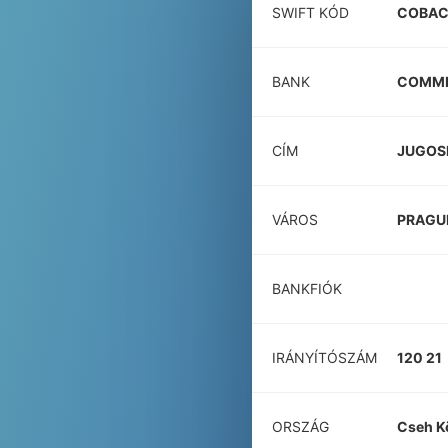
SWIFT KÓD
COBAC
BANK
COMME
CÍM
JUGOS
VÁROS
PRAGU
BANKFIÓK
IRÁNYÍTÓSZÁM
120 21
ORSZÁG
Cseh K