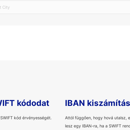
t City
WIFT kódodat
IBAN kiszámítá
a SWIFT kód érvényességét.
Attól függően, hogy hová utalsz, 
lesz egy IBAN-ra, ha a SWIFT rend