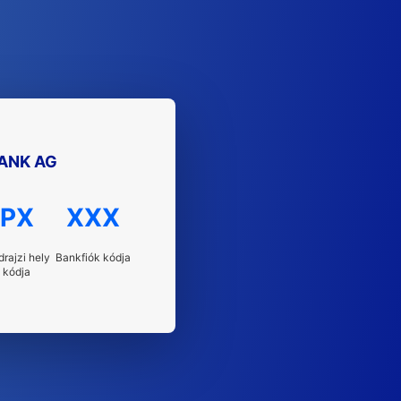
ANK AG
PX
XXX
drajzi hely
Bankfiók kódja
kódja