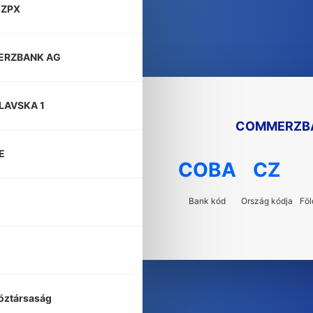
ZPX
RZBANK AG
LAVSKA 1
COMMERZB
E
COBA
CZ
Bank kód
Ország kódja
Föl
öztársaság