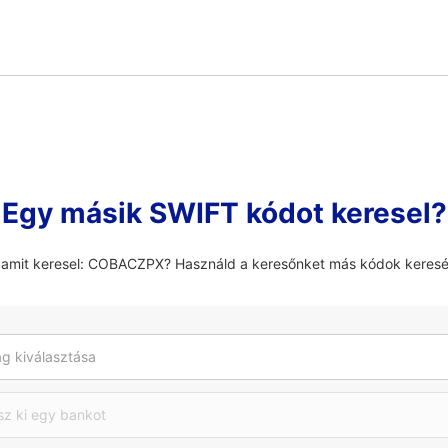
Egy másik SWIFT kódot keresel?
 amit keresel: COBACZPX? Használd a keresőnket más kódok keres
g kiválasztása
sz ki egy bankot