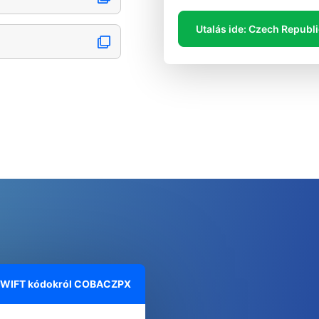
Utalás ide: Czech Republ
 SWIFT kódokról
COBACZPX