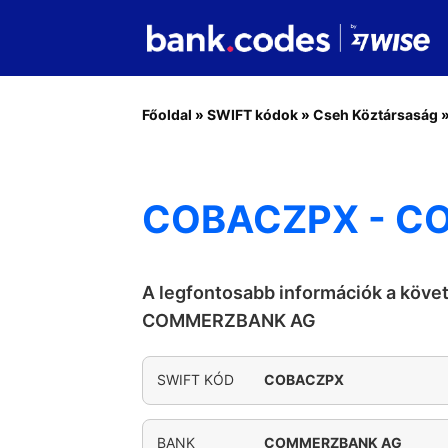
Főoldal
»
SWIFT kódok
»
Cseh Köztársaság
COBACZPX - C
A legfontosabb információk a köve
COMMERZBANK AG
SWIFT KÓD
COBACZPX
BANK
COMMERZBANK AG