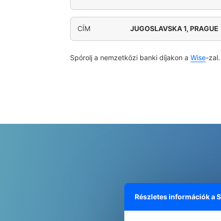
CÍM
JUGOSLAVSKA 1, PRAGUE
Spórolj a nemzetközi banki díjakon a
Wise
-zal.
Részletes információk a