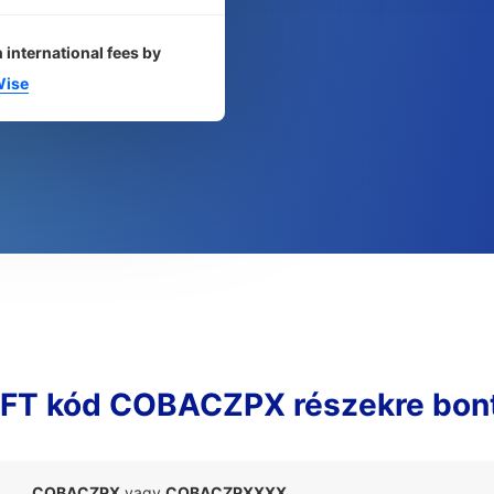
 international fees by
ise
FT kód COBACZPX részekre bon
COBACZPX
vagy
COBACZPXXXX