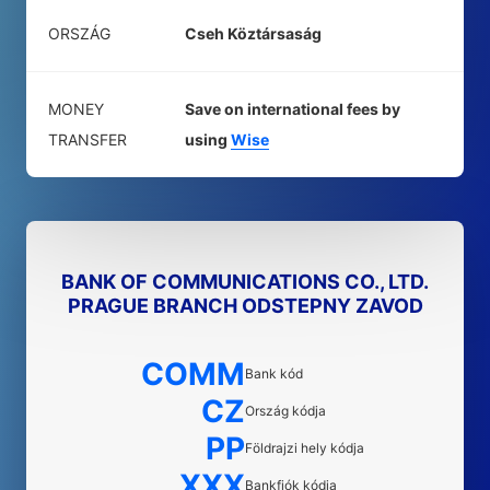
ORSZÁG
Cseh Köztársaság
MONEY
Save on international fees by
TRANSFER
using
Wise
BANK OF COMMUNICATIONS CO., LTD.
PRAGUE BRANCH ODSTEPNY ZAVOD
COMM
Bank kód
CZ
Ország kódja
PP
Földrajzi hely kódja
XXX
Bankfiók kódja