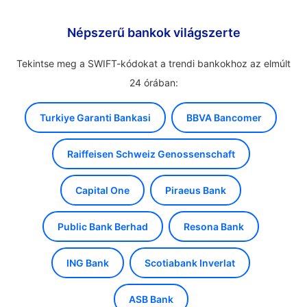
Népszerű bankok világszerte
Tekintse meg a SWIFT-kódokat a trendi bankokhoz az elmúlt
24 órában:
Turkiye Garanti Bankasi
BBVA Bancomer
Raiffeisen Schweiz Genossenschaft
Capital One
Piraeus Bank
Public Bank Berhad
Resona Bank
ING Bank
Scotiabank Inverlat
ASB Bank