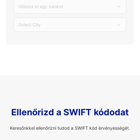
Válassz ki egy bankot
Select City
Ellenőrizd a SWIFT kódodat
Keresőnkkel ellenőrizni tudod a SWIFT kód érvényességét.