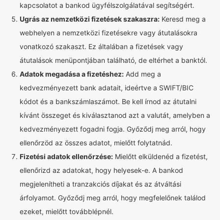
kapcsolatot a bankod ügyfélszolgálatával segítségért.
Ugrás az nemzetközi fizetések szakaszra:
Keresd meg a
webhelyen a nemzetközi fizetésekre vagy átutalásokra
vonatkozó szakaszt. Ez általában a fizetések vagy
átutalások menüpontjában található, de eltérhet a banktól.
Adatok megadása a fizetéshez:
Add meg a
kedvezményezett bank adatait, ideértve a SWIFT/BIC
kódot és a bankszámlaszámot. Be kell írnod az átutalni
kívánt összeget és kiválasztanod azt a valutát, amelyben a
kedvezményezett fogadni fogja. Győződj meg arról, hogy
ellenőrzöd az összes adatot, mielőtt folytatnád.
Fizetési adatok ellenőrzése:
Mielőtt elküldenéd a fizetést,
ellenőrizd az adatokat, hogy helyesek-e. A bankod
megjelenítheti a tranzakciós díjakat és az átváltási
árfolyamot. Győződj meg arról, hogy megfelelőnek találod
ezeket, mielőtt továbblépnél.