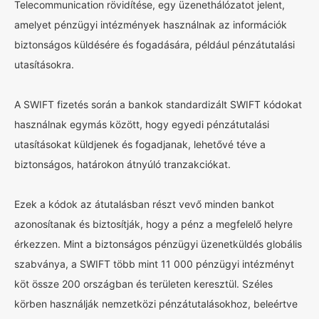
Telecommunication rövidítése, egy üzenethálózatot jelent,
amelyet pénzügyi intézmények használnak az információk
biztonságos küldésére és fogadására, például pénzátutalási
utasításokra.
A SWIFT fizetés során a bankok standardizált SWIFT kódokat
használnak egymás között, hogy egyedi pénzátutalási
utasításokat küldjenek és fogadjanak, lehetővé téve a
biztonságos, határokon átnyúló tranzakciókat.
Ezek a kódok az átutalásban részt vevő minden bankot
azonosítanak és biztosítják, hogy a pénz a megfelelő helyre
érkezzen. Mint a biztonságos pénzügyi üzenetküldés globális
szabványa, a SWIFT több mint 11 000 pénzügyi intézményt
köt össze 200 országban és területen keresztül. Széles
körben használják nemzetközi pénzátutalásokhoz, beleértve