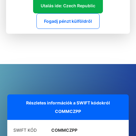
Utalás ide: Czech Republic
Fogadj pénzt külföldről
Részletes információk a SWIFT kódokról
COMMCZPP
SWIFT KÓD
COMMCZPP