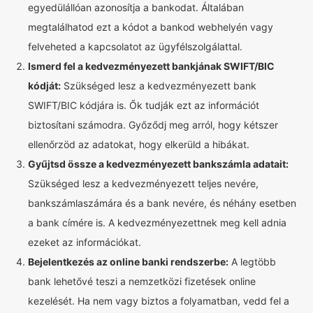
egyedülállóan azonosítja a bankodat. Általában
megtalálhatod ezt a kódot a bankod webhelyén vagy
felveheted a kapcsolatot az ügyfélszolgálattal.
Ismerd fel a kedvezményezett bankjának SWIFT/BIC
kódját:
Szükséged lesz a kedvezményezett bank
SWIFT/BIC kódjára is. Ők tudják ezt az információt
biztosítani számodra. Győződj meg arról, hogy kétszer
ellenőrzöd az adatokat, hogy elkerüld a hibákat.
Gyűjtsd össze a kedvezményezett bankszámla adatait:
Szükséged lesz a kedvezményezett teljes nevére,
bankszámlaszámára és a bank nevére, és néhány esetben
a bank címére is. A kedvezményezettnek meg kell adnia
ezeket az információkat.
Bejelentkezés az online banki rendszerbe:
A legtöbb
bank lehetővé teszi a nemzetközi fizetések online
kezelését. Ha nem vagy biztos a folyamatban, vedd fel a