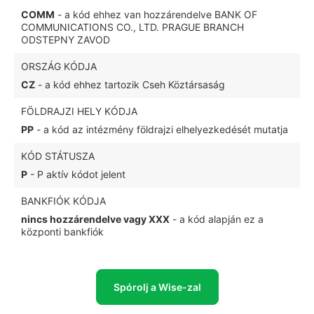
COMM
- a kód ehhez van hozzárendelve BANK OF
COMMUNICATIONS CO., LTD. PRAGUE BRANCH
ODSTEPNY ZAVOD
ORSZÁG KÓDJA
CZ
- a kód ehhez tartozik Cseh Köztársaság
FÖLDRAJZI HELY KÓDJA
PP
- a kód az intézmény földrajzi elhelyezkedését mutatja
KÓD STÁTUSZA
P
- P aktív kódot jelent
BANKFIÓK KÓDJA
nincs hozzárendelve vagy XXX
- a kód alapján ez a
központi bankfiók
Spórolj a Wise-zal