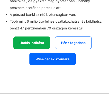
bankoknál, de gyakran még gyorsabban – néhány
pénznem esetében percek alatt.
A pénzed banki szintű biztonságban van.
Több mint 6 millió ügyfélhez csatlakozhatsz, és küldhetsz
pénzt 47 pénznemben 70 országon keresztül.
Utalás indítása
Pénz fogadása
Wise cégek számára