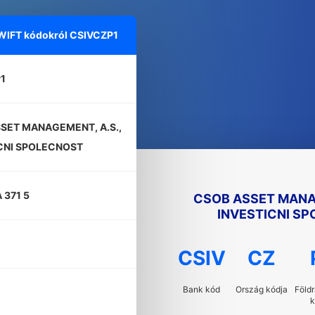
SWIFT kódokról
CSIVCZP1
1
SET MANAGEMENT, A.S.,
CNI SPOLECNOST
 371 5
CSOB ASSET MANAG
INVESTICNI S
CSIV
CZ
Bank kód
Ország kódja
Földr
k