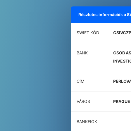
Részletes információk a 
SWIFT KÓD
CSIVCZP
BANK
CSOB AS
INVESTI
CÍM
PERLOVA
VÁROS
PRAGUE
BANKFIÓK