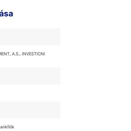
ása
ENT, A.S., INVESTICNI
bankfiók