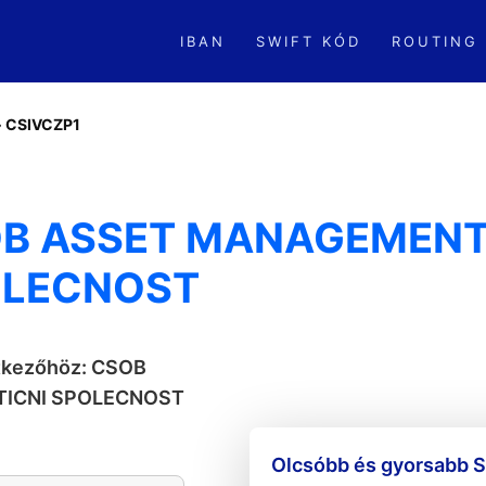
IBAN
SWIFT KÓD
ROUTING
»
CSIVCZP1
OB ASSET MANAGEMENT, 
OLECNOST
etkezőhöz: CSOB
STICNI SPOLECNOST
Olcsóbb és gyorsabb S