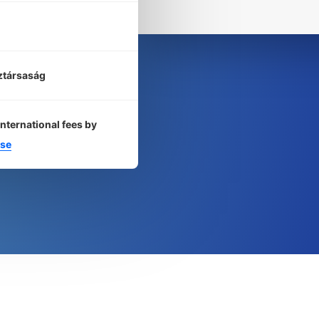
ztársaság
international fees by
se