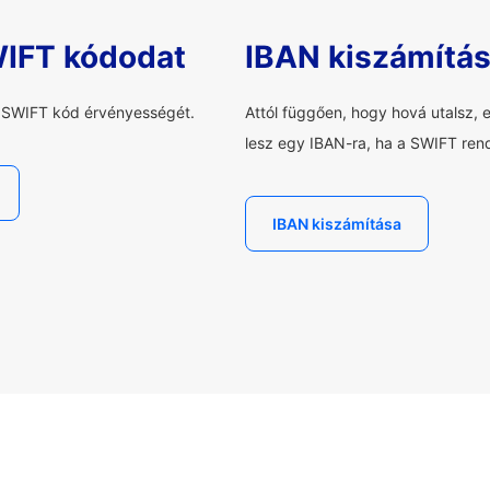
WIFT kódodat
IBAN kiszámítá
a SWIFT kód érvényességét.
Attól függően, hogy hová utalsz, 
lesz egy IBAN-ra, ha a SWIFT rend
IBAN kiszámítása