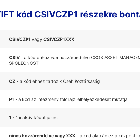
IFT kód CSIVCZP1 részekre bont
CSIVCZP1
vagy
CSIVCZP1XXX
CSIV
- a kód ehhez van hozzárendelve CSOB ASSET MANAGEM
SPOLECNOST
CZ
- a kód ehhez tartozik Cseh Köztársaság
P1
- a kód az intézmény földrajzi elhelyezkedését mutatja
1
- 1 inaktív kódot jelent
nincs hozzárendelve vagy XXX
- a kód alapján ez a központi 