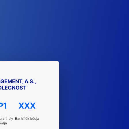
EMENT, A.S.,
POLECNOST
P1
XXX
ajzi hely
Bankfiók kódja
ódja