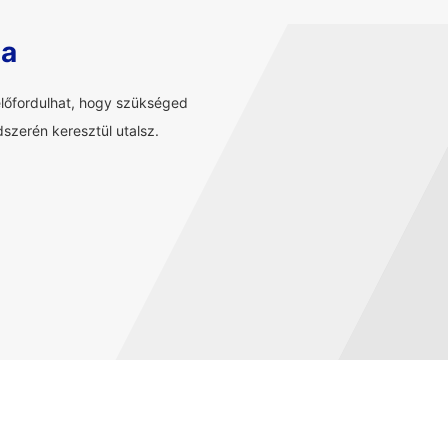
sa
előfordulhat, hogy szükséged
szerén keresztül utalsz.