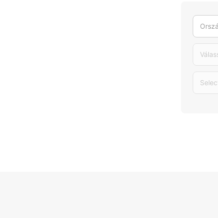
Orszá
Válas
Selec