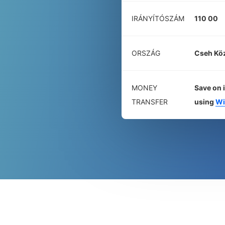
IRÁNYÍTÓSZÁM
110 00
ORSZÁG
Cseh Kö
MONEY
Save on 
TRANSFER
using
Wi